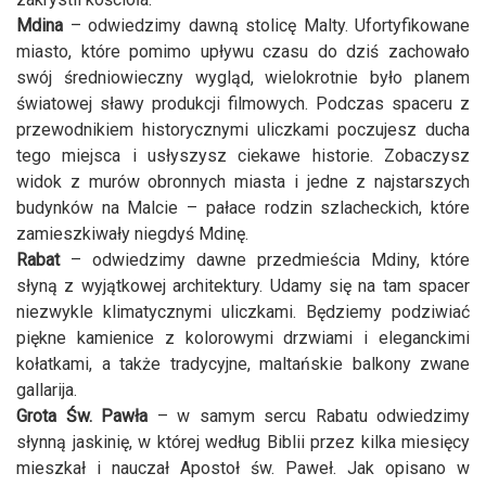
Mdina
– odwiedzimy dawną stolicę Malty. Ufortyfikowane
miasto, które pomimo upływu czasu do dziś zachowało
swój średniowieczny wygląd, wielokrotnie było planem
światowej sławy produkcji filmowych. Podczas spaceru z
przewodnikiem historycznymi uliczkami poczujesz ducha
tego miejsca i usłyszysz ciekawe historie. Zobaczysz
widok z murów obronnych miasta i jedne z najstarszych
budynków na Malcie – pałace rodzin szlacheckich, które
zamieszkiwały niegdyś Mdinę.
Rabat
– odwiedzimy dawne przedmieścia Mdiny, które
słyną z wyjątkowej architektury. Udamy się na tam spacer
niezwykle klimatycznymi uliczkami. Będziemy podziwiać
piękne kamienice z kolorowymi drzwiami i eleganckimi
kołatkami, a także tradycyjne, maltańskie balkony zwane
gallarija.
Grota Św. Pawła
– w samym sercu Rabatu odwiedzimy
słynną jaskinię, w której według Biblii przez kilka miesięcy
mieszkał i nauczał Apostoł św. Paweł. Jak opisano w