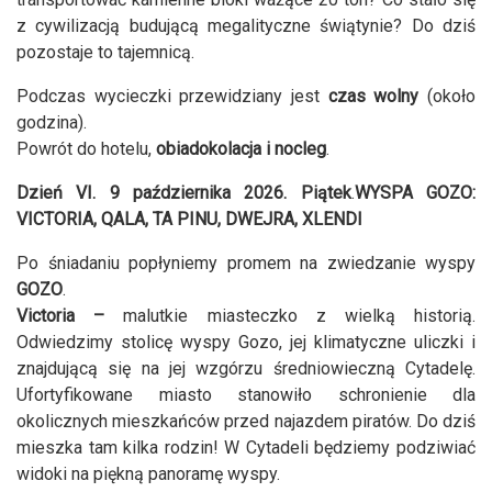
z cywilizacją budującą megalityczne świątynie? Do dziś
pozostaje to tajemnicą.
Podczas wycieczki przewidziany jest
czas wolny
(około
godzina).
Powrót do hotelu,
obiadokolacja i nocleg
.
Dzień VI. 9 października 2026. Piątek
.
WYSPA GOZO:
VICTORIA, QALA, TA PINU, DWEJRA, XLENDI
Po śniadaniu popłyniemy promem na zwiedzanie wyspy
GOZO
.
Victoria –
malutkie miasteczko z wielką historią.
Odwiedzimy stolicę wyspy Gozo, jej klimatyczne uliczki i
znajdującą się na jej wzgórzu średniowieczną Cytadelę.
Ufortyfikowane miasto stanowiło schronienie dla
okolicznych mieszkańców przed najazdem piratów. Do dziś
mieszka tam kilka rodzin! W Cytadeli będziemy podziwiać
widoki na piękną panoramę wyspy.