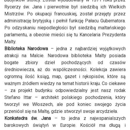
Rycerzy św. Jana i pierwotnie był siedzibą ich Wielkich
Mistrzów. Po okupacji francuskiej, został przejęty przez
administrację brytyjską i pełnił funkcję Pałacu Gubernatora.
Po odzyskaniu niepodległości był siedzibą maltańskiego
parlamentu, a obecnie mieści się tu Kancelaria Prezydenta
Malty.
Biblioteka Narodowa
– jedna z najbardziej wyjątkowych
atrakcji na Malcie. Narodowa biblioteka Malty posiada
bogate zbiory dzieł pochodzących od czasów
średniowiecza, aż do współczesności. Kolekcja zawiera
ogromną ilość ksiąg, map, gazet i rękopisów, które są
ważnym źródłem wiedzy na temat historii kraju. Co ciekawe
– za projekt budynku odpowiedzialny jest nasz rodak
Stefano Ittar – architekt polskiego pochodzenia, który
tworzył we Włoszech, ale pod koniec swojego życia
przeniósł się na Maltę, gdzie stworzył swoje arcydzieła.
Konkatedra św. Jana
– to jedna z najwspanialszych
barokowych świątyń w Europie. Kościół ma długą i