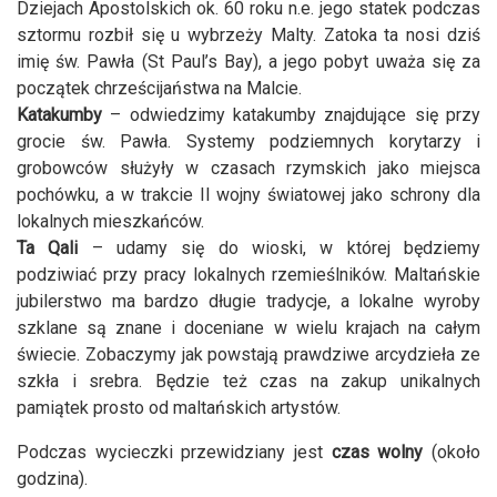
Dziejach Apostolskich ok. 60 roku n.e. jego statek podczas
sztormu rozbił się u wybrzeży Malty. Zatoka ta nosi dziś
imię św. Pawła (St Paul’s Bay), a jego pobyt uważa się za
początek chrześcijaństwa na Malcie.
Katakumby
– odwiedzimy katakumby znajdujące się przy
grocie św. Pawła. Systemy podziemnych korytarzy i
grobowców służyły w czasach rzymskich jako miejsca
pochówku, a w trakcie II wojny światowej jako schrony dla
lokalnych mieszkańców.
Ta Qali
– udamy się do wioski, w której będziemy
podziwiać przy pracy lokalnych rzemieślników. Maltańskie
jubilerstwo ma bardzo długie tradycje, a lokalne wyroby
szklane są znane i doceniane w wielu krajach na całym
świecie. Zobaczymy jak powstają prawdziwe arcydzieła ze
szkła i srebra. Będzie też czas na zakup unikalnych
pamiątek prosto od maltańskich artystów.
Podczas wycieczki przewidziany jest
czas wolny
(około
godzina).