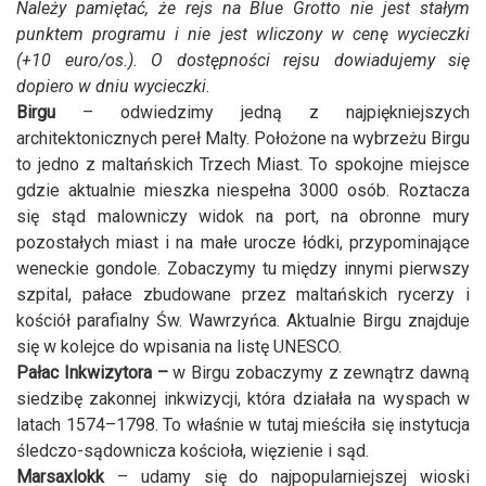
Należy pamiętać, że rejs na Blue Grotto nie jest stałym
punktem programu i nie jest wliczony w cenę wycieczki
(+10 euro/os.). O dostępności rejsu dowiadujemy się
dopiero w dniu wycieczki.
Birgu
– odwiedzimy jedną z najpiękniejszych
architektonicznych pereł Malty. Położone na wybrzeżu Birgu
to jedno z maltańskich Trzech Miast. To spokojne miejsce
gdzie aktualnie mieszka niespełna 3000 osób. Roztacza
się stąd malowniczy widok na port, na obronne mury
pozostałych miast i na małe urocze łódki, przypominające
weneckie gondole. Zobaczymy tu między innymi pierwszy
szpital, pałace zbudowane przez maltańskich rycerzy i
kościół parafialny Św. Wawrzyńca. Aktualnie Birgu znajduje
się w kolejce do wpisania na listę UNESCO.
Pałac Inkwizytora –
w Birgu zobaczymy z zewnątrz dawną
siedzibę zakonnej inkwizycji, która działała na wyspach w
latach 1574–1798. To właśnie w tutaj mieściła się instytucja
śledczo-sądownicza kościoła, więzienie i sąd.
Marsaxlokk
– udamy się do najpopularniejszej wioski