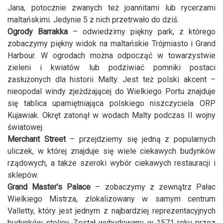
Jana, potocznie zwanych też joannitami lub rycerzami
maltańskimi. Jedynie 5 z nich przetrwało do dziś.
Ogrody Barrakka
– odwiedzimy piękny park, z którego
zobaczymy piękny widok na maltańskie Trójmiasto i Grand
Harbour. W ogrodach można odpocząć w towarzystwie
zieleni i kwiatów lub podziwiać pomniki postaci
zasłużonych dla historii Malty. Jest też polski akcent –
nieopodal windy zjeżdżającej do Wielkiego Portu znajduje
się tablica upamiętniająca polskiego niszczyciela ORP
Kujawiak. Okręt zatonął w wodach Malty podczas II wojny
światowej.
Merchant Street
– przejdziemy się jedną z popularnych
uliczek, w której znajduje się wiele ciekawych budynków
rządowych, a także szeroki wybór ciekawych restauracji i
sklepów.
Grand Master’s Palace
– zobaczymy z zewnątrz Pałac
Wielkiego Mistrza, zlokalizowany w samym centrum
Valletty, który jest jednym z najbardziej reprezentacyjnych
budynków stolicy. Został wybudowany w 1571 roku przez