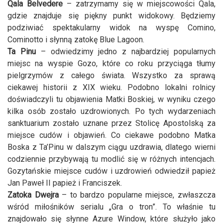
Qala Belvedere
– zatrzymamy się w miejscowości Qala,
gdzie znajduje się piękny punkt widokowy. Będziemy
podziwiać spektakularny widok na wyspę Comino,
Cominotto i słynną zatokę Blue Lagoon.
Ta Pinu
– odwiedzimy jedno z najbardziej popularnych
miejsc na wyspie Gozo, które co roku przyciąga tłumy
pielgrzymów z całego świata. Wszystko za sprawą
ciekawej historii z XIX wieku. Podobno lokalni rolnicy
doświadczyli tu objawienia Matki Boskiej, w wyniku czego
kilka osób zostało uzdrowionych. Po tych wydarzeniach
sanktuarium zostało uznane przez Stolicę Apostolską za
miejsce cudów i objawień. Co ciekawe podobno Matka
Boska z Ta’Pinu w dalszym ciągu uzdrawia, dlatego wierni
codziennie przybywają tu modlić się w różnych intencjach.
Gozytańskie miejsce cudów i uzdrowień odwiedził papież
Jan Paweł II papież i Franciszek.
Zatoka Dwejra
– to bardzo popularne miejsce, zwłaszcza
wśród miłośników serialu „Gra o tron”. To właśnie tu
znajdowało się słynne Azure Window, które służyło jako