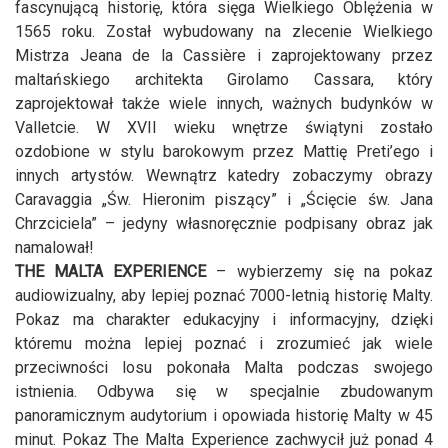
fascynującą historię, która sięga Wielkiego Oblężenia w
1565 roku. Został wybudowany na zlecenie Wielkiego
Mistrza Jeana de la Cassière i zaprojektowany przez
maltańskiego architekta Girolamo Cassara, który
zaprojektował także wiele innych, ważnych budynków w
Valletcie. W XVII wieku wnętrze świątyni zostało
ozdobione w stylu barokowym przez Mattię Preti’ego i
innych artystów. Wewnątrz katedry zobaczymy obrazy
Caravaggia „Św. Hieronim piszący” i „Ścięcie św. Jana
Chrzciciela” – jedyny własnoręcznie podpisany obraz jak
namalował!
THE MALTA EXPERIENCE
– wybierzemy się na pokaz
audiowizualny, aby lepiej poznać 7000-letnią historię Malty.
Pokaz ma charakter edukacyjny i informacyjny, dzięki
któremu można lepiej poznać i zrozumieć jak wiele
przeciwności losu pokonała Malta podczas swojego
istnienia. Odbywa się w specjalnie zbudowanym
panoramicznym audytorium i opowiada historię Malty w 45
minut. Pokaz The Malta Experience zachwycił już ponad 4