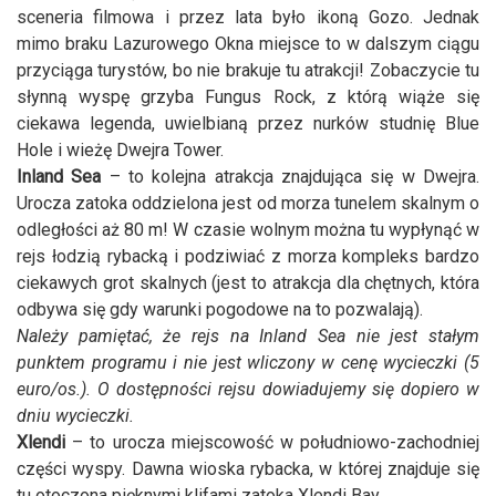
sceneria filmowa i przez lata było ikoną Gozo. Jednak
mimo braku Lazurowego Okna miejsce to w dalszym ciągu
przyciąga turystów, bo nie brakuje tu atrakcji! Zobaczycie tu
słynną wyspę grzyba Fungus Rock, z którą wiąże się
ciekawa legenda, uwielbianą przez nurków studnię Blue
Hole i wieżę Dwejra Tower.
Inland Sea
– to kolejna atrakcja znajdująca się w Dwejra.
Urocza zatoka oddzielona jest od morza tunelem skalnym o
odległości aż 80 m! W czasie wolnym można tu wypłynąć w
rejs łodzią rybacką i podziwiać z morza kompleks bardzo
ciekawych grot skalnych (jest to atrakcja dla chętnych, która
odbywa się gdy warunki pogodowe na to pozwalają).
Należy pamiętać, że rejs na Inland Sea nie jest stałym
punktem programu i nie jest wliczony w cenę wycieczki (5
euro/os.). O dostępności rejsu dowiadujemy się dopiero w
dniu wycieczki.
Xlendi
– to urocza miejscowość w południowo-zachodniej
części wyspy. Dawna wioska rybacka, w której znajduje się
tu otoczona pięknymi klifami zatoka Xlendi Bay.