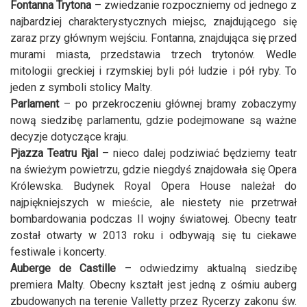
Fontanna Trytona
– zwiedzanie rozpoczniemy od jednego z
najbardziej charakterystycznych miejsc, znajdującego się
zaraz przy głównym wejściu. Fontanna, znajdująca się przed
murami miasta, przedstawia trzech trytonów. Wedle
mitologii greckiej i rzymskiej byli pół ludzie i pół ryby. To
jeden z symboli stolicy Malty.
Parlament
– po przekroczeniu głównej bramy zobaczymy
nową siedzibę parlamentu, gdzie podejmowane są ważne
decyzje dotyczące kraju.
Pjazza Teatru Rjal
– nieco dalej podziwiać będziemy teatr
na świeżym powietrzu, gdzie niegdyś znajdowała się Opera
Królewska. Budynek Royal Opera House należał do
najpiękniejszych w mieście, ale niestety nie przetrwał
bombardowania podczas II wojny światowej. Obecny teatr
został otwarty w 2013 roku i odbywają się tu ciekawe
festiwale i koncerty.
Auberge de Castille
– odwiedzimy aktualną siedzibę
premiera Malty. Obecny kształt jest jedną z ośmiu auberg
zbudowanych na terenie Valletty przez Rycerzy zakonu św.