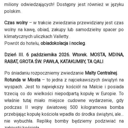
miliony odwiedzających! Dostępny jest również w języku
polskim.
Czas wolny
– w trakcie zwiedzania przewidziany jest czas
wolny na kawę, obiad, zakupy lub samodzielny spacer po
klimatycznych uliczkach Valletty.
Powrót do hotelu,
obiadokolacja i nocleg
.
Dzień III. 6 października 2026. Wtorek. MOSTA, MDINA,
RABAT, GROTA ŚW. PAWŁA, KATAKUMBY, TA QALI
Po śniadaniu rozpoczniemy zwiedzanie
Malty Centralnej
.
Rotunda w Mosta
– to jedna z najciekawszych świątyń na
wyspach. Jest to największy kościół na Malcie i posiada
trzecią co do wielkości niepodpartą kopułę w Europie. To
właśnie tutaj miało miejsce cudowne wydarzenie, gdy
podczas II wojny światowej 500 kilogramowa bomba
przebijając kopułę kościoła wpadła do środka świątyni, ale…
nie wybuchła. Replikę bomby będziemy podziwiać na
zakrystii kościoła.