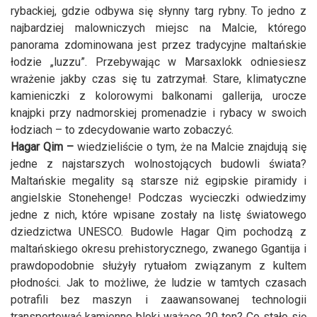
rybackiej, gdzie odbywa się słynny targ rybny. To jedno z
najbardziej malowniczych miejsc na Malcie, którego
panorama zdominowana jest przez tradycyjne maltańskie
łodzie „luzzu”. Przebywając w Marsaxlokk odniesiesz
wrażenie jakby czas się tu zatrzymał. Stare, klimatyczne
kamieniczki z kolorowymi balkonami gallerija, urocze
knajpki przy nadmorskiej promenadzie i rybacy w swoich
łodziach – to zdecydowanie warto zobaczyć.
Hagar Qim –
wiedzieliście o tym, że na Malcie znajdują się
jedne z najstarszych wolnostojących budowli świata?
Maltańskie megality są starsze niż egipskie piramidy i
angielskie Stonehenge! Podczas wycieczki odwiedzimy
jedne z nich, które wpisane zostały na listę światowego
dziedzictwa UNESCO. Budowle Hagar Qim pochodzą z
maltańskiego okresu prehistorycznego, zwanego Ggantija i
prawdopodobnie służyły rytuałom związanym z kultem
płodności. Jak to możliwe, że ludzie w tamtych czasach
potrafili bez maszyn i zaawansowanej technologii
transportować kamienne bloki ważące 20 ton? Co stało się