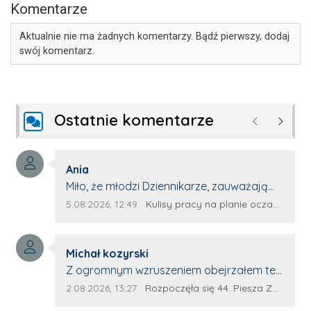
Komentarze
Aktualnie nie ma żadnych komentarzy. Bądź pierwszy, dodaj
swój komentarz.
Ostatnie komentarze
Poprzednie
Następ
Autor komentarza:
Ania
Treść komentarza:
Miło, że młodzi Dziennikarze, zauważają
młode talenty, które dopiero wkraczają
Data dodania komentarza:
Źródło komentarza:
5.08.2026, 12:49
Kulisy pracy na planie oczami młodego filmowca
na rynek pracy. Z niecierpliwością będę
czekała na rozwój kariery Kacpra i kolejny
Autor komentarza:
z nim wywiad, który przeprowadzi Pan
Michał kozyrski
Treść komentarza:
Artur.
Z ogromnym wzruszeniem obejrzałem ten
materiał. ❤️ Jestem naprawdę dumny z
Data dodania komentarza:
Źródło komentarza:
2.08.2026, 13:27
Rozpoczęła się 44. Piesza Zamojsko-Lubaczowska Pielgrzymka na Jasną Górę!
Ewy Selwy, że zdecydowała się podzielić