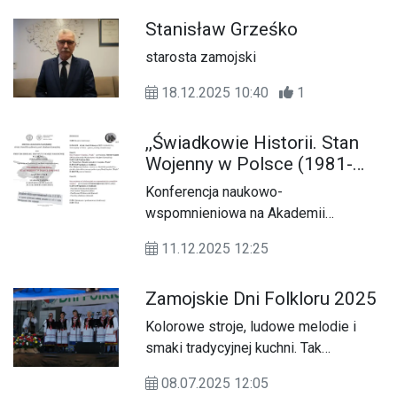
zamojskiego, zorganizowanej w
Stanisław Grześko
czwartek (12.02), w sali
konferencyjnej Lubelskiego Urzędu
starosta zamojski
Wojewódzkiego - Delegatura w
Zamościu.
18.12.2025 10:40
1
,,Świadkowie Historii. Stan
Wojenny w Polsce (1981-
1983)"
Konferencja naukowo-
wspomnieniowa na Akademii
Zamojskiej
11.12.2025 12:25
Zamojskie Dni Folkloru 2025
Kolorowe stroje, ludowe melodie i
smaki tradycyjnej kuchni. Tak
wyglądała 26. edycja Zamojskich Dni
08.07.2025 12:05
Folkloru, która w minioną niedzielę