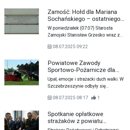
odbyła się w Zwierzyńcu. To
Zamość: Hołd dla Mariana
wydarzenie od lat łączy pokolenia
Sochańskiego – ostatniego
mieszkańców regionu, przypominając,
przedwojennego starosty
że kultura ludowa wciąż ma swoje
W poniedziałek (07.07) Starosta
miejsce we współczesnym świecie.
Zamojski Stanisław Grześko wraz z
Zastępcą Prezydenta Miasta Zamość
08.07.2025 09:22
Martą Pfeifer, złożyli kwiaty pod
tablicą upamiętniającą ostatniego
Powiatowe Zawody
przedwojennego starostę Powiatu
Sportowo-Pożarnicze dla
Zamojskiego, Mariana Sochańskiego,
Ochotniczych Straży
który pełnił tę funkcję w latach 1937-
Upał, emocje i strażacki duch walki. W
Pożarnych
1939.
Szczebrzeszynie odbyły się
Powiatowe Zawody Sportowo-
08.07.2025 08:17
1
Pożarnicze OSP grup „A” i „C”, w
których najlepsze drużyny z powiatu
Spotkanie opłatkowe
zamojskiego rywalizowały o tytuł
strażaków z powiatu
Mistrza Powiatu.
zamojskiego