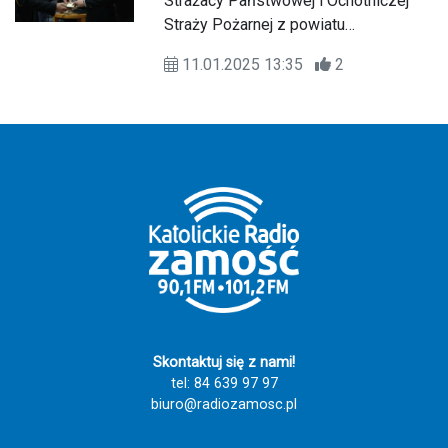
Strażacy Państwowej i Ochotniczej
Straży Pożarnej z powiatu
zamojskiego spotkali się w sobotę
11.01.2025 13:35
2
(11 stycznia) na tradycyjnym opłatku
w sali konferencyjnej Delegatury
Lubelskiego Urzędu Wojewódzkiego
w Zamościu. Wydarzenie było okazją
do wspólnej modlitwy, podsumowania
minionego roku oraz rozmów o
planach i wyzwaniach, jakie przyniesie
2025 rok.
Skontaktuj się z nami!
tel: 84 639 97 97
biuro@radiozamosc.pl