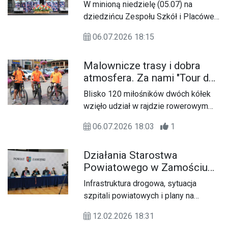
Zamojskie Dni Folkloru
W minioną niedzielę (05.07) na
dziedzińcu Zespołu Szkół i Placówek
Oświatowych w Zwierzyńcu odbyła
06.07.2026 18:15
się XXVII edycja Zamojskich Dni
Folkloru.
Malownicze trasy i dobra
atmosfera. Za nami "Tour de
Roztocze 2026"
Blisko 120 miłośników dwóch kółek
wzięło udział w rajdzie rowerowym
„Tour de Roztocze”, który w minioną
06.07.2026 18:03
1
niedzielę (05.07), odbył się na terenie
Powiatu Zamojskiego. Wydarzenie
Działania Starostwa
połączyło aktywny wypoczynek z
Powiatowego w Zamościu
promocją walorów turystycznych
2025-2026
regionu.
Infrastruktura drogowa, sytuacja
szpitali powiatowych i plany na
najbliższe miesiące to główne tematy
12.02.2026 18:31
konferencji prasowej władz powiatu