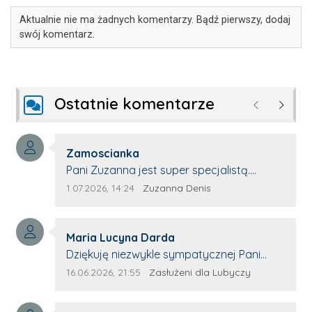
Aktualnie nie ma żadnych komentarzy. Bądź pierwszy, dodaj
swój komentarz.
Ostatnie komentarze
Poprzednie
Następ
Autor komentarza:
Zamoscianka
Treść komentarza:
Pani Zuzanna jest super specjalistą.
Korzystamy z moim pieskiem z jej pomocy
Data dodania komentarza:
Źródło komentarza:
1.07.2026, 14:24
Zuzanna Denis
i nigdy nas nie zawiodła. Zawsze życzliwa,
spokojna, cierpliwa.
Autor komentarza:
Maria Lucyna Darda
Treść komentarza:
Dziękuję niezwykle sympatycznej Pani
redaktor Annie Niderla-Kadach za
Data dodania komentarza:
Źródło komentarza:
16.06.2026, 21:55
Zasłużeni dla Lubyczy
profesjonalnie stawiane pytania i
wyrozumiałość dla wyróżnionych osób,