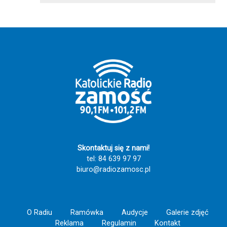
wszystkich wspólną drogą do Jezusa 💕
Święty Stanisławie patronie Polski módl się
za nami i wypraszaj dla całego narodu
potrzebne łaski przez serce Matki Bożej
królowej Polski - Amen. 💓 💏 🤗 🙏 Idąc z
Maryją nie pomylisz drogi!!!!! Zaśpiewajmy
razem tą piękną pieśń i spotkajmy się za
rok w Tereszpolu Szczęść Boże i Ave
Maryja!!!!! 🕊️ 🤱 ❤️‍🔥 🙏
Skontaktuj się z nami!
tel: 84 639 97 97
biuro@radiozamosc.pl
O Radiu
Ramówka
Audycje
Galerie zdjęć
Reklama
Regulamin
Kontakt