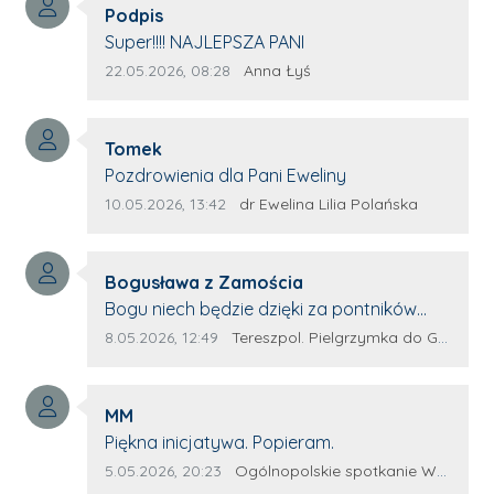
Autor komentarza:
którym trema odbierała głos.
Podpis
Treść komentarza:
Super!!!! NAJLEPSZA PANI
Data dodania komentarza:
Źródło komentarza:
22.05.2026, 08:28
Anna Łyś
Autor komentarza:
Tomek
Treść komentarza:
Pozdrowienia dla Pani Eweliny
Data dodania komentarza:
Źródło komentarza:
10.05.2026, 13:42
dr Ewelina Lilia Polańska
Autor komentarza:
Bogusława z Zamościa
Treść komentarza:
Bogu niech będzie dzięki za pontników
Terespola Wyglądają jak kolorowe ptaki
Data dodania komentarza:
Źródło komentarza:
8.05.2026, 12:49
Tereszpol. Pielgrzymka do Górecka Kościelnego
Przydało by się więcej takich zagorzałych
pontników Można by było za rok połączyć
Autor komentarza:
siły. Wsteczny że z innych parafii dojadą
MM
Treść komentarza:
potnicy. Wszystko w wolność dzieci
Piękna inicjatywa. Popieram.
Bożych - Amen Maryjo prowadź nas
Data dodania komentarza:
Źródło komentarza:
5.05.2026, 20:23
Ogólnopolskie spotkanie Wojowników Maryi w Leżajsku