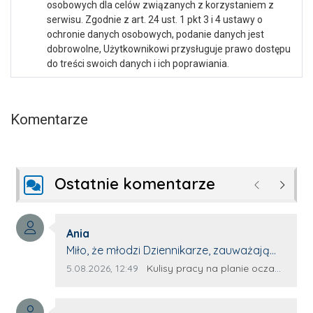
osobowych dla celów związanych z korzystaniem z
serwisu. Zgodnie z art. 24 ust. 1 pkt 3 i 4 ustawy o
ochronie danych osobowych, podanie danych jest
dobrowolne, Użytkownikowi przysługuje prawo dostępu
do treści swoich danych i ich poprawiania.
Komentarze
Ostatnie komentarze
Poprzednie
Następ
Autor komentarza:
Ania
Treść komentarza:
Miło, że młodzi Dziennikarze, zauważają
młode talenty, które dopiero wkraczają
Data dodania komentarza:
Źródło komentarza:
5.08.2026, 12:49
Kulisy pracy na planie oczami młodego filmowca
na rynek pracy. Z niecierpliwością będę
czekała na rozwój kariery Kacpra i kolejny