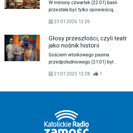
performatywnym
W miniony czwartek (22.01) baśń
przestała być tylko opowieścią.
„Królowa Śniegu” Hansa Christiana
23.01.2026 12:26
Andersena wybrzmiała w
emocjonalnej, scenicznej odsłonie.
Głosy przeszłości, czyli teatr
jako nośnik historii
Gościem wtorkowego pasma
przedpołudniowego (21.01) był
Bartłomiej Miernik, reżyser oraz
21.01.2025 12:28
1
pedagog teatru.