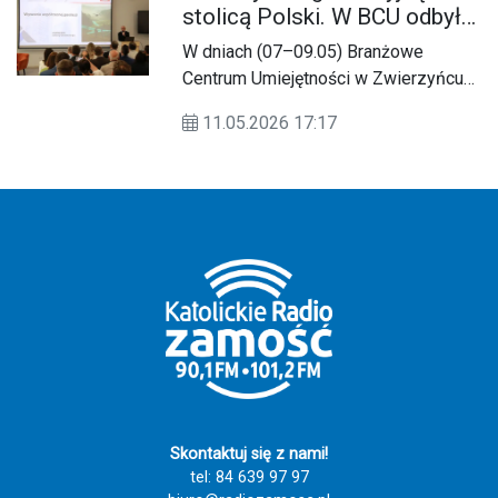
stolicą Polski. W BCU odbyło
się "Spotkanie Trójstronne”
W dniach (07–09.05) Branżowe
Centrum Umiejętności w Zwierzyńcu
stało się geodezyjną stolicą Polski,
11.05.2026 17:17
ze względu na zorganizowane w tym
czasie "Spotkanie Trójstronne” ph.
„Współczesne wyzwania geodezji:
edukacja, nauka, gospodarka”.
Skontaktuj się z nami!
tel: 84 639 97 97