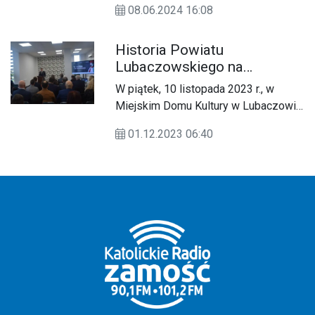
08.06.2024 16:08
uczcić Międzynarodowy Dzień
Muzeów.
Historia Powiatu
Lubaczowskiego na
przestrzeni lat
W piątek, 10 listopada 2023 r., w
Miejskim Domu Kultury w Lubaczowie
odbyła się konferencja pt. „W centrum
01.12.2023 06:40
i na peryferiach. W 100-lecie
ponownego utworzenia powiatu
lubaczowskiego (1923 – 2023)”.
Wydarzenie to było ostatnim,
przygotowanym przez Muzeum
Kresów w Lubaczowie, z cyklu
działań, które w sposób uroczysty,
podkreślały tę ważną dla Powiatu
Lubaczowskiego rocznicę.