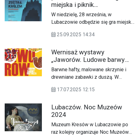
miejska i piknik
archeologiczny w
W niedzielę, 28 września, w
Lubaczowie
Lubaczowie odbędzie się gra miejska
i piknik archeologiczny „Nim został
25.09.2025 14:34
królem”, poświęcone Bolesławowi
Chrobremu i rywalizacji o Grody
Wernisaż wystawy
Czerwieńskie. W programie m.in.
„Jaworów. Ludowe barwy
rekonstrukcje historyczne, dawna
Roztocza”
muzyka i atrakcje dla dzieci.
Barwne hafty, malowane skrzynie i
drewniane zabawki z duszą. W
Radrużu będzie można zobaczyć
17.07.2025 12:15
niezwykłe świadectwa dziedzictwa
kulturowego pogranicza polsko-
Lubaczów. Noc Muzeów
ukraińskiego.
2024
Muzeum Kresów w Lubaczowie po
raz kolejny organizuje Noc Muzeów
2024. To wydarzenie ma na celu