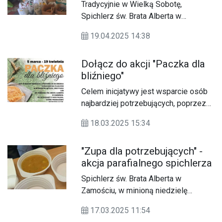
Tradycyjnie w Wielką Sobotę,
Spichlerz św. Brata Alberta w
Zamościu, po raz kolejny wsparł
19.04.2025 14:38
potrzebujących w ramach akcji
"Paczka dla bliźniego".
Dołącz do akcji "Paczka dla
bliźniego"
Celem inicjatywy jest wsparcie osób
najbardziej potrzebujących, poprzez
zbiórkę produktów spożywczych,
18.03.2025 15:34
kosmetycznych oraz artykułów
szkolnych i zabawek.
"Zupa dla potrzebujących" -
akcja parafialnego spichlerza
Spichlerz św. Brata Alberta w
Zamościu, w minioną niedzielę
(16.03), po raz kolejny zorganizował
17.03.2025 11:54
akcję „Zupa dla potrzebujących”.