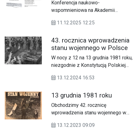
1983)"
Konferencja naukowo-
wspomnieniowa na Akademii
Zamojskiej
11.12.2025 12:25
43. rocznica wprowadzenia
stanu wojennego w Polsce
W nocy z 12 na 13 grudnia 1981 roku,
niezgodnie z Konstytucją Polskiej
Rzeczypospolitej Ludowej, na terenie
13.12.2024 16:53
całego kraju został wprowadzony stan
wojenny. Co roku, 13 grudnia
13 grudnia 1981 roku
przypominamy sobie wydarzenia
tamtych dni oraz obchodzimy Dzień
Obchodzimy 42. rocznicę
Pamięci Ofiar Stanu Wojennego.
wprowadzenia stanu wojennego w
Polsce.
13.12.2023 09:09