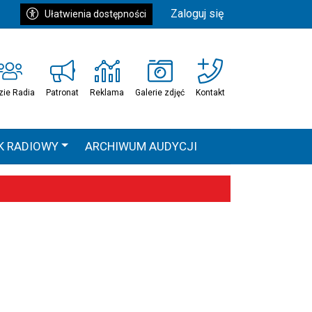
Zaloguj się
Ułatwienia dostępności
zie Radia
Patronat
Reklama
Galerie zdjęć
Kontakt
K RADIOWY
ARCHIWUM AUDYCJI
Ć
HEAVEN TOUR
 statystyki