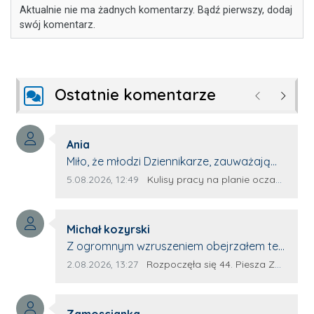
Aktualnie nie ma żadnych komentarzy. Bądź pierwszy, dodaj
swój komentarz.
Ostatnie komentarze
Poprzednie
Następ
Autor komentarza:
Ania
Treść komentarza:
Miło, że młodzi Dziennikarze, zauważają
młode talenty, które dopiero wkraczają
Data dodania komentarza:
Źródło komentarza:
5.08.2026, 12:49
Kulisy pracy na planie oczami młodego filmowca
na rynek pracy. Z niecierpliwością będę
czekała na rozwój kariery Kacpra i kolejny
Autor komentarza:
z nim wywiad, który przeprowadzi Pan
Michał kozyrski
Treść komentarza:
Artur.
Z ogromnym wzruszeniem obejrzałem ten
materiał. ❤️ Jestem naprawdę dumny z
Data dodania komentarza:
Źródło komentarza:
2.08.2026, 13:27
Rozpoczęła się 44. Piesza Zamojsko-Lubaczowska Pielgrzymka na Jasną Górę!
Ewy Selwy, że zdecydowała się podzielić
swoim świadectwem. To wymaga odwagi,
Autor komentarza:
pokory i wielkiego serca. Takie osoby