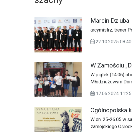
Marcin Dziuba
arcymistrz, trener 
22.10.2025 08:40
W Zamościu „Dz
W piątek (14.06) obc
Młodzieżowym Domu 
turniej szachowy.
17.06.2024 11:
Ogólnopolska 
W dn. 25-26.05 w sa
zamojskiego Ośrodka