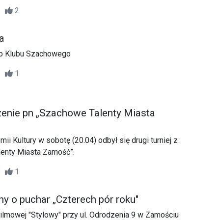
rencja szachowa.
10
2
a
o Klubu Szachowego
40
1
enie pn „Szachowe Talenty Miasta
i Kultury w sobotę (20.04) odbył się drugi turniej z
lenty Miasta Zamość”.
50
1
y o puchar „Czterech pór roku"
ilmowej "Stylowy" przy ul. Odrodzenia 9 w Zamościu