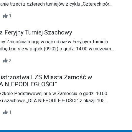
nie trzeci z czterech turniejów z cyklu „Czterech pór
48
1
na Feryjny Turniej Szachowy
cy Zamościa mogą wziąć udział w Feryjnym Turnieju
dbędzie się w piątek (09.02) o godz. 14.00 w muzeum
entrum Kultury Filmowej "Stylowy" w Zamościu.
04
2
Mistrzostwa LZS Miasta Zamość w
LA NIEPODLEGŁOŚCI”
Szkole Podstawowej nr 6 w Zamościu. o godz. 10.00
wki szachowe „DLA NIEPODLEGŁOŚCI” z okazji 105
a Niepodległości przez Polskę
26
1