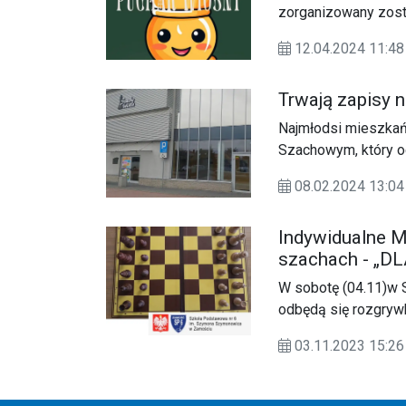
zorganizowany zosta
roku".
12.04.2024 11:
Trwają zapisy 
Najmłodsi mieszkań
Szachowym, który o
„Szachy Świata” w C
08.02.2024 13:
Indywidualne 
szachach - „D
W sobotę (04.11)w 
odbędą się rozgry
rocznicy odzyskani
03.11.2023 15: