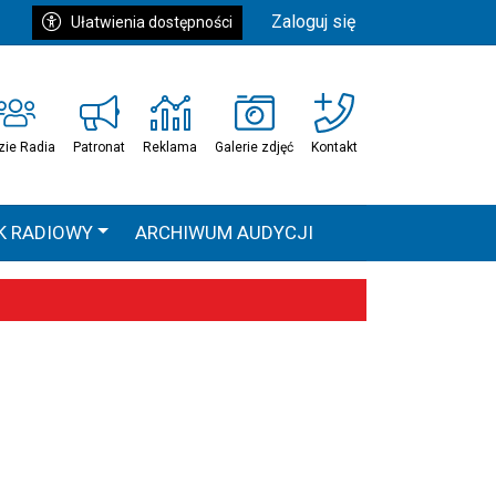
Zaloguj się
Ułatwienia dostępności
zie Radia
Patronat
Reklama
Galerie zdjęć
Kontakt
K RADIOWY
ARCHIWUM AUDYCJI
Ć
HEAVEN TOUR
 statystyki