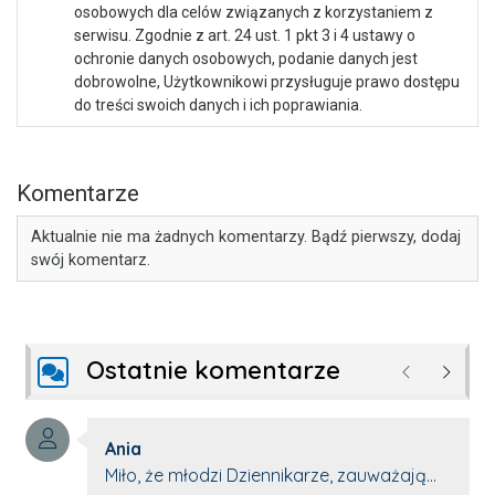
osobowych dla celów związanych z korzystaniem z
serwisu. Zgodnie z art. 24 ust. 1 pkt 3 i 4 ustawy o
ochronie danych osobowych, podanie danych jest
dobrowolne, Użytkownikowi przysługuje prawo dostępu
do treści swoich danych i ich poprawiania.
Komentarze
Aktualnie nie ma żadnych komentarzy. Bądź pierwszy, dodaj
swój komentarz.
Ostatnie komentarze
Poprzednie
Następ
Autor komentarza:
Ania
Treść komentarza:
Miło, że młodzi Dziennikarze, zauważają