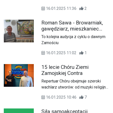
Fotograf i dokumentalista.
16.01.2025 11:36
2
Roman Sawa - Browarniak,
gawędziarz, mieszkaniec
zamojskiej starówki
To kolejna audycja z cyklu o dawnym
Zamościu
16.01.2025 11:02
1
15 lecie Chóru Ziemi
Zamojskiej Contra
Repertuar Chóru obejmuje szeroki
wachlarz utworów: od muzyki religijnej
i patriotycznej, przez folklor, aż po
16.01.2025 10:46
7
muzykę rozrywkową.
Siła samoakceptacji