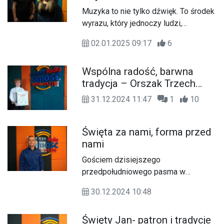
Afryka.
Muzyka to nie tylko dźwięk. To środek
wyrazu, który jednoczy ludzi,
towarzyszy w ważnych momentach,
02.01.2025 09:17
6
kształtuje i współgra z emocjami oraz
tworzy wspomnienia. Jest również
Wspólna radość, barwna
odskocznią od codzienności i
tradycja – Orszak Trzech
sposobem wyrażania siebie.
Króli w Zamościu
31.12.2024 11:47
1
10
Święta za nami, forma przed
nami
Gościem dzisiejszego
przedpołudniowego pasma w
Katolickim Radiu Zamość był Daniel
30.12.2024 10:48
Pyś - trener personalny, który
zmotywował słuchaczy do dbania o
Święty Jan- patron i tradycje
swoje zdrowie poprzez aktywność