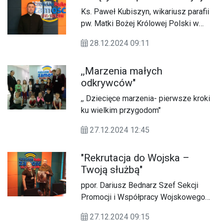
fizyczną oraz zdrową dietę.
Ks. Paweł Kubiszyn, wikariusz parafii
pw. Matki Bożej Królowej Polski w
Zamościu
28.12.2024 09:11
,,Marzenia małych
odkrywców"
,, Dziecięce marzenia- pierwsze kroki
ku wielkim przygodom"
27.12.2024 12:45
"Rekrutacja do Wojska –
Twoją służbą"
ppor. Dariusz Bednarz Szef Sekcji
Promocji i Współpracy Wojskowego
Centrum Rekrutacji w Zamościu
27.12.2024 09:15