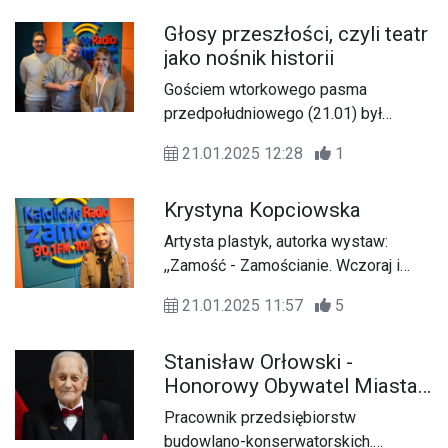
Barbarę Szambarę - instruktora
Głosy przeszłości, czyli teatr
zespołu oraz Marka Maciejczyka -
jako nośnik historii
kierownika zespołu oraz prezesa
Stowarzyszenia "Hubal"
Gościem wtorkowego pasma
przedpołudniowego (21.01) był
Bartłomiej Miernik, reżyser oraz
21.01.2025 12:28
1
pedagog teatru.
Krystyna Kopciowska
Artysta plastyk, autorka wystaw:
,,Zamość - Zamościanie. Wczoraj i
Dziś" oraz ,,Anioły"
21.01.2025 11:57
5
Stanisław Orłowski -
Honorowy Obywatel Miasta
Zamość
Pracownik przedsiębiorstw
budowlano-konserwatorskich.