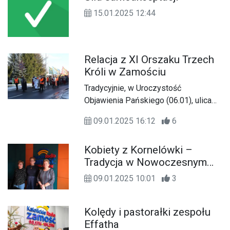
15.01.2025 12:44
Relacja z XI Orszaku Trzech
Króli w Zamościu
Tradycyjnie, w Uroczystość
Objawienia Pańskiego (06.01), ulicami
Zamościa przeszedł Orszak Trzech
09.01.2025 16:12
6
Króli. Zapraszamy do wysłuchania
relacji z tego wspólnotowego
Kobiety z Kornelówki –
wydarzenia.
Tradycja w Nowoczesnym
Wydaniu
09.01.2025 10:01
3
Kolędy i pastorałki zespołu
Effatha