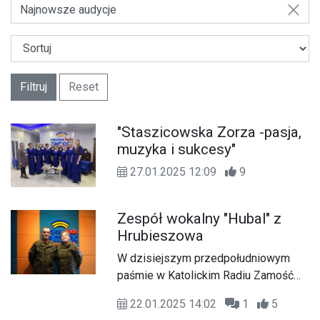
Najnowsze audycje
Filtruj
Reset
"Staszicowska Zorza -pasja,
muzyka i sukcesy"
27.01.2025 12:09
9
Zespół wokalny "Hubal" z
Hrubieszowa
W dzisiejszym przedpołudniowym
paśmie w Katolickim Radiu Zamość
gościliśmy przedstawicieli zespołu
22.01.2025 14:02
1
5
wokalnego "Hubal" z Hrubieszowa: