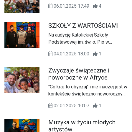
06.01.2025 17:49
4
SZKOŁY Z WARTOŚCIAMI
Na audycję Katolickiej Szkoły
Podstawowej im. św. o. Pio w
Zamościu zapraszamy w każdą
04.01.2025 18:00
1
pierwszą sobotę miesiąca o godz.
17:10.
Zwyczaje świąteczne i
noworoczne w Afryce
"Co kraj, to obyczaj" i nie inaczej jest w
kontekście świąteczno-noworocznych
zwyczajów w różnych zakątkach
02.01.2025 10:07
1
naszego globu. O afrykańskich
zwyczajach opowiada ks. Mariusz
Muzyka w życiu młodych
Skakuj - rejonowy opiekun dzieł
artystów
misyjnych i koordynator projektu Misja