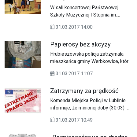
W sali koncertowej Państwowej
Szkoły Muzycznej I Stopnia im.
Krzysztofa Komedy w Lubaczowie
31.03.2017 14:00
odbył się (31.03) X Międzyregionalny
Przegląd Fortepianowy Uczniów
Papierosy bez akcyzy
Szkół Muzycznych I Stopnia.
Hrubieszowska policja zatrzymała
mieszkańca gminy Werbkowice, który
przetrzymywał dużą partię
31.03.2017 11:07
nielegalnych papierosów.
Zatrzymany za prędkość
Komenda Miejska Policji w Lublinie
informuje, że minionej doby (30.03) w
naszym województwie doszło do 3
31.03.2017 10:49
wypadków i 58 kolizji, w wyniku
których 3 osoby zostały ranne.