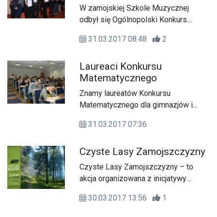
W zamojskiej Szkole Muzycznej
odbył się Ogólnopolski Konkurs
Duetów Fortepianowych „Grajmy
31.03.2017 08:48
2
Razem”.
Laureaci Konkursu
Matematycznego
Znamy laureatów Konkursu
Matematycznego dla gimnazjów i
szkół ponadgimnazjalnych.
31.03.2017 07:36
Czyste Lasy Zamojszczyzny
Czyste Lasy Zamojszczyzny – to
akcja organizowana z inicjatywy
Stowarzyszenia Zamość 4x4.
30.03.2017 13:56
1
Skierowana jest ona do całego
środowiska offroadowego, któremu