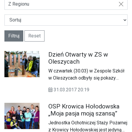
Z Regionu
Filtruj
Reset
Dzień Otwarty w ZS w
Oleszycach
W czwartek (30.03) w Zespole Szkół
w Oleszycach odbyły się pokazy
zawodowe, quizy, występy
31.03.2017 20:19
kabaretowe – a wszystko to z okazji
Dnia Otwartego. Gimnazjaliści z
OSP Krowica Hołodowska
powiatu lubaczowskiego mogli
„Moja pasja moją szansą”
zwiedzić placówkę i dowiedzieć się
szczegółowych informacji o każdym z
Jednostka Ochotniczej Staży Pożarnej
kierunków kształcenia.
z Krowicy Hołodowskiej jest jedyną