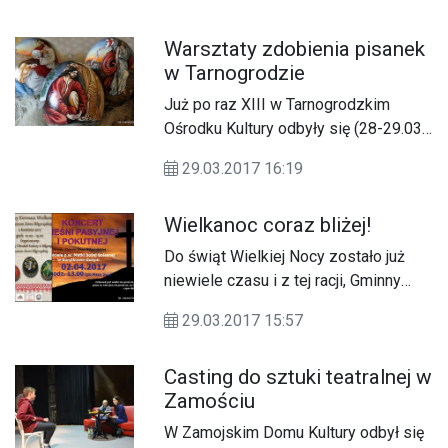
Warsztaty zdobienia pisanek
w Tarnogrodzie
Już po raz XIII w Tarnogrodzkim
Ośrodku Kultury odbyły się (28-29.03)
Regionalne Warsztaty Zdobienia
29.03.2017 16:19
Pisanek.
Wielkanoc coraz bliżej!
Do świąt Wielkiej Nocy zostało już
niewiele czasu i z tej racji, Gminny
Ośrodek Kultury organizuje w
29.03.2017 15:57
najbliższą niedzielę, 2 kwietnia, dwa
wyjątkowe wydarzenia.
Casting do sztuki teatralnej w
Zamościu
W Zamojskim Domu Kultury odbył się