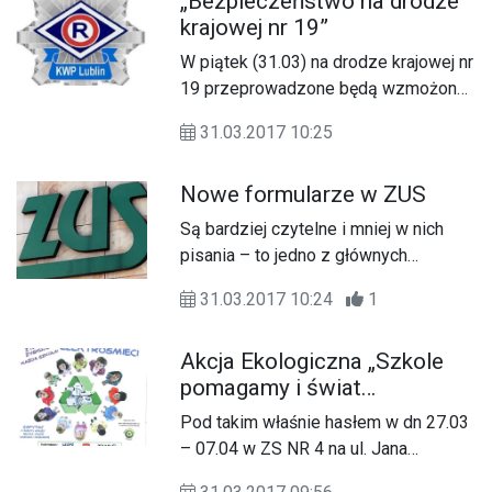
„Bezpieczeństwo na drodze
Ponadto zatrzymano 24 nietrzeźwych
krajowej nr 19”
kierowców.
W piątek (31.03) na drodze krajowej nr
19 przeprowadzone będą wzmożone
działania policyjne pod kryptonimem.
31.03.2017 10:25
Głównym celem działań jest poprawa
stanu bezpieczeństwa w ruchu
Nowe formularze w ZUS
drogowym, zmniejszenie liczby
wypadków drogowych,
Są bardziej czytelne i mniej w nich
zminimalizowanie skutków tych
pisania – to jedno z głównych
zdarzeń, w szczególności
spostrzeżeń klientów, którzy
ograniczenia ofiar śmiertelnych oraz
31.03.2017 10:24
1
testowali nowe formularze
ograniczenie liczby przekroczeń
wprowadzone w Zakładzie
dopuszczalnej prędkości jazdy
Akcja Ekologiczna „Szkole
Ubezpieczeń Społecznych.
zarówno przez pojazdy osobowe,
pomagamy i świat
autobusy oraz pojazdy ciężarowe.
oczyszczamy”
Pod takim właśnie hasłem w dn 27.03
– 07.04 w ZS NR 4 na ul. Jana
Zamoyskiego 4 w Zamościu