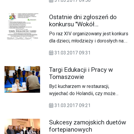
31.03.2017 09:56
prowadzona jest zbiórka zużytego
sprzętu elektrycznego i
Ostatnie dni zgłoszeń do
elektronicznego.
konkursu "Wokół
Wielkanocnej Nadziei"
Po raz XIV organizowany jest konkurs
dla dzieci, młodzieży i dorosłych na:
palmę, pisankę, kartkę i stroik
31.03.2017 09:31
świąteczny ph: "Wokół Wielkanocnej
Nadziei".
Targi Edukacji i Pracy w
Tomaszowie
Być kucharzem w restauracji,
wyjechać do Holandii, czy może
zostać fryzjerem? Takie pytania
31.03.2017 09:21
stawiała sobie młodzież w miniony
czwartek (30.03) podczas Targów
Sukcesy zamojskich duetów
Edukacji i Pracy zorganizowanych w
fortepianowych
Tomaszowie Lubelskim.