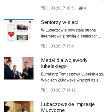
na Podkarpaciu i trzecią w Polsce,
31.03.2017 18:51
4
która otrzymała grant w wysokości 8
500 zł z Programu Polsko –
Seniorzy w sieci
Amerykańskiej Fundacji Wolności. O
konkursie „Równać Szanse 2016”
W Lubaczowie powstała strona
realizowanym przez Fundację
internetowa z myślą o seniorach.
dowiedzieli się od władz samorządu
Celem witryny jest m.in. dostarczenie
Gminy Lubaczów.
31.03.2017 15:41
seniorom informacji związanych z
życiem kulturowym miasta, ale nie
Medal dla wojewody
tylko.
lubelskiego
Burmistrz Tomaszowa Lubelskiego,
Wojciech Żukowski, wręczył dziś
(31.03) wojewodzie lubelskiemu,
31.03.2017 14:12
Przemysławowi Czarnkowi, Medal za
Zasługi dla Tomaszowa Lubelskiego
Lubaczowskie Impresje
imienia Tomasza Zamoyskiego
Muzyczne
Założyciela Miasta.