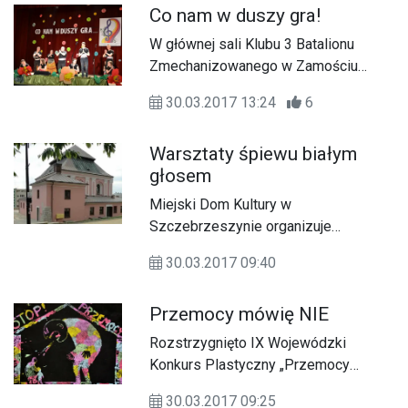
Co nam w duszy gra!
nie jest obojętne piękno naszej
rodzimej przyrody.
W głównej sali Klubu 3 Batalionu
Zmechanizowanego w Zamościu
zespoły artystyczne ośrodków i szkół
30.03.2017 13:24
6
specjalnych z rejonu zamojskiego
wystąpiły w czwartek (30 marca) na
Warsztaty śpiewu białym
IV Regionalnych Prezentacjach
głosem
Artystycznych Osób
Niepełnosprawnych „ Co nam w duszy
Miejski Dom Kultury w
gra…”.
Szczebrzeszynie organizuje
dwudniowe warsztaty śpiewu białym
30.03.2017 09:40
głosem.
Przemocy mówię NIE
Rozstrzygnięto IX Wojewódzki
Konkurs Plastyczny „Przemocy
mówię NIE - Zamość 2017”.
30.03.2017 09:25