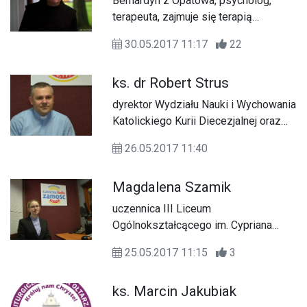
Bernardyn z Opatowa, psycholog,
terapeuta, zajmuje się terapią
uzależnień
30.05.2017 11:17
22
ks. dr Robert Strus
dyrektor Wydziału Nauki i Wychowania
Katolickiego Kurii Diecezjalnej oraz
diecezjalny duszpasterz nauczycieli.
26.05.2017 11:40
Magdalena Szamik
uczennica III Liceum
Ogólnokształcącego im. Cypriana
Kamila Norwida w Zamościu.
25.05.2017 11:15
3
ks. Marcin Jakubiak