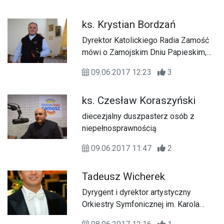
ks. Krystian Bordzań
Dyrektor Katolickiego Radia Zamość
mówi o Zamojskim Dniu Papieskim,
który będziemy świętować 12
09.06.2017 12:23
3
czerwca.
ks. Czesław Koraszyński
diecezjalny duszpasterz osób z
niepełnosprawnością
09.06.2017 11:47
2
Tadeusz Wicherek
Dyrygent i dyrektor artystyczny
Orkiestry Symfonicznej im. Karola
Namysłowskiego w Zamościu