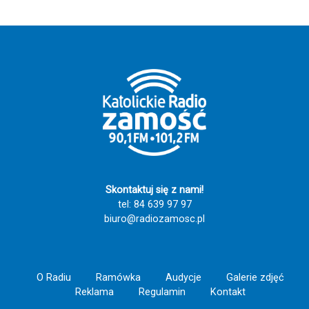
zginął tragicznie ks. Marek Tworek,
Jasnogórska otacza swoją opieką. Dziękuję
proboszcz parafii w Chmielku.
również Katolickiemu Radiu Zamość za
pokazanie takich historii. To one przypominają
nam, że największą siłą Kościoła nie są budynki
ani liczby, ale ludzie, którzy swoim życiem dają
świadectwo wiary, nadziei i miłości do drugiego
człowieka. Szczęść Boże! 🙏💙
Skontaktuj się z nami!
tel: 84 639 97 97
biuro@radiozamosc.pl
O Radiu
Ramówka
Audycje
Galerie zdjęć
Reklama
Regulamin
Kontakt