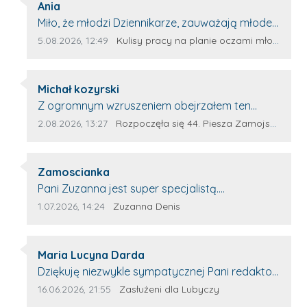
Autor komentarza:
Ania
Treść komentarza:
Miło, że młodzi Dziennikarze, zauważają młode
talenty, które dopiero wkraczają na rynek
Data dodania komentarza:
Źródło komentarza:
5.08.2026, 12:49
Kulisy pracy na planie oczami młodego filmowca
pracy. Z niecierpliwością będę czekała na
rozwój kariery Kacpra i kolejny z nim wywiad,
Autor komentarza:
który przeprowadzi Pan Artur.
Michał kozyrski
Treść komentarza:
Z ogromnym wzruszeniem obejrzałem ten
materiał. ❤️ Jestem naprawdę dumny z Ewy
Data dodania komentarza:
Źródło komentarza:
2.08.2026, 13:27
Rozpoczęła się 44. Piesza Zamojsko-Lubaczowska Pielgrzymka na Jasną Górę!
Selwy, że zdecydowała się podzielić swoim
świadectwem. To wymaga odwagi, pokory i
Autor komentarza:
wielkiego serca. Takie osoby pokazują, że
Zamoscianka
Treść komentarza:
pielgrzymka nie jest tylko przejściem kilkuset
Pani Zuzanna jest super specjalistą.
kilometrów. To przede wszystkim droga wiary,
Korzystamy z moim pieskiem z jej pomocy i
Data dodania komentarza:
Źródło komentarza:
1.07.2026, 14:24
Zuzanna Denis
zaufania Bogu, wzajemnej pomocy i budowania
nigdy nas nie zawiodła. Zawsze życzliwa,
wspólnoty. W dzisiejszym świecie coraz częściej
spokojna, cierpliwa.
brakuje nam czasu dla drugiego człowieka.
Autor komentarza:
Maria Lucyna Darda
Żyjemy szybko, pochłonięci obowiązkami, a
Treść komentarza:
Dziękuję niezwykle sympatycznej Pani redaktor
przecież czasem wystarczy zwykła rozmowa,
Annie Niderla-Kadach za profesjonalnie
Data dodania komentarza:
Źródło komentarza:
16.06.2026, 21:55
Zasłużeni dla Lubyczy
życzliwy uśmiech, wyciągnięta dłoń czy
stawiane pytania i wyrozumiałość dla