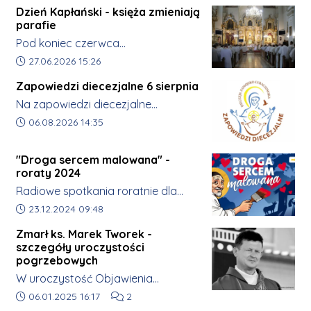
uczestniczyliby w wydarzeniach religijnych,
Dzień Kapłański - księża zmieniają
patriotycznych, kulturalnych i społecznych. Aby
parafie
nikt nie czuł się samotny i zapomniany. Jestem
Pod koniec czerwca
przekonany, że właśnie takie świadectwa jak
krasnobrodzkie sanktuarium
Data dodania artykułu:
27.06.2026 15:26
Ewy mogą inspirować kolejne osoby. Może ktoś
tradycyjnie gromadzi kapłanów
po obejrzeniu tego materiału zdecyduje się
Zapowiedzi diecezjalne 6 sierpnia
diecezji zamojsko-lubaczowskiej na
pierwszy raz wyruszyć na pielgrzymkę. Może
Na zapowiedzi diecezjalne
Dniu Formacji Kapłańskiej.
ktoś odważy się zostać wolontariuszem. A
zapraszamy w każdy czwartek o
Data dodania artykułu:
06.08.2026 14:35
Tegoroczne spotkanie odbyło się 27
może po prostu zatrzyma się i zapyta drugiego
14:20.
czerwca i było czasem wspólnej
człowieka: „Jak się czujesz? Czy mogę Ci jakoś
modlitwy oraz refleksji nad
"Droga sercem malowana" -
pomóc?”. To właśnie od takich małych gestów
roraty 2024
kapłańską posługą.
rodzą się wielkie zmiany. Nie od wielkich słów,
Radiowe spotkania roratnie dla
lecz od codziennej obecności, życzliwości i
najmłodszych.
Data dodania artykułu:
23.12.2024 09:48
wzajemnego szacunku. Ewo, jestem naprawdę
Zmarł ks. Marek Tworek -
dumny, że mogłem zobaczyć Twoje
szczegóły uroczystości
świadectwo. Życzę Ci, abyś zawsze zachowała
pogrzebowych
w sobie tę wrażliwość, dobroć i wiarę, którymi
W uroczystość Objawienia
dziś dzielisz się z innymi. Niech Pan Bóg
Pańskiego (06.01) w gminie Łukowa
Data dodania artykułu:
Liczba komentarzy artykułu:
06.01.2025 16:17
2
prowadzi Cię każdego dnia, a Matka Boża