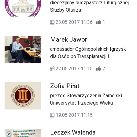
diecezjalny duszpasterz Liturgicznej
Służby Ołtarza
23.05.2017 11:36
1
Marek Jawor
ambasador Ogólnopolskich Igrzysk
dla Osób po Transplantacji i
Dializowanych
22.05.2017 11:15
2
Zofia Piłat
prezes Stowarzyszenia Zamojski
Uniwersytet Trzeciego Wieku
19.05.2017 11:15
Leszek Walenda