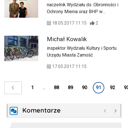
naczelnik Wydziału ds. Obronności i
Ochrony Mienia oraz BHP w
Regionalnej Dyrekcji Lasów
18.05.2017 11:15
2
Państwowych w Lublinie
Michał Kowalik
inspektor Wydziału Kultury i Sportu
Urzędu Miasta Zamość
17.05.2017 11:15
1
...
88
89
90
91
92
9
Komentarze
Poprzednie
Następ