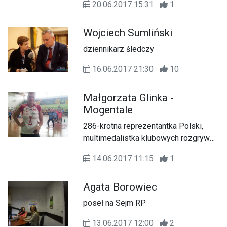
20.06.2017 15:31
1
Wojciech Sumliński
dziennikarz śledczy
16.06.2017 21:30
10
Małgorzata Glinka -
Mogentale
286-krotna reprezentantka Polski,
multimedalistka klubowych rozgrywek
w Polsce, we Włoszech, Hiszpanii
14.06.2017 11:15
1
czy Turcji, dwukrotna złota medalistka
Mistrzostw Europy w 2003 i 2005
Agata Borowiec
roku zaprasza młodzież z całego kraju
do wspólnych treningów.
poseł na Sejm RP
13.06.2017 12:00
2