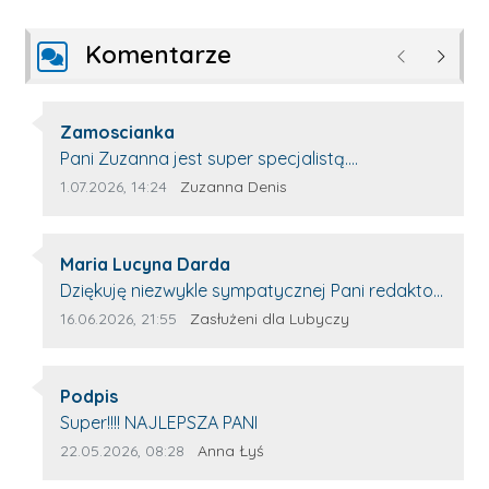
Komentarze
Poprzednie
Następ
Autor komentarza:
Zamoscianka
Treść komentarza:
Pani Zuzanna jest super specjalistą.
Korzystamy z moim pieskiem z jej pomocy i
Data dodania komentarza:
Źródło komentarza:
1.07.2026, 14:24
Zuzanna Denis
nigdy nas nie zawiodła. Zawsze życzliwa,
spokojna, cierpliwa.
Autor komentarza:
Maria Lucyna Darda
Treść komentarza:
Dziękuję niezwykle sympatycznej Pani redaktor
Annie Niderla-Kadach za profesjonalnie
Data dodania komentarza:
Źródło komentarza:
16.06.2026, 21:55
Zasłużeni dla Lubyczy
stawiane pytania i wyrozumiałość dla
wyróżnionych osób, którym trema odbierała
Autor komentarza:
głos.
Podpis
Treść komentarza:
Super!!!! NAJLEPSZA PANI
Data dodania komentarza:
Źródło komentarza:
22.05.2026, 08:28
Anna Łyś