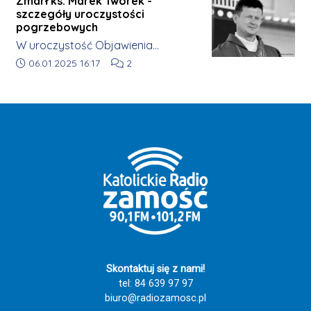
Zmarł ks. Marek Tworek -
szczegóły uroczystości
pogrzebowych
W uroczystość Objawienia
Pańskiego (06.01) w gminie Łukowa
Data dodania artykułu:
Liczba komentarzy artykułu:
06.01.2025 16:17
2
zginął tragicznie ks. Marek Tworek,
proboszcz parafii w Chmielku.
Skontaktuj się z nami!
tel: 84 639 97 97
biuro@radiozamosc.pl