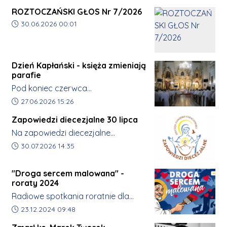
piękną pieśń i spotkajmy się za rok w
ROZTOCZAŃSKI GŁOS Nr 7/2026
Tereszpolu Szczęść Boże i Ave Maryja!!!!! 🕊️ 🤱
Data dodania artykułu:
30.06.2026 00:01
❤️‍🔥 🙏
Dzień Kapłański - księża zmieniają
parafie
Pod koniec czerwca
krasnobrodzkie sanktuarium
Data dodania artykułu:
27.06.2026 15:26
tradycyjnie gromadzi kapłanów
Zapowiedzi diecezjalne 30 lipca
diecezji zamojsko-lubaczowskiej na
Na zapowiedzi diecezjalne
Dniu Formacji Kapłańskiej.
zapraszamy w każdy czwartek o
Data dodania artykułu:
30.07.2026 14:35
Tegoroczne spotkanie odbyło się 27
14:20.
czerwca i było czasem wspólnej
modlitwy oraz refleksji nad
"Droga sercem malowana" -
roraty 2024
kapłańską posługą.
Radiowe spotkania roratnie dla
najmłodszych.
Data dodania artykułu:
23.12.2024 09:48