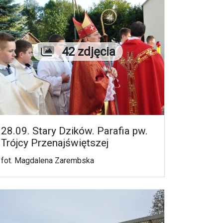
Liczba zdjęć
42 zdjęcia
28.09. Stary Dzików. Parafia pw.
Trójcy Przenajświętszej
fot. Magdalena Zarembska