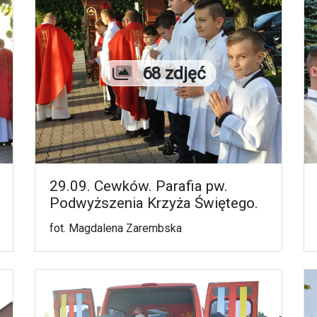
Liczba zdjęć
68 zdjęć
29.09. Cewków. Parafia pw.
Podwyższenia Krzyża Świętego.
fot. Magdalena Zarembska