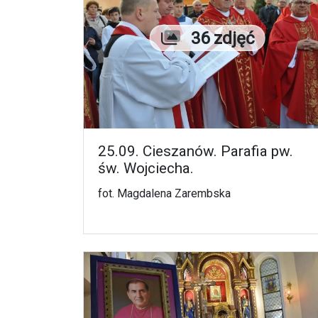
Liczba zdjęć
36 zdjęć
25.09. Cieszanów. Parafia pw.
św. Wojciecha.
fot. Magdalena Zarembska