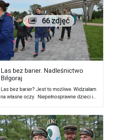
Liczba zdjęć
66 zdjęć
Las bez barier. Nadleśnictwo
Biłgoraj
Las bez barier? Jest to możliwe. Widziałam
na własne oczy. Niepełnosprawne dzieci i
młodzież dzięki Nadleśnictwu Biłgoraj
poznają las. Za nimi proces sadzenia
sadzonek i bliższy kontakt z przyrodą w
Zoomie Natury w Janowie Lubelskim.
Audycja "Leśne Radio" została