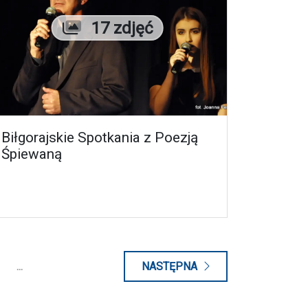
osiągnięcia i dokonania zawodowe.
Liczba zdjęć
17 zdjęć
Biłgorajskie Spotkania z Poezją
Śpiewaną
...
NASTĘPNA