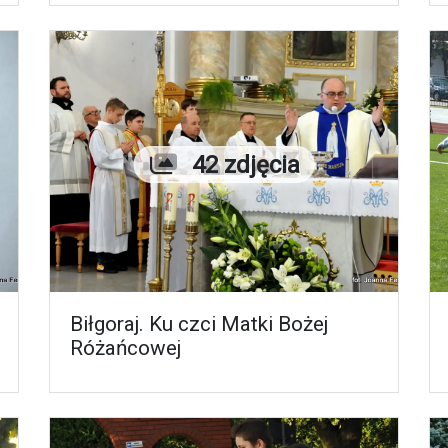
Liczba zdjęć
42 zdjęcia
Biłgoraj. Ku czci Matki Bożej
Różańcowej