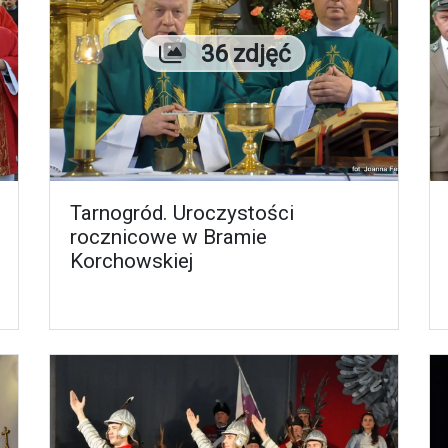
Liczba zdjęć
36 zdjęć
Tarnogród. Uroczystości
rocznicowe w Bramie
Korchowskiej