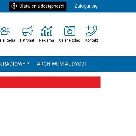
Zaloguj się
Ułatwienia dostępności
zie Radia
Patronat
Reklama
Galerie zdjęć
Kontakt
K RADIOWY
ARCHIWUM AUDYCJI
Ć
HEAVEN TOUR
 statystyki