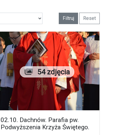
Filtruj
Reset
Liczba zdjęć
54 zdjęcia
02.10. Dachnów. Parafia pw.
Podwyższenia Krzyża Świętego.