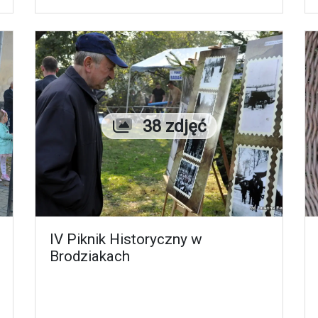
Liczba zdjęć
38 zdjęć
IV Piknik Historyczny w
Brodziakach