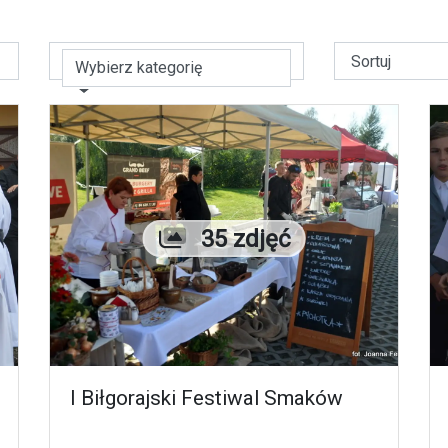
Wybierz kategorię
Liczba zdjęć
35 zdjęć
I Biłgorajski Festiwal Smaków