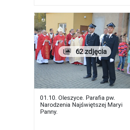
Liczba zdjęć
62 zdjęcia
01.10. Oleszyce. Parafia pw.
Narodzenia Najświętszej Maryi
Panny.