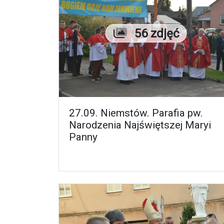
Liczba zdjęć
56 zdjęć
27.09. Niemstów. Parafia pw.
Narodzenia Najświętszej Maryi
Panny