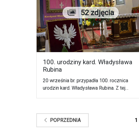
Liczba zdjęć
52 zdjęcia
100. urodziny kard. Władysława
Rubina
20 września br. przypadła 100. rocznica
urodzin kard. Władysława Rubina. Z tej
okazji w Lubaczowie, a dokładnie w
Sanktuarium Matki Bożej Łaskawej
uczczono pamięć o kardynale, który cały
oddał się służbie Bożej i Kościołowi.
1
POPRZEDNIA
Miejsce spotkania nie było przypadkowe,
ponieważ od 3 grudnia 1990 r. doczesne