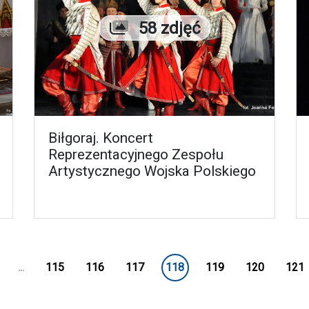
Liczba zdjęć
58 zdjęć
Biłgoraj. Koncert
Reprezentacyjnego Zespołu
Artystycznego Wojska Polskiego
...
115
116
117
118
119
120
121