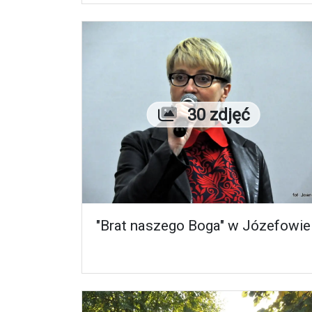
Liczba zdjęć
30 zdjęć
"Brat naszego Boga" w Józefowie