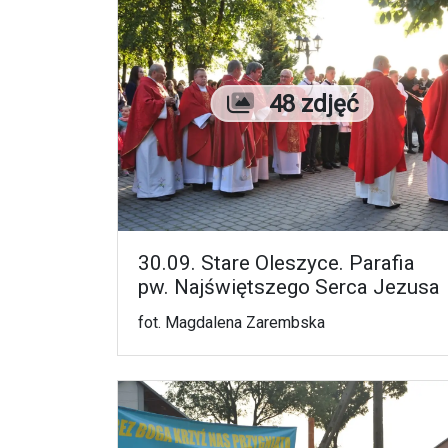
Liczba zdjęć
48 zdjęć
30.09. Stare Oleszyce. Parafia
pw. Najświętszego Serca Jezusa
fot. Magdalena Zarembska