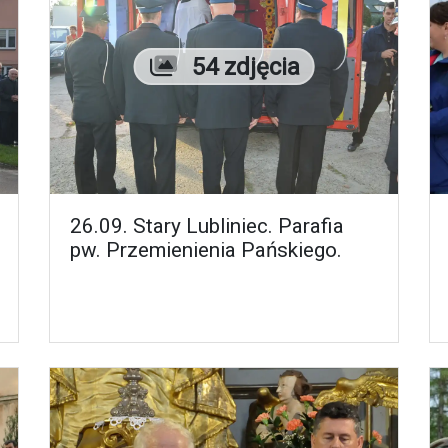
Liczba zdjęć
54 zdjęcia
26.09. Stary Lubliniec. Parafia
pw. Przemienienia Pańskiego.