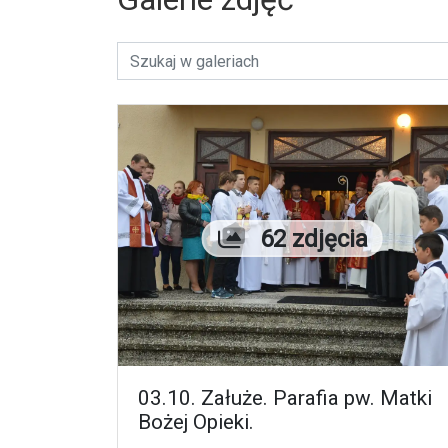
Liczba zdjęć
62 zdjęcia
03.10. Załuże. Parafia pw. Matki
Bożej Opieki.