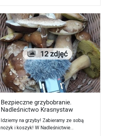
Liczba zdjęć
12 zdjęć
Bezpieczne grzybobranie.
Nadleśnictwo Krasnystaw
Idziemy na grzyby! Zabieramy ze sobą
nożyk i koszyk! W Nadleśnictwie
Krasnystaw rośnie sporo prawdziwków i