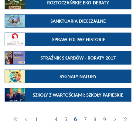
1
…
4
5
6
7
8
9