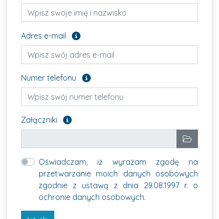
Pole opcjonalne
Adres e-mail
Pole opcjonalne
Numer telefonu
Załącz pliki, które chcesz wysłać. Pole opcjon
Załączniki
Wybrane pliki
Wybierz p
Oświadczam, iż wyrażam zgodę na
przetwarzanie moich danych osobowych
zgodnie z ustawą z dnia 29.08.1997 r. o
ochronie danych osobowych.