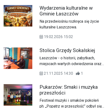
Wydarzenia kulturalne w
Gminie Łaszczów
Na przedwiośniu rozkręca się życie
kulturalne Łaszczowa.
19.02.2026 15:02
Stolica Grzędy Sokalskiej
Łaszczów - o historii, zabytkach,
miejscach wartych odwiedzenia oraz
perspektywach opowiada regionalista
21.11.2025 14:30
1
Sławomir Litkowiec, Przewodniczący
Rady Gminy Ulhówek.
Pukarzów: Smaki i muzyka
przeszłości
Festiwal muzyki i smaków pokoleń
ph. „Popatrz w przeszłość” odbył się