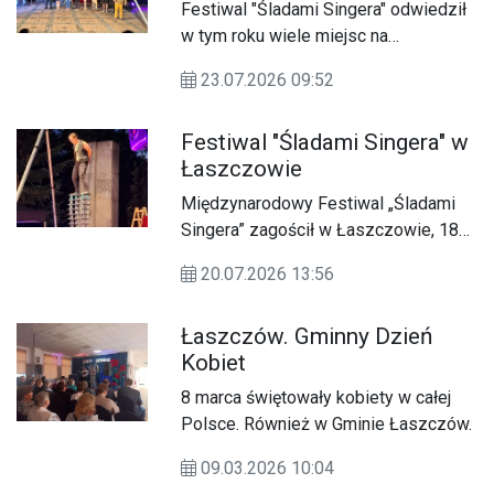
Festiwal "Śladami Singera" odwiedził
w tym roku wiele miejsc na
Zamojszczyźnie i Roztoczu. Jego
23.07.2026 09:52
trasa dobiega końca, a my
przypominamy tę niesamowitą ucztę
Festiwal "Śladami Singera" w
dla oczu i ducha, której jedna z odsłon
Łaszczowie
miała miejsce w Łaszczowie.
Międzynarodowy Festiwal „Śladami
Singera” zagościł w Łaszczowie, 18
lipca.
20.07.2026 13:56
Łaszczów. Gminny Dzień
Kobiet
8 marca świętowały kobiety w całej
Polsce. Również w Gminie Łaszczów.
09.03.2026 10:04