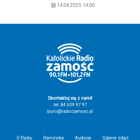
swoim literackim i plastycznym
14.04.2025 14:00
talentem biorąc udział w konkursie
"Mały Bajkopisarz". Jest on
organizowany przez Bibliotekę
Publiczną Gminy Łaszczów, GOK w
Łaszczowie oraz Burmistrza
Łaszczowa.
Skontaktuj się z nami!
tel: 84 639 97 97
biuro@radiozamosc.pl
O Radiu
Ramówka
Audycje
Galerie zdjęć