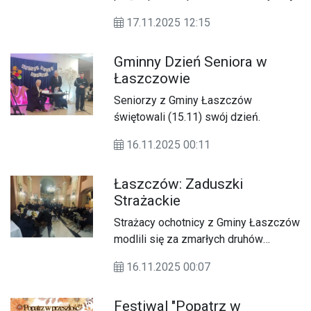
w minioną niedzielę (16.11) w
17.11.2025 12:15
świetlicy wiejskiej w Pukarzowie.
Gminny Dzień Seniora w
Łaszczowie
Seniorzy z Gminy Łaszczów
świętowali (15.11) swój dzień.
16.11.2025 00:11
Łaszczów: Zaduszki
Strażackie
Strażacy ochotnicy z Gminy Łaszczów
modlili się za zmarłych druhów
podczas Gminno-Parafialnych
16.11.2025 00:07
Zaduszek Strażackich, które odbyły
się 15 listopada.
Festiwal "Popatrz w