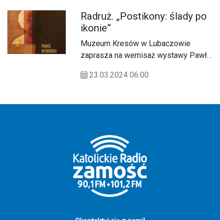
która odbędzie się w Zespole
Radruż. „Postikony: ślady po
Cerkiewnym w Radrużu w piątek, 19
ikonie”
kwietnia 2024 r.
Muzeum Kresów w Lubaczowie
zaprasza na wernisaż wystawy Pawła
Wyborskiego pt. „Postikony: ślady po
23.03.2024 06:00
ikonie”, który odbędzie się w
niedzielę 24 marca 2024 r. o godz. 17
w Zespole Cerkiewnym w Radrużu.