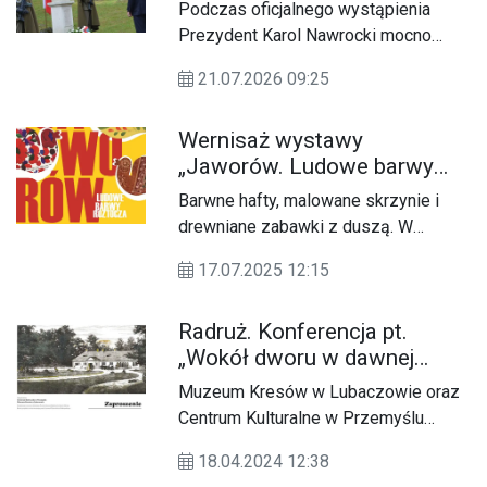
Radrużu
Podczas oficjalnego wystąpienia
Prezydent Karol Nawrocki mocno
akcentował wagę prawdy historycznej
21.07.2026 09:25
Wernisaż wystawy
„Jaworów. Ludowe barwy
Roztocza”
Barwne hafty, malowane skrzynie i
drewniane zabawki z duszą. W
Radrużu będzie można zobaczyć
17.07.2025 12:15
niezwykłe świadectwa dziedzictwa
kulturowego pogranicza polsko-
Radruż. Konferencja pt.
ukraińskiego.
„Wokół dworu w dawnej
Rzeczypospolitej”
Muzeum Kresów w Lubaczowie oraz
Centrum Kulturalne w Przemyślu
organizują konferencję pt. „Wokół
18.04.2024 12:38
dworu w dawnej Rzeczypospolitej”,