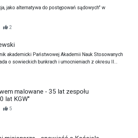
cja, jako alternatywa do postępowań sądowych" w
56
2
ewski
ownik akademicki Państwowej Akademii Nauk Stosowanych
da o sowieckich bunkrach i umocnieniach z okresu II
 publikacji pt.: "Goraje. Bastion Linii Mołotowa" (Huta
ewem malowane - 35 lat zespołu
40 lat KGW"
12
5