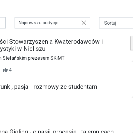
Najnowsze audycje
ności Stowarzyszenia Kwaterodawców i
ystyki w Nieliszu
m Stefańskim prezesem SKiMT
14
4
runki, pasja - rozmowy ze studentami
a Gigling - o pasji, procesie i tajemnicach