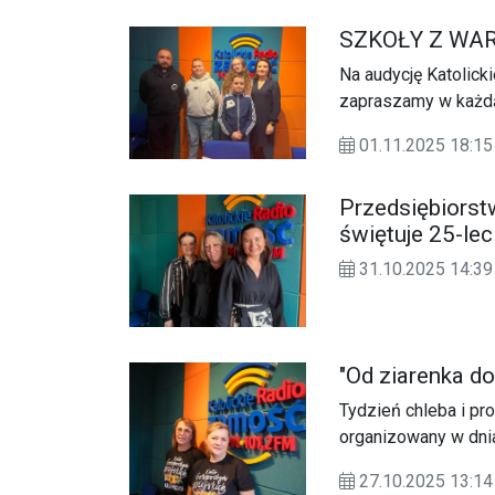
SZKOŁY Z WA
Na audycję Katolick
zapraszamy w każdą
01.11.2025 18:
Przedsiębiors
świętuje 25-lec
31.10.2025 14:39
"Od ziarenka do
Tydzień chleba i pr
organizowany w dni
Kalinowicach w Gmin
27.10.2025 13:14
podsumowanie tygod