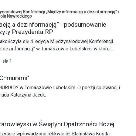
arodowej Konferencji „Między informacją a dezinformacją” i
rola Nawrockiego
acją a dezinformacją” - podsumowanie
izyty Prezydenta RP
akończyła się 4. edycja Międzynarodowej Konferencji
 a dezinformacją” w Tomaszowie Lubelskim, w której
rci, politycy i dziennikarze. Gościem honorowym
29
1
ania był Prezydent RP Karol Nawrocki.
 Chmurami"
URIADY w Tomaszowie Lubelskim. O poezji śpiewanej i
iada Katarzyna Jacuk.
Starowieyski w Świątyni Opatrzności Bożej
czyście wprowadzono relikwie bł. Stanisława Kostki