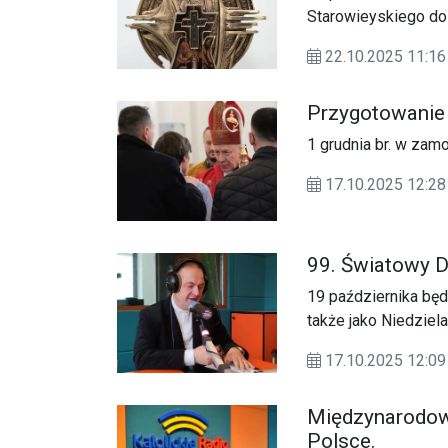
Starowieyskiego do
relacjonuje ks. Krzy
22.10.2025 11:16
proboszcz parafii p
Przygotowanie
1 grudnia br. w zam
17.10.2025 12:28
99. Światowy D
19 października bę
także jako Niedziela
17.10.2025 12:09
Międzynarodowy
Polsce.