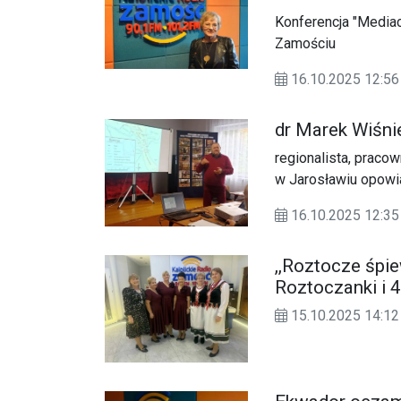
Konferencja "Media
Zamościu
16.10.2025 12:
dr Marek Wiśni
regionalista, prac
w Jarosławiu opowia
wojny światowej oraz
16.10.2025 12:35
Lubycka 2025).
,,Roztocze śpi
Roztoczanki i 
15.10.2025 14: