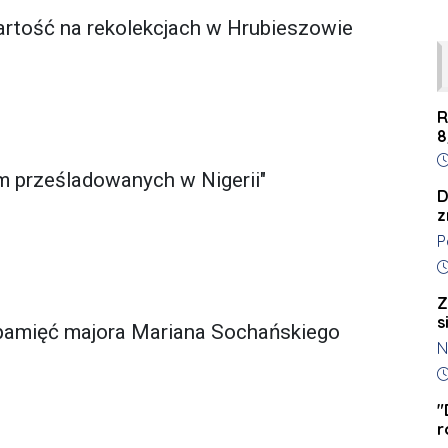
artość na rekolekcjach w Hrubieszowie
R
8
D
 prześladowanych w Nigerii"
D
z
P
k
D
t
Z
k
s
pamięć majora Mariana Sochańskiego
l
N
K
z
D
s
o
c
"
r
w