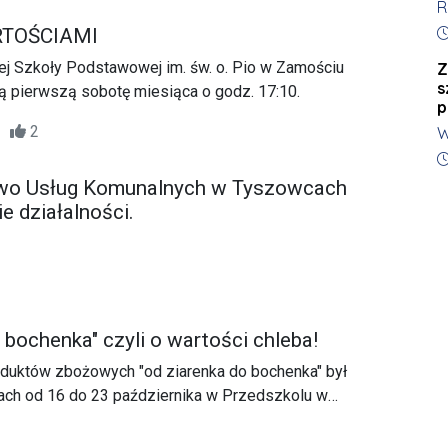
R
r
n
D
p
RTOŚCIAMI
iej Szkoły Podstawowej im. św. o. Pio w Zamościu
Z
s
 pierwszą sobotę miesiąca o godz. 17:10.
p
15
2
W
P
D
Ł
two Usług Komunalnych w Tyszowcach
M
ie działalności.
p
 bochenka" czyli o wartości chleba!
oduktów zbożowych "od ziarenka do bochenka" był
ach od 16 do 23 października w Przedszkolu w
ie Zamość. W miniony piątek (24.10) odbyło się
nia i wspólna degustacja chleba i produktów