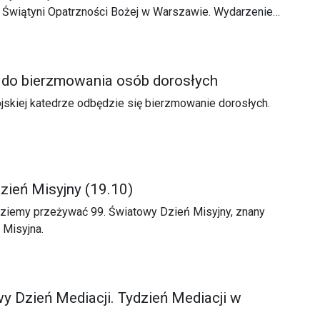
 Świątyni Opatrzności Bożej w Warszawie. Wydarzenie
sztof Świta diecezjalny asystent Akcji Katolickiej i
w. św. Apostołów Piotra i Pawła w Łaszczowie.
 do bierzmowania osób dorosłych
ojskiej katedrze odbędzie się bierzmowanie dorosłych.
zień Misyjny (19.10)
dziemy przeżywać 99. Światowy Dzień Misyjny, znany
 Misyjna.
 Dzień Mediacji. Tydzień Mediacji w