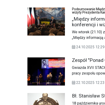
zbożowych.
Podsumowanie Międzyn
wizyty Prezydenta Ka
„Między inform
konferencji i w
We wtorek (21.10) z
„Między informacją
udział wzięli ekspe
24.10.2025 12:
tegorocznego spotk
Zespół "Ponad
Gwiazda XVII STACH
pracy zespołu opow
22.10.2025 12:23
Bł. Stanisław 
18 października uro