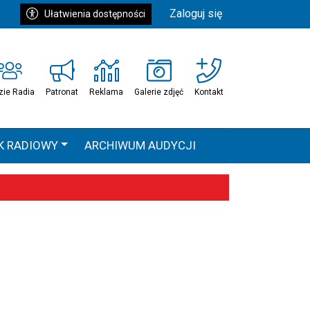
Zaloguj się
Ułatwienia dostępności
zie Radia
Patronat
Reklama
Galerie zdjęć
Kontakt
K RADIOWY
ARCHIWUM AUDYCJI
Ć
HEAVEN TOUR
 statystyki