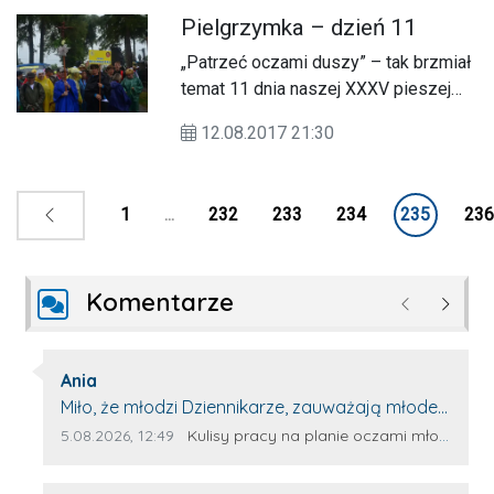
Matki Częstochowskiej.
Pielgrzymka – dzień 11
„Patrzeć oczami duszy” – tak brzmiał
temat 11 dnia naszej XXXV pieszej
pielgrzymki zamojsko-lubaczowskiej
12.08.2017 21:30
na Jasną Górę.
1
...
232
233
234
235
236
Komentarze
Poprzednie
Następ
Autor komentarza:
Ania
Treść komentarza:
Miło, że młodzi Dziennikarze, zauważają młode
talenty, które dopiero wkraczają na rynek
Data dodania komentarza:
Źródło komentarza:
5.08.2026, 12:49
Kulisy pracy na planie oczami młodego filmowca
pracy. Z niecierpliwością będę czekała na
rozwój kariery Kacpra i kolejny z nim wywiad,