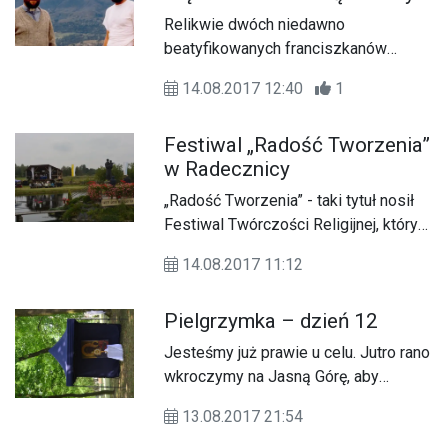
Relikwie dwóch niedawno
beatyfikowanych franciszkanów
będzie można uczcić od czwartku w
14.08.2017 12:40
1
Dąbrowicy. Chodzi o błogosławionych
ojców Zbigniewa Strzałkowskiego i
Festiwal „Radość Tworzenia”
Michała Tomaszka, którzy ponieśli
w Radecznicy
śmierć męczeńską, będąc
misjonarzami w Peru.
„Radość Tworzenia” - taki tytuł nosił
Festiwal Twórczości Religijnej, który
odbył się w niedzielę (13.08) w
14.08.2017 11:12
Radecznicy. Zainaugurowała go przed
południem msza św. w Bazylice św.
Pielgrzymka – dzień 12
Antoniego Padewskiego w
Radecznicy. Jego tematem byli
Jesteśmy już prawie u celu. Jutro rano
„Święci i błogosławieni”.
wkroczymy na Jasną Górę, aby
wszystkie intencje, które zabraliśmy
13.08.2017 21:54
na pielgrzymi szlak złożyć u stóp