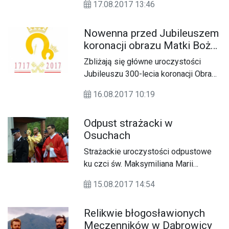
17.08.2017 13:46
podczas której następuje uroczyste
powitanie pielgrzymów jasnogórskich
Nowenna przed Jubileuszem
oraz kalwaryjskich.
koronacji obrazu Matki Bożej
Jasnogórskiej
Zbliżają się główne uroczystości
Jubileuszu 300-lecia koronacji Obrazu
Matki Bożej Częstochowskiej. Od
16.08.2017 10:19
8września 2016 poprzez różne
inicjatywy („Żywa Korona Maryi”,
Odpust strażacki w
„Selfie dla Maryi”) trwają
Osuchach
przygotowania się do tej ważnej dla
Kościoła i Polski chwili.
Strażackie uroczystości odpustowe
ku czci św. Maksymiliana Marii
Kolbego odbyły się 13 sierpnia w
15.08.2017 14:54
kościele filialnym w Osuchach,
należącym do parafii pw.
Relikwie błogosławionych
Wniebowzięcia Najświętszej Maryi
Męczenników w Dąbrowicy
Panny w Łukowej.