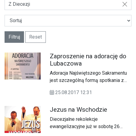
Z Diecezji
Filtruj
Reset
Zaproszenie na adorację do
Lubaczowa
Adoracja Najświętszego Sakramentu
jest szczególną formą spotkania z
Chrystusem eucharystycznym. Ojciec
25.08.2017 12:31
św. Jan Paweł II w encyklice Ecclesia
de Eucharistia, pisał " Pięknie jest
Jezus na Wschodzie
zatrzymać się z Nim i jak umiłowany
Uczeń oprzeć głowę na Jego piersi,
Diecezjalne rekolekcje
poczuć dotknięcie nieskończoną
ewangelizacyjne już w sobotę 26
miłością Jego Serca…"
sierpnia na stadionie OSiR w