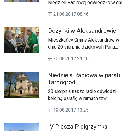
Niedzieli Radiowej odwiedziło w dniu
20 sierpnia parafię pw. Przemienienia
21.08.2017 08:46
Pańskiego w Tarnogrodzie.
Dożynki w Aleksandrowie
Mieszkańcy Gminy Aleksandrów w
dniu 20 sierpnia dziękowali Panu
Bogu za tegoroczne plony.
20.08.2017 21:10
Niedziela Radiowa w parafii
Tarnogród
20 sierpnia nasze radio odwiedzi
kolejną parafię w ramach tzw.
Niedzieli Radiowej.
19.08.2017 13:25
IV Piesza Pielgrzymka