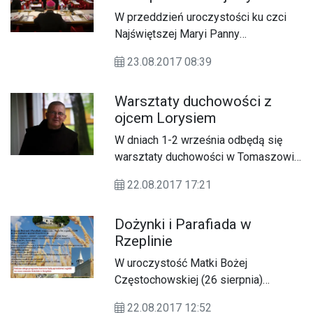
W przeddzień uroczystości ku czci
Najświętszej Maryi Panny
Częstochowskiej na Jasnej Górze
23.08.2017 08:39
spotka się Rada Biskupów
Diecezjalnych.
Warsztaty duchowości z
ojcem Lorysiem
W dniach 1-2 września odbędą się
warsztaty duchowości w Tomaszowie
Lubelskim
22.08.2017 17:21
Dożynki i Parafiada w
Rzeplinie
W uroczystość Matki Bożej
Częstochowskiej (26 sierpnia)
odbędą się dożynki w Rzeplinie
22.08.2017 12:52