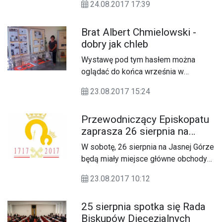
24.08.2017 17:39
Zamościu.
Brat Albert Chmielowski -
dobry jak chleb
Wystawę pod tym hasłem można
oglądać do końca września w
Książnicy Zamojskiej.
23.08.2017 15:24
Przewodniczący Episkopatu
zaprasza 26 sierpnia na
Jasną Górę
W sobotę, 26 sierpnia na Jasnej Górze
będą miały miejsce główne obchody
Jubileuszu 300. rocznicy koronacji
23.08.2017 10:12
Obrazu Matki Bożej Częstochowskiej.
25 sierpnia spotka się Rada
Biskupów Diecezjalnych