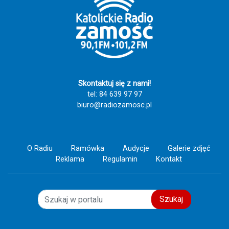
świadectwo wiary, nadziei i miłości do drugiego
człowieka. Szczęść Boże! 🙏💙
Skontaktuj się z nami!
tel: 84 639 97 97
biuro@radiozamosc.pl
O Radiu
Ramówka
Audycje
Galerie zdjęć
Reklama
Regulamin
Kontakt
Szukaj