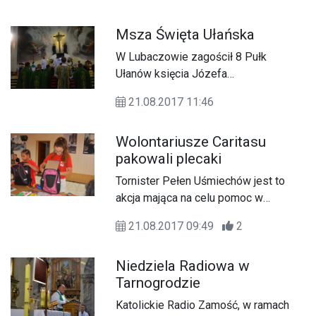
połączone z parafiadą, z których
dochód będzie przeznaczony na
Msza Święta Ułańska
remont wieży kościelnej.
W Lubaczowie zagościł 8 Pułk
Ułanów księcia Józefa
Poniatowskiego z Niepołomic. Z tej
21.08.2017 11:46
okazji w niedzielę w konkatedrze
odbyła się uroczysta msza św.,
Wolontariusze Caritasu
nazwana mszą św. ułańską.
pakowali plecaki
Tornister Pełen Uśmiechów jest to
akcja mająca na celu pomoc w
skompletowaniu wyprawki szkolnej
21.08.2017 09:49
2
dla dzieci z ubogich rodzin. Włączył
się w nią Caritas Diecezji Zamojsko-
Niedziela Radiowa w
Lubaczowskiej.
Tarnogrodzie
Katolickie Radio Zamość, w ramach