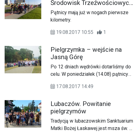
Środowisk Trzeźwościowych
z Zamościa do Krasnobrodu
Pątnicy mają już w nogach pierwsze
kilometry.
19.08.2017 10:55
1
Pielgrzymka – wejście na
Jasną Górę
Po 12 dniach wędrówki dotarliśmy do
celu. W poniedziałek (14.08) pątnicy
zamojsko-lubaczowscy spojrzeli w
17.08.2017 14:49
oczy Najświętszej Panienki,
zawierzając jej wszystkie swoje
Lubaczów. Powitanie
intencje.
pielgrzymów
Tradycją w lubaczowskim Sanktuarium
Matki Bożej Łaskawej jest msza św. w
Uroczystość Wniebowzięcia NMP,