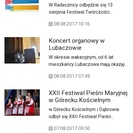
W Radecznicy odbędzie się 13
sierpnia Festiwal Twórczości
Religijnej „Radość Tworzenia”, którego
08.08.2017 10:16
tematem przewodnim będą Święci i
Błogosławieni. Msza św. inaugurująca
Koncert organowy w
festiwal rozpocznie się o godz. 10.00
Lubaczowie
w Bazylice Objawień św. Antoniego
Padewskiego w Radecznicy.
W okresie wakacyjnym, od 6 lat
mieszkańcy Lubaczowa mają okazję
wysłuchać wspaniałych recitali
08.08.2017 07:49
organowych w ramach
Międzynarodowych Letnich
XXII Festiwal Pieśni Maryjnej
Koncertów Organowych.
w Górecku Kościelnym
w Górecku Kościelnym i Dąbrowie
odbył się XXII Festiwal Pieśni
Maryjnej, podczas którego wystąpił
07.08.2017 09:50
gościnnie Reprezentacyjny Zespół