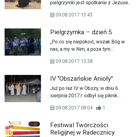
Sanktuarium Matki Bożej w
pielgrzymki jest spotkanie z Jezusem
Krasnobrodzie.
w Eucharystii. Właśnie z Chrystusem
09.08.2017 13:43
chcemy rozpoczynać każdy dzień, i
wraz z nim kroczyć w stronę Jasnej
Pielgrzymka – dzień 5
Góry.
„Po co się niepokoić, wszak Bóg w
nas, a my w Nim, a poza tym
wszystko mało znaczące” – mówił
09.08.2017 13:38
św. Brat Albert. Myśli tegoż świętego
towarzyszą nam każdego dnia
IV "Obszańskie Anioły"
pielgrzymki.
Już po raz IV w Obszy, w dniu 6
sierpnia 2017 r. odbył się piknik
parafialny pn. ‘Obszańskie Anioły’.
09.08.2017 08:04
1
Festiwal Twórczości
Religijnej w Radecznicy