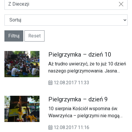
Z Diecezji
Filtruj
Reset
Pielgrzymka – dzień 10
Aż trudno uwierzyć, że to już 10 dzień
naszego pielgrzymowania. Jasna
Góra już tuż tuż.
12.08.2017 11:33
Pielgrzymka – dzień 9
10 sierpnia Kościół wspomina św.
Wawrzyńca – pielgrzymi nie mogą
być inni. We wspólnocie
12.08.2017 11:16
pielgrzymkowej jest to również dzień