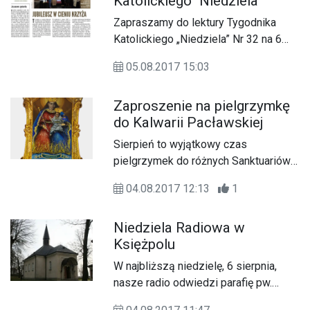
Katolickiego "Niedziela"
Zapraszamy do lektury Tygodnika
Katolickiego „Niedziela” Nr 32 na 6
sierpnia 2017 roku.
05.08.2017 15:03
Zaproszenie na pielgrzymkę
do Kalwarii Pacławskiej
Sierpień to wyjątkowy czas
pielgrzymek do różnych Sanktuariów
Maryjnych. Choć najliczniejsze
04.08.2017 12:13
1
pielgrzymki na uroczystości ku czci
Matki Bożej Wniebowziętej docierają
Niedziela Radiowa w
do Jasnej Góry, to także w Kalwarii
Księżpolu
Pacławskiej koło Przemyśla nie
brakuje pątników.
W najbliższą niedzielę, 6 sierpnia,
nasze radio odwiedzi parafię pw.
Podwyższenia Krzyża Świętego w