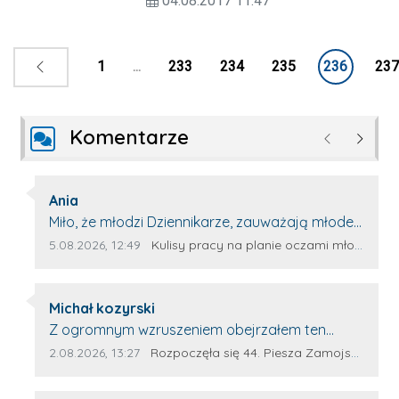
04.08.2017 11:47
Księżpolu.
1
...
233
234
235
236
237
Komentarze
Poprzednie
Następ
Autor komentarza:
Ania
Treść komentarza:
Miło, że młodzi Dziennikarze, zauważają młode
talenty, które dopiero wkraczają na rynek
Data dodania komentarza:
Źródło komentarza:
5.08.2026, 12:49
Kulisy pracy na planie oczami młodego filmowca
pracy. Z niecierpliwością będę czekała na
rozwój kariery Kacpra i kolejny z nim wywiad,
Autor komentarza:
który przeprowadzi Pan Artur.
Michał kozyrski
Treść komentarza:
Z ogromnym wzruszeniem obejrzałem ten
materiał. ❤️ Jestem naprawdę dumny z Ewy
Data dodania komentarza:
Źródło komentarza:
2.08.2026, 13:27
Rozpoczęła się 44. Piesza Zamojsko-Lubaczowska Pielgrzymka na Jasną Górę!
Selwy, że zdecydowała się podzielić swoim
świadectwem. To wymaga odwagi, pokory i