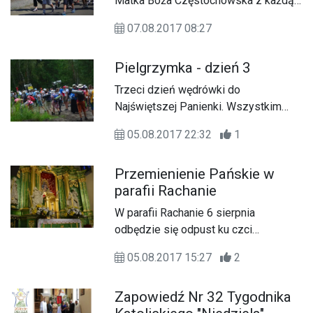
Matka Boża Częstochowska z każdą
chwilą coraz bliżej.
07.08.2017 08:27
Pielgrzymka - dzień 3
Trzeci dzień wędrówki do
Najświętszej Panienki. Wszystkim
przyświeca jeden cel – wizerunek
05.08.2017 22:32
1
Matki Bożej Częstochowskiej.
Przemienienie Pańskie w
parafii Rachanie
W parafii Rachanie 6 sierpnia
odbędzie się odpust ku czci
Przemienienia Pańskiego.
05.08.2017 15:27
2
Zapowiedź Nr 32 Tygodnika