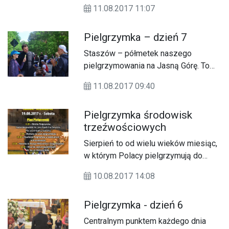
11.08.2017 11:07
Pielgrzymka – dzień 7
Staszów – półmetek naszego
pielgrzymowania na Jasną Górę. To
tutaj o godzinie 20 każdego roku
11.08.2017 09:40
odbywa się szczególny apel
pielgrzymkowy. Dlaczego
Pielgrzymka środowisk
szczególny? Bo po połowie mało kto
trzeźwościowych
chce zawracać. Jest to czas
dziękczynienia za to, że Pan Bóg dał
Sierpień to od wielu wieków miesiąc,
siły na przejście już tylu kilometrów, a
w którym Polacy pielgrzymują do
zarazem prośba o kolejne łaski.
sanktuariów maryjnych. To także
10.08.2017 14:08
miesiąc trzeźwości. To dlatego już po
raz czwarty w sierpniu wyrusza
Pielgrzymka - dzień 6
Piesza Zamojska Pielgrzymka
Środowisk Trzeźwościowych do
Centralnym punktem każdego dnia