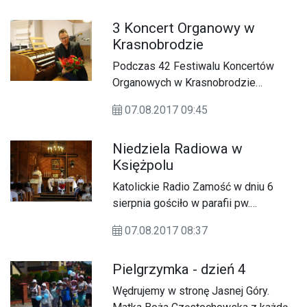
Artystyczny Wojska Polskiego oraz
3 Koncert Organowy w
zespół Łzy
Krasnobrodzie
Podczas 42 Festiwalu Koncertów
Organowych w Krasnobrodzie
wystąpił Bartosz Patryk Rzyman
07.08.2017 09:45
Niedziela Radiowa w
Księżpolu
Katolickie Radio Zamość w dniu 6
sierpnia gościło w parafii pw.
Podwyższenia Krzyża Świętego w
07.08.2017 08:37
Księżpolu w ramach Niedzieli
Radiowej.
Pielgrzymka - dzień 4
Wędrujemy w stronę Jasnej Góry.