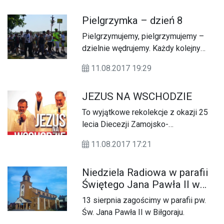
wdzięczności wszystkim klerykom,
Pielgrzymka – dzień 8
diakonom oraz siostrom zakonnym.
Pielgrzymujemy, pielgrzymujemy –
dzielnie wędrujemy. Każdy kolejny
dzień ucieka coraz szybciej, z
11.08.2017 19:29
każdym dniem Pani Jasnogórska
coraz bliżej.
JEZUS NA WSCHODZIE
To wyjątkowe rekolekcje z okazji 25
lecia Diecezji Zamojsko-
Lubaczowskiej.
11.08.2017 17:21
Niedziela Radiowa w parafii
Świętego Jana Pawła II w
Biłgoraju
13 sierpnia zagościmy w parafii pw.
Św. Jana Pawła II w Biłgoraju.