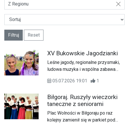
Z Regionu
Filtruj
Reset
XV Bukowskie Jagodzianki
Leśne jagody, regionalne przysmaki,
ludowa muzyka i wspólna zabawa
ponownie przyciągnęły mieszkańców
05.07.2026 19:01
1
oraz gości do Bukowej. W niedzielę, 5
lipca, odbyła się jubileuszowa, XV
Biłgoraj. Ruszyły wieczorki
edycja „Bukowskich Jagodzianek” –
taneczne z seniorami
wydarzenia, które od lat promuje
bogactwo Puszczy Solskiej, lokalne
Plac Wolności w Biłgoraju po raz
tradycje oraz integruje społeczność
kolejny zamienił się w parkiet pod
gminy Biłgoraj. Na uczestników
gołym niebem. W sobotni wieczór (4