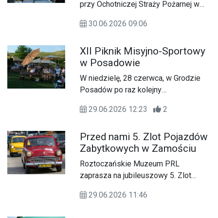
oddać hołd ofiarom niemieckiej
przy Ochotniczej Straży Pożarnej w
pacyfikacji i wysiedleń, które na
Wielączy odbył się festyn kulinarny
zawsze odcisnęły piętno na historii
30.06.2026 09:06
„Pierogowy Zawrót Głowy”. W
miejscowości.
programie znalazły się m.in. konkurs
XII Piknik Misyjno-Sportowy
lepienia pierogów, stoiska z
w Posadowie
regionalnymi produktami oraz
występy artystyczne.
W niedzielę, 28 czerwca, w Grodzie
Posadów po raz kolejny
zorganizowano Piknik Misyjno-
29.06.2026 12:23
2
Sportowy pod hasłem „Z myślą o
misjonarzach”.
Przed nami 5. Zlot Pojazdów
Zabytkowych w Zamościu
Roztoczańskie Muzeum PRL
zaprasza na jubileuszowy 5. Zlot
Pojazdów Zabytkowych w Zamościu,
29.06.2026 11:46
który od lat gromadzi miłośników
klasycznej motoryzacji, mieszkańców