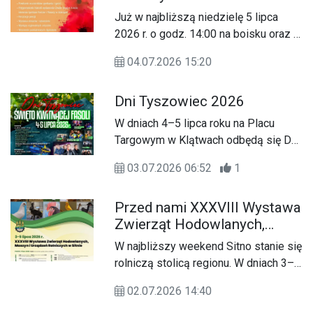
Naukowa pt. „Ordynacja Zamojska
Już w najbliższą niedzielę 5 lipca
oraz dobra biłgorajskie wobec
2026 r. o godz. 14:00 na boisku oraz w
przemian społecznych i
świetlicy wiejskiej w Dzierażni (gmina
gospodarczych XVII–XIX wieku”,
04.07.2026 15:20
Krynice), odbędzie się XXII Spotkanie
która zgromadziła naukowców,
Poetów i Malarzy.
regionalistów i miłośników lokalnej
Dni Tyszowiec 2026
historii.
W dniach 4–5 lipca roku na Placu
Targowym w Klątwach odbędą się Dni
Tyszowiec połączone ze Świętem
03.07.2026 06:52
1
Kwitnącej Fasoli. Organizatorzy
przygotowali bogaty program, w
Przed nami XXXVIII Wystawa
którym nie zabraknie koncertów,
Zwierząt Hodowlanych,
występów artystycznych, kabaretu
Maszyn i Urządzeń
oraz atrakcji dla całych rodzin.
W najbliższy weekend Sitno stanie się
Rolniczych w Sitnie
rolniczą stolicą regionu. W dniach 3–5
lipca odbędzie się tam XXXVIII
02.07.2026 14:40
Wystawa Zwierząt Hodowlanych,