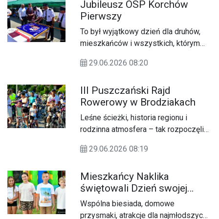
Jubileusz OSP Korchów
regionu i turystów. Wydarzenie
Pierwszy
odbędzie się w niedzielę (05.07).
Tego dnia ulice Hetmańskiego Grodu
To był wyjątkowy dzień dla druhów,
wypełnią się dźwiękiem klasycznych
mieszkańców i wszystkich, którym
silników.
bliska jest strażacka służba. W
29.06.2026 08:20
niedzielę, 28 czerwca, Ochotnicza
Straż Pożarna w Korchowie
III Puszczański Rajd
Pierwszym świętowała jubileusz 100-
Rowerowy w Brodziakach
lecia istnienia. Uroczystości
połączone z nadaniem jednostce
Leśne ścieżki, historia regionu i
nowego sztandaru zgromadziły
rodzinna atmosfera – tak rozpoczęli
strażaków, samorządowców,
wakacje uczestnicy III
przedstawicieli Państwowej Straży
29.06.2026 08:19
Puszczańskiego Rajdu Rowerowego,
Pożarnej oraz licznych mieszkańców,
który w niedzielę, 28 czerwca, odbył
którzy wspólnie oddali hołd
Mieszkańcy Naklika
się w Brodziakach. Wydarzenie
pokoleniom druhów budujących
świętowali Dzień swojej
zorganizowane przez Koło Gospodyń
historię jednostki.
miejscowości
Wiejskich „Brodziaczanki” oraz
Wspólna biesiada, domowe
Ochotniczą Straż Pożarną w
przysmaki, atrakcje dla najmłodszych i