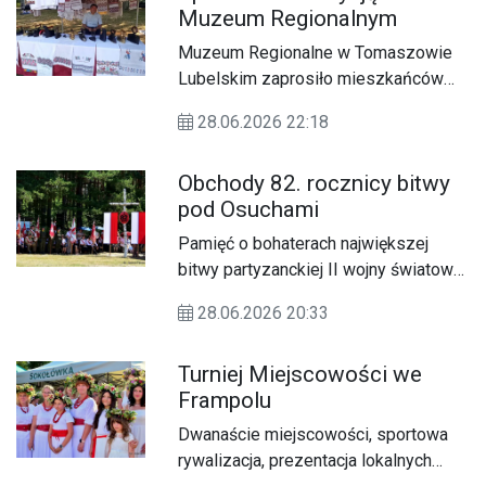
Muzeum Regionalnym
najtragiczniejszych wydarzeń w
historii regionu, kiedy w czasie II
Muzeum Regionalne w Tomaszowie
wojny światowej tysiące
Lubelskim zaprosiło mieszkańców
mieszkańców zostało wypędzonych
powiatu na Jarmark – spotkanie z
ze swoich domów, wywiezionych do
28.06.2026 22:18
tradycją.
obozów i na roboty przymusowe.
Obchody 82. rocznicy bitwy
pod Osuchami
Pamięć o bohaterach największej
bitwy partyzanckiej II wojny światowej
na ziemiach polskich ponownie
28.06.2026 20:33
zgromadziła mieszkańców regionu,
kombatantów, rodziny żołnierzy oraz
Turniej Miejscowości we
przedstawicieli władz i wojska. W
Frampolu
niedzielę, 28 czerwca, w Osuchach
odbyły się uroczyste obchody 82.
Dwanaście miejscowości, sportowa
rocznicy bitwy pod Osuchami –
rywalizacja, prezentacja lokalnych
jednego z najważniejszych wydarzeń