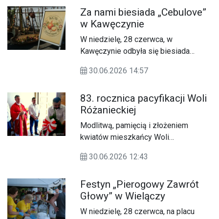
Maszyn i Urządzeń Rolniczych –
Za nami biesiada „Cebulove”
jedno z największych i najbardziej
w Kawęczynie
rozpoznawalnych wydarzeń
branżowych w regionie.
W niedzielę, 28 czerwca, w
Kawęczynie odbyła się biesiada
regionalna pod nazwą „Cebulove”.
30.06.2026 14:57
Wydarzenie zostało zorganizowane
przez miejscowe Koło Gospodyń
83. rocznica pacyfikacji Woli
Wiejskich przy wsparciu Powiatu
Różanieckiej
Zamojskiego.
Modlitwą, pamięcią i złożeniem
kwiatów mieszkańcy Woli
Różanieckiej uczcili 83. rocznicę
30.06.2026 12:43
tragicznych wydarzeń z czerwca
1943 roku. W poniedziałek, 29
Festyn „Pierogowy Zawrót
czerwca, lokalna społeczność,
Głowy” w Wielączy
przedstawiciele samorządu oraz
zaproszeni goście spotkali się, by
W niedzielę, 28 czerwca, na placu