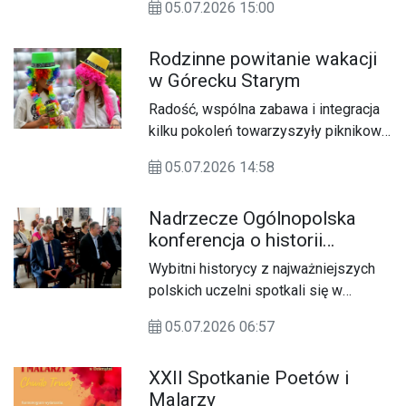
czekały występy artystyczne,
05.07.2026 15:00
lipca) zainaugurowano czwarty sezon
konkursy kulinarne, stoiska z
tanecznych spotkań organizowanych
regionalnymi przysmakami oraz
Rodzinne powitanie wakacji
przez Uniwersytet Trzeciego Wieku w
koncerty, które zakończyły się
w Górecku Starym
Biłgoraju. Wydarzenie przyciągnęło
taneczną zabawą pod gwiazdami.
licznych mieszkańców, którzy
Radość, wspólna zabawa i integracja
wspólnie rozpoczęli wakacyjny cykl
kilku pokoleń towarzyszyły piknikowi
integracyjnych potańcówek.
rodzinnemu, który odbył się 4 lipca na
05.07.2026 14:58
polanie w Górecku Starym.
Wydarzenie, zorganizowane przez
Nadrzecze Ogólnopolska
Koło Gospodyń Wiejskich, było okazją
konferencja o historii
do symbolicznego rozpoczęcia
Ordynacji Zamojskiej
wakacji, ale także wspólnego
Wybitni historycy z najważniejszych
świętowania Dnia Matki, Dnia Ojca i
polskich uczelni spotkali się w
Dnia Dziecka.
Nadrzeczu koło Biłgoraja, by wspólnie
05.07.2026 06:57
odkrywać nieznane karty historii
Ordynacji Zamojskiej i dóbr
XXII Spotkanie Poetów i
biłgorajskich. W piątek, 3 lipca, odbyła
Malarzy
się Ogólnopolska Konferencja