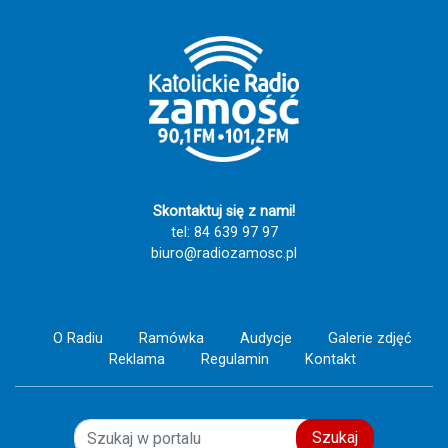
nam, że największą siłą Kościoła nie są budynki
ani liczby, ale ludzie, którzy swoim życiem dają
świadectwo wiary, nadziei i miłości do drugiego
człowieka. Szczęść Boże! 🙏💙
Skontaktuj się z nami!
tel: 84 639 97 97
biuro@radiozamosc.pl
O Radiu
Ramówka
Audycje
Galerie zdjęć
Reklama
Regulamin
Kontakt
Szukaj