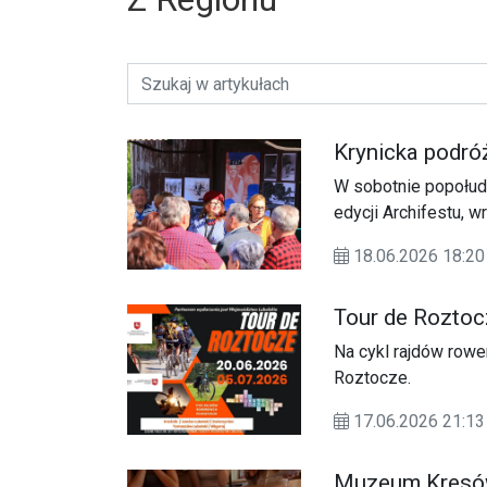
Krynicka podró
W sobotnie popołudn
edycji Archifestu, 
wydarzenie odbyło 
18.06.2026 18:20
Kryniczanki” i było
Chłopska” w Krynica
Tour de Roztoc
codzienne życie lok
Na cykl rajdów row
Roztocze.
17.06.2026 21:
Muzeum Kresów 