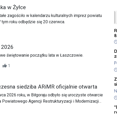
ka w Żyłce
tałe zagościło w kalendarzu kulturalnych imprez powiatu
tym roku odbędzie się 20 czerwca.
R
8
D
 2026
D
owe świętowanie początku lata w Łaszczowie.
z
P
16
1
k
D
t
Z
k
s
czesna siedziba ARiMR oficjalnie otwarta
l
N
K
ca 2026 roku, w Biłgoraju odbyło się uroczyste otwarcie
z
D
s
a Powiatowego Agencji Restrukturyzacji i Modernizacji
o
c
"
 dwudziestu latach funkcjonowania przy ul.
r
w
iększa agencja płatnicza w Europie przeniosła swoją