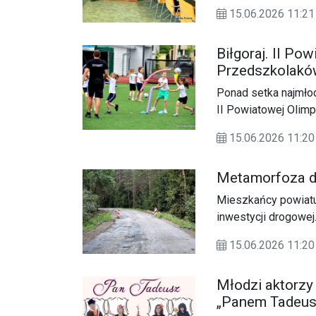
działam, tu decyduj
15.06.2026 11:21
naturalnego, lasów 
Biłgoraj. II P
Przedszkolak
Ponad setka najmłod
II Powiatowej Olim
się 10 czerwca i zg
15.06.2026 11:20
szkoły podstawowe z
Metamorfoza d
Mieszkańcy powiatu
inwestycji drogowej
powiatowej nr 2921L
15.06.2026 11:20
przekraczającej 5 
podróżowania oraz 
Młodzi aktorzy
„Panem Tadeu