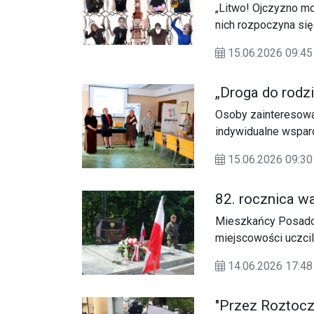
„Litwo! Ojczyzno mo
nich rozpoczyna się
literatury. Młodzi a
15.06.2026 09:45
(Zamojskie Studio T
Tadeuszem” Adama M
„Droga do rodzi
poza szkolną ławką
Osoby zainteresowa
indywidualne wsparc
Starostwie Powiato
15.06.2026 09:30
projektu „Droga do 
realizowanego prze
82. rocznica w
Społecznej w Lublin
Mieszkańcy Posadowa
miejscowości uczci
Żulicami.
14.06.2026 17:48
"Przez Roztocz