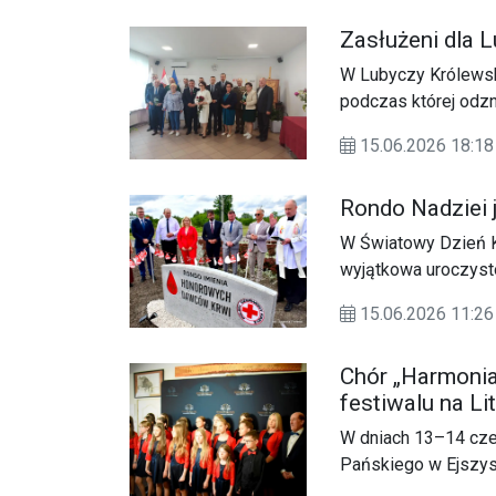
działalność do nowo
Zasłużeni dla 
W Lubyczy Królewski
podczas której odz
15.06.2026 18:
Rondo Nadziei j
W Światowy Dzień Kr
wyjątkowa uroczyst
rondu przy wiadukci
15.06.2026 11:26
akcją poboru krwi,
środowiska krwioda
Chór „Harmonia
działaczy powstało 
festiwalu na Li
dawców, ale także z
darem – krwią.
W dniach 13–14 cze
Pańskiego w Ejszys
Muzyki Chóralnej „O