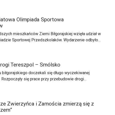
ę!”. Spotkanie poświęcone było ochronie środowiska
oraz odpowiedzialnemu korzystaniu z terenów zielonych.
owiatowa Olimpiada Sportowa
ów
szych mieszkańców Ziemi Biłgorajskiej wzięła udział w
piadzie Sportowej Przedszkolaków. Wydarzenie odbyło
romadziło 11 drużyn reprezentujących przedszkola oraz
 terenu powiatu biłgorajskiego.
rogi Tereszpol – Smólsko
 biłgorajskiego doczekali się długo wyczekiwanej
. Rozpoczęły się prace przy przebudowie drogi
 na odcinku Tereszpol – Smólsko. Inwestycja o wartości
milionów złotych ma znacząco poprawić komfort
bezpieczeństwo wszystkich uczestników ruchu.
 ze Zwierzyńca i Zamościa zmierzą się z
szem”