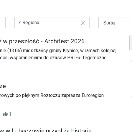
Z Regionu
ż w przeszłość - Archifest 2026
ie (13.06) mieszkańcy gminy Krynice, w ramach kolejnej
wrócili wspomnieniami do czasów PRL-u. Tegoroczne
się pn. „Kolejka po wspomnienia… Od WuDeTu do
 poświęcone historii Gminnej Spółdzielni „Samopomoc
ch, wokół której w latach 1949 - 1990 toczyło się
ze
alnej społeczności.
erowych po pięknym Roztoczu zaprasza Euroregion
13
1
w Lubaczowie przybliża historię