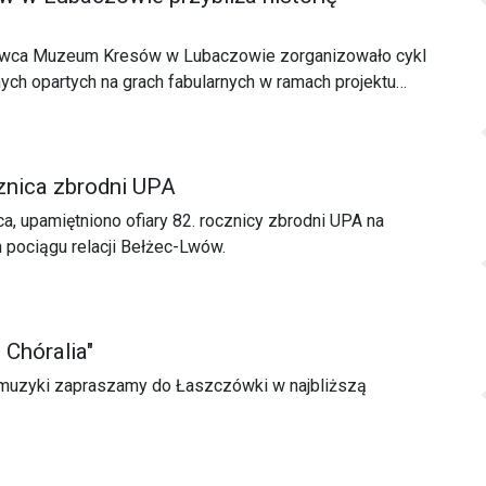
rwca Muzeum Kresów w Lubaczowie zorganizowało cykl
ch opartych na grach fabularnych w ramach projektu
nicze – gry fabularne na motywach powieści Sergiusza
kt dofinansowano ze środków Ministerstwa Kultury i
owego.
cznica zbrodni UPA
a, upamiętniono ofiary 82. rocznicy zbrodni UPA na
 pociągu relacji Bełżec-Lwów.
 Chóralia"
 muzyki zapraszamy do Łaszczówki w najbliższą