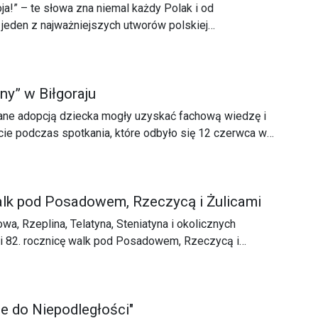
ja!” – te słowa zna niemal każdy Polak i od
 jeden z najważniejszych utworów polskiej
ktorzy ze Zwierzyńca (grupa "Kolulu") i Zamościa
eatralne) postanowili zmierzyć się z „Panem
ickiewicza i udowodnić, że może on wybrzmieć także
ny” w Biłgoraju
.
ne adopcją dziecka mogły uzyskać fachową wiedzę i
ie podczas spotkania, które odbyło się 12 czerwca w
wym w Biłgoraju. Wydarzenie zorganizowano w ramach
rodziny. Od kandydata do rodzica adopcyjnego”,
z Ośrodek Adopcyjny Regionalnego Ośrodka Polityki
alk pod Posadowem, Rzeczycą i Żulicami
ie.
, Rzeplina, Telatyna, Steniatyna i okolicznych
li 82. rocznicę walk pod Posadowem, Rzeczycą i
e do Niepodległości"