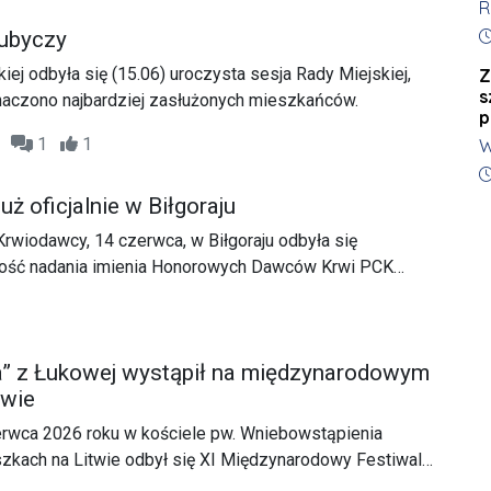
R
r
czesnego obiektu przy ul. Partyzantów.
n
D
p
Lubyczy
ej odbyła się (15.06) uroczysta sesja Rady Miejskiej,
Z
s
naczono najbardziej zasłużonych mieszkańców.
p
18
1
1
W
P
D
Ł
uż oficjalnie w Biłgoraju
M
wiodawcy, 14 czerwca, w Biłgoraju odbyła się
p
ość nadania imienia Honorowych Dawców Krwi PCK
e na drodze w kierunku Lublina. Wydarzenie połączono z
 wręczeniem odznaczeń oraz spotkaniem integracyjnym
wców. Po ponad dwunastu latach starań lokalnych
” z Łukowej wystąpił na międzynarodowym
miejsce, które ma nie tylko upamiętniać honorowych
twie
achęcać kolejne osoby do dzielenia się najcenniejszym
rwca 2026 roku w kościele pw. Wniebowstąpienia
zkach na Litwie odbył się XI Międzynarodowy Festiwal
 Złotą Wstęgę Solczy”. W wydarzeniu uczestniczyło 19