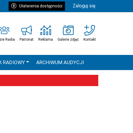
Zaloguj się
Ułatwienia dostępności
zie Radia
Patronat
Reklama
Galerie zdjęć
Kontakt
K RADIOWY
ARCHIWUM AUDYCJI
Ć
HEAVEN TOUR
 statystyki