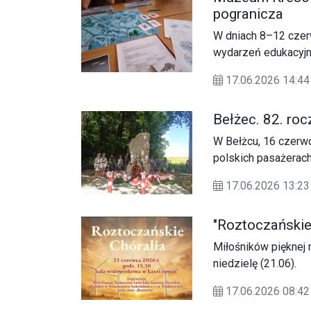
pogranicza
W dniach 8–12 cze
wydarzeń edukacyjny
„Fascynujące PoGRA
17.06.2026 14:44
Piaseckiego”. Proje
Dziedzictwa Narod
Bełżec. 82. ro
W Bełżcu, 16 czerwc
polskich pasażerach
17.06.2026 13:23
"Roztoczańskie
Miłośników pięknej
niedzielę (21.06).
17.06.2026 08:42