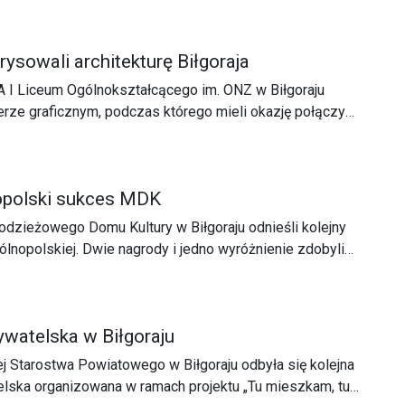
lski, wśród których znalazł się również Chór „Harmonia”
nnym Ośrodku Kultury w Łukowej.
rysowali architekturę Biłgoraja
 A I Liceum Ogólnokształcącego im. ONZ w Biłgoraju
nerze graficznym, podczas którego mieli okazję połączyć
cą w terenie. Zadaniem młodych grafików było
rzedstawiających elementy architektury miasta.
nopolski sukces MDK
zieżowego Domu Kultury w Biłgoraju odnieśli kolejny
ólnopolskiej. Dwie nagrody i jedno wyróżnienie zdobyli
opolskiego Konkursu Plastycznego „Piękna Nasza
go motywem przewodnim były polska kultura, tradycje,
oraz bogactwo rodzimej przyrody.
watelska w Biłgoraju
ej Starostwa Powiatowego w Biłgoraju odbyła się kolejna
lska organizowana w ramach projektu „Tu mieszkam, tu