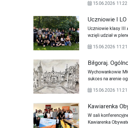
15.06.2026 11:22
chórów z Litwy i Po
działający przy Gmi
Uczniowie I LO 
Uczniowie klasy III
wzięli udział w ple
naukę z twórczą pra
15.06.2026 11:21
wykonanie szkiców p
Biłgoraj. Ogól
Wychowankowie Młod
sukces na arenie og
podczas XIII Ogóln
15.06.2026 11:21
Polska Cała”, które
piękno krajobrazów 
Kawiarenka Oby
W sali konferencyjn
Kawiarenka Obywate