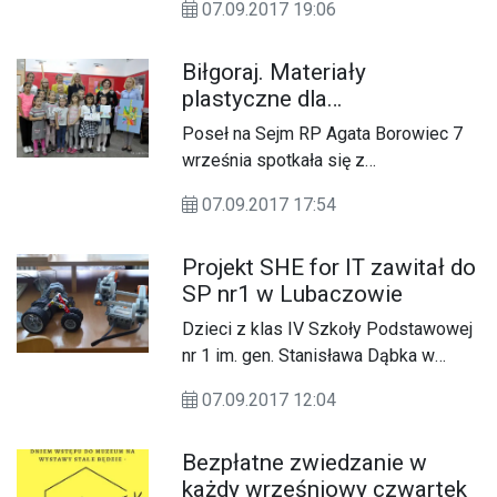
07.09.2017 19:06
Biłgoraj. Materiały
plastyczne dla
wychowanków MDK
Poseł na Sejm RP Agata Borowiec 7
września spotkała się z
wychowankami Młodzieżowego
07.09.2017 17:54
Domu Kultury w Biłgoraju.
Projekt SHE for IT zawitał do
SP nr1 w Lubaczowie
Dzieci z klas IV Szkoły Podstawowej
nr 1 im. gen. Stanisława Dąbka w
Lubaczowie uczą się m.in.
07.09.2017 12:04
programowania i budowania robotów
w ramach kampanii SHE for IT.
Bezpłatne zwiedzanie w
każdy wrześniowy czwartek