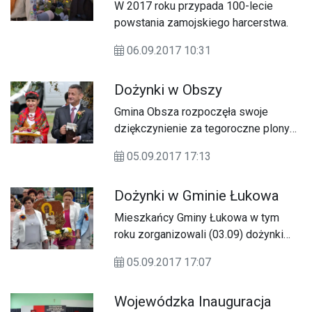
W 2017 roku przypada 100-lecie
powstania zamojskiego harcerstwa.
06.09.2017 10:31
Dożynki w Obszy
Gmina Obsza rozpoczęła swoje
dziękczynienie za tegoroczne plony
(03.09) od Eucharystii sprawowanej w
05.09.2017 17:13
kościele parafialnym pw.
Wniebowzięcia NMP w Obszy.
Dożynki w Gminie Łukowa
Mieszkańcy Gminy Łukowa w tym
roku zorganizowali (03.09) dożynki
gminno-parafialne w Chmielku.
05.09.2017 17:07
Wojewódzka Inauguracja