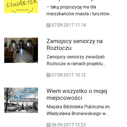
– taką propozycję ma dla
mieszkańców miasta i turystów
Muzeum Fortyfikacji i Broni Arsenał.
07.09.2017 11:14
Zamojscy seniorzy na
Roztoczu
Zamojscy seniorzy zwiedzali
Roztocze w ramach projektu
„Zamojscy seniorzy na Roztoczu”.
07.09.2017 10:12
Wiem wszystko o mojej
miejscowości
Miejska Biblioteka Publiczna im.
Władysława Broniewskiego w
Lubaczowie już po raz XX organizuje
06.09.2017 13:23