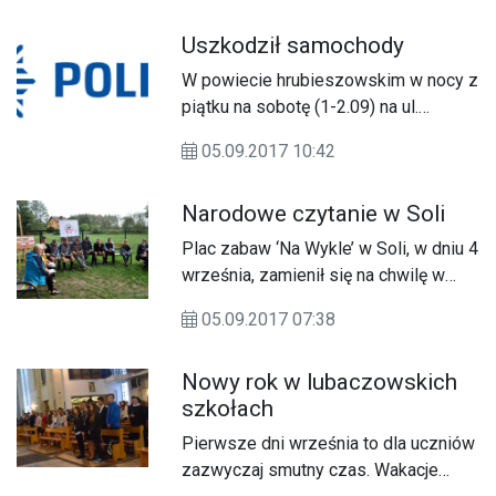
Uszkodził samochody
W powiecie hrubieszowskim w nocy z
piątku na sobotę (1-2.09) na ul.
Nadstawnej w Biłgoraju 60 – letni
05.09.2017 10:42
mieszkaniec Biłgoraja jechał cała
szerokością jezdni, uszkadzając po
Narodowe czytanie w Soli
drodze 5 samochodów.
Plac zabaw ‘Na Wykle’ w Soli, w dniu 4
września, zamienił się na chwilę w
bronowicką chatę.
05.09.2017 07:38
Nowy rok w lubaczowskich
szkołach
Pierwsze dni września to dla uczniów
zazwyczaj smutny czas. Wakacje