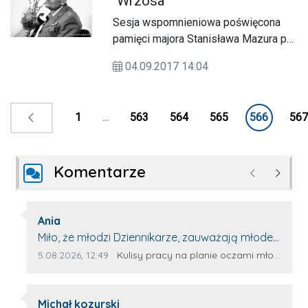
"Wrzosa"
Sesja wspomnieniowa poświęcona
pamięci majora Stanisława Mazura ps.
‘Wrzos’ została zorganizowana 3
04.09.2017 14:04
września w sali konferencyjnej Urzędu
Miasta w Biłgoraju.
1
...
563
564
565
566
567
Komentarze
Poprzednie
Następ
Autor komentarza:
Ania
Treść komentarza:
Miło, że młodzi Dziennikarze, zauważają młode
talenty, które dopiero wkraczają na rynek
Data dodania komentarza:
Źródło komentarza:
5.08.2026, 12:49
Kulisy pracy na planie oczami młodego filmowca
pracy. Z niecierpliwością będę czekała na
rozwój kariery Kacpra i kolejny z nim wywiad,
Autor komentarza:
który przeprowadzi Pan Artur.
Michał kozyrski