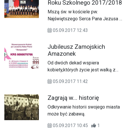
Roku Szkolnego 2017/2018
Mszą św. w kościele pw.
Najświętszego Serca Pana Jezusa w
Tomaszowie Lubelskim
05.09.2017 12:43
zainaugurowano wczoraj (4.09) w
województwie lubelskim nowy rok
Jubileusz Zamojskich
szkolny 2017/18. Uroczystości
Amazonek
odbyły się w Szkole Podstawowej nr
2 im. Marszałka Józefa Piłsudskiego
Od dwóch dekad wspiera
w Tomaszowie Lubelskim.
kobiety,których życie jest walką z
chorobą nowotworową.
05.09.2017 11:42
Zagrają w... historię
Odkrywanie historii swojego miasta
może być zabawą.
05.09.2017 10:45
1