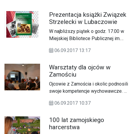
konkurs „Wiem wszystko o mojej
miejscowości”.
Prezentacja książki Związek
Strzelecki w Lubaczowie
W najbliższy piątek o godz. 17.00 w
Miejskiej Bibliotece Publicznej im.
Władysława Broniewskiego w
06.09.2017 13:17
Lubaczowie odbędzie się promocja
książki „Związek Strzelecki w
Warsztaty dla ojców w
Lubaczowie”..
Zamościu
Ojcowie z Zamościa i okolic podnosili
swoje kompetencje wychowawcze. W
miniony weekend (1-2.09) odbyły się
06.09.2017 10:37
dla nich warsztaty prowadzone przez
instruktorów inicjatywy Tato.net.
100 lat zamojskiego
Odbyły się pod hasłem „Tato –
harcerstwa
Odkrywca Talentów”.