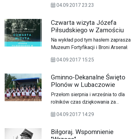
niestety się skończyły i czas zabierać
04.09.2017 23:23
się do nauki.
Czwarta wizyta Józefa
Piłsudskiego w Zamościu
Na wykład pod tym hasłem zaprasza
Muzeum Fortyfikacji i Broni Arsenał.
04.09.2017 15:25
Gminno-Dekanalne Święto
Plonów w Lubaczowie
Przełom sierpnia i września to dla
rolników czas dziękowania za
zebrane plony. W niedzielę (03.09.)
04.09.2017 14:29
świętowali rolnicy z Gminy Lubaczów.
Biłgoraj. Wspomnienie