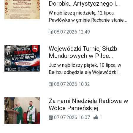
Dorobku Artystycznego i
ramach projektu „Z drogi”.
Kulinarnego Kół Gospodyń
W najbliższą niedzielę, 12 lipca,
Wiejskich
Pawłówka w gminie Rachanie stanie
się powiatową stolicą tradycji, kultury
08.07.2026 12:49
ludowej i lokalnych smaków. Odbędzie
się tam XVI Powiatowy Przegląd
Wojewódzki Turniej Służb
Dorobku Artystycznego i Kulinarnego
Mundurowych w Piłce
Kół Gospodyń Wiejskich.
Nożnej w Bełżcu
Już w najbliższy piątek, 10 lipca, w
Bełżcu odbędzie się Wojewódzki
Turniej Służb Mundurowych w Piłce
08.07.2026 10:32
Nożnej im. Leona Zygarlickiego –
pilota Dywizjonu 303.
Za nami Niedziela Radiowa w
Wólce Panieńskiej
07.07.2026 16:07
1