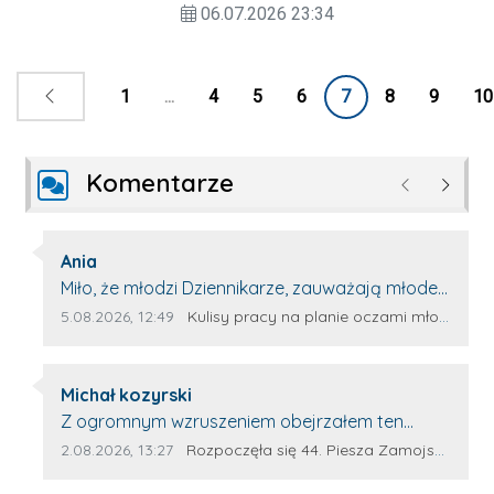
06.07.2026 23:34
400,00 zł na modernizację zaplecza
szatniowo-sanitarnego przy hali
sportowej w SP w Ulhówku.
1
...
4
5
6
7
8
9
10
Komentarze
Poprzednie
Następ
Autor komentarza:
Ania
Treść komentarza:
Miło, że młodzi Dziennikarze, zauważają młode
talenty, które dopiero wkraczają na rynek
Data dodania komentarza:
Źródło komentarza:
5.08.2026, 12:49
Kulisy pracy na planie oczami młodego filmowca
pracy. Z niecierpliwością będę czekała na
rozwój kariery Kacpra i kolejny z nim wywiad,
Autor komentarza:
który przeprowadzi Pan Artur.
Michał kozyrski
Treść komentarza:
Z ogromnym wzruszeniem obejrzałem ten
materiał. ❤️ Jestem naprawdę dumny z Ewy
Data dodania komentarza:
Źródło komentarza:
2.08.2026, 13:27
Rozpoczęła się 44. Piesza Zamojsko-Lubaczowska Pielgrzymka na Jasną Górę!
Selwy, że zdecydowała się podzielić swoim