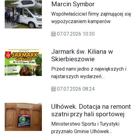
Marcin Symbor
Współwłaściciel firmy zajmującej się
wypożyczaniem kamperów
07.07.2026 10:30
Jarmark św. Kiliana w
Skierbieszowie
Przed nami jedno z największych i
najstarszych wydarzeń
folklorystycznych w województwie
07.07.2026 08:24
lubelskim – Jarmark św. Kiliana, który
ma ponadstuletnią tradycję. W tym
Ulhówek. Dotacja na remont
roku odbędzie się w dniach 10–12
szatni przy hali sportowej
lipca.
Ministerstwo Sportu i Turystyki
przyznało Gminie Ulhówek
dofinansowanie w wysokości 197