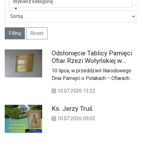
Wybierz kategorię
Filtruj
Reset
Odsłonięcie Tablicy Pamięci
Ofiar Rzezi Wołyńskiej w
zamojskiej filii Urzędu
10 lipca, w przeddzień Narodowego
Marszałkowskiego
Dnia Pamięci o Polakach – Ofiarach
Ludobójstwa dokonanego przez OUN
10.07.2026 13:22
i UPA na ziemiach wschodnich II
Rzeczypospolitej Polskiej, w Filii
Ks. Jerzy Truś
Urzędu Marszałkowskiego
Województwa Lubelskiego w
10.07.2026 09:02
Zamościu odsłonięto Tablicę Pamięci
Ofiar Rzezi Wołyńskiej.