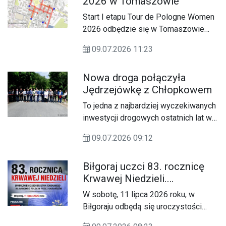
2026 w Tomaszowie
Start I etapu Tour de Pologne Women
2026 odbędzie się w Tomaszowie
Lubelskim 24 lipca.
09.07.2026 11:23
Nowa droga połączyła
Jędrzejówkę z Chłopkowem
To jedna z najbardziej wyczekiwanych
inwestycji drogowych ostatnich lat w
tej części powiatu biłgorajskiego. W
09.07.2026 09:12
środę, 8 lipca, oficjalnie oddano do
użytku przebudowaną drogę
Biłgoraj uczci 83. rocznicę
powiatową nr 2909L na odcinku
Krwawej Niedzieli.
Jędrzejówka – Chłopków. Licząca
Zaproszenie na uroczystości
blisko 3,8 kilometra trasa połączyła
W sobotę, 11 lipca 2026 roku, w
gminy Goraj i Frampol, poprawiając
Biłgoraju odbędą się uroczystości
bezpieczeństwo, komfort
upamiętniające 83. rocznicę Rzezi