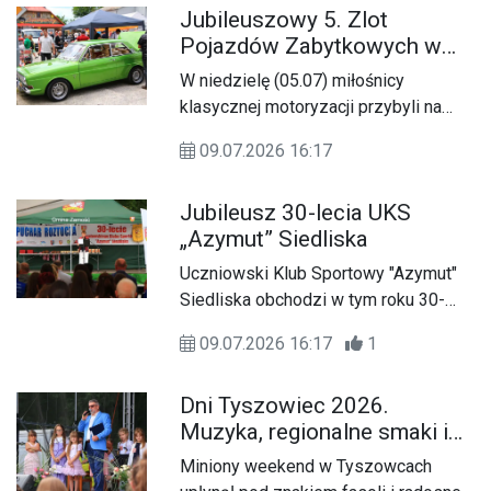
Jubileuszowy 5. Zlot
Pojazdów Zabytkowych w
Zamościu
W niedzielę (05.07) miłośnicy
klasycznej motoryzacji przybyli na
jubileuszowy 5. Zlot Pojazdów
09.07.2026 16:17
Zabytkowych. Wydarzenie rozpoczęło
się przy Roztoczańskim Muzeum
Jubileusz 30-lecia UKS
PRL w Zamościu i zgromadziło
„Azymut” Siedliska
właścicieli zabytkowych samochodów
i motocykli oraz licznych
Uczniowski Klub Sportowy "Azymut"
mieszkańców i turystów, którzy mogli
Siedliska obchodzi w tym roku 30-
z bliska podziwiać motoryzacyjne
lecie swojej działalności.
perełki sprzed lat.
09.07.2026 16:17
1
Jubileuszowe spotkanie odbyło się
w sobotę (04.07) przy Centrum
Dni Tyszowiec 2026.
Geoturystycznym w Lipsku Polesiu i
Muzyka, regionalne smaki i
zgromadziło zawodników, trenerów,
Święto Kwitnącej Fasoli
działaczy oraz gości z
Miniony weekend w Tyszowcach
zaprzyjaźnionych klubów.