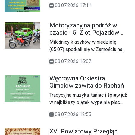
Nabrożu
08.07.2026 17:11
Motoryzacyjna podróż w
czasie - 5. Zlot Pojazdów
Zabytkowych
Miłośnicy klasyków w niedzielę
(05.07) spotkali się w Zamościu na
jubileuszowym 5. Zlocie Pojazdów
08.07.2026 15:07
Zabytkowych.
Wędrowna Orkiestra
Gimplów zawita do Rachań
Tradycyjna muzyka, taniec i śpiew już
w najbliższy piątek wypełnią plac
przy Gminnym Ośrodku Kultury w
08.07.2026 12:55
Rachaniach. 10 lipca mieszkańcy
regionu będą mieli wyjątkową okazję
XVI Powiatowy Przegląd
do spotkania z kulturą tradycyjną w