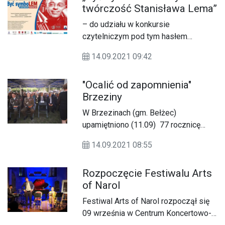
twórczość Stanisława Lema”
– do udziału w konkursie
czytelniczym pod tym hasłem
zaprasza młodzież szkół średnich i
14.09.2021 09:42
dorosłych Książnica Zamojska im. S.
K. Zamoyskiego w Zamościu.
"Ocalić od zapomnienia"
Brzeziny
W Brzezinach (gm. Bełżec)
upamiętniono (11.09) 77 rocznicę
obrony Brzezin.
14.09.2021 08:55
Rozpoczęcie Festiwalu Arts
of Narol
Festiwal Arts of Narol rozpoczął się
09 września w Centrum Koncertowo-