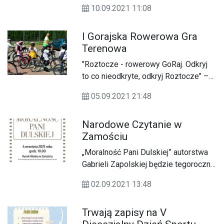
Wystawienniczym w Narolu.
10.09.2021 11:08
I Gorajska Rowerowa Gra
Terenowa
"Roztocze - rowerowy GoRaj. Odkryj
to co nieodkryte, odkryj Roztocze" –
pod tym hasłem odbyła się (05.09) I
05.09.2021 21:48
Gorajska Rowerowa Gra Terenowa.
Kilkudziesięciu rowerzystów
Narodowe Czytanie w
wyruszyło z miejsca zbiórki przy
Zamościu
Zespole Szkół w Goraju.
„Moralność Pani Dulskiej” autorstwa
Gabrieli Zapolskiej będzie tegoroczną
lekturą podczas Narodowego
02.09.2021 13:48
Czytania.
Trwają zapisy na V