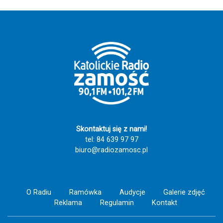
proboszcz parafii w Chmielku.
również Katolickiemu Radiu Zamość za
pokazanie takich historii. To one przypominają
nam, że największą siłą Kościoła nie są budynki
ani liczby, ale ludzie, którzy swoim życiem dają
świadectwo wiary, nadziei i miłości do drugiego
człowieka. Szczęść Boże! 🙏💙
Skontaktuj się z nami!
tel: 84 639 97 97
biuro@radiozamosc.pl
O Radiu
Ramówka
Audycje
Galerie zdjęć
Reklama
Regulamin
Kontakt