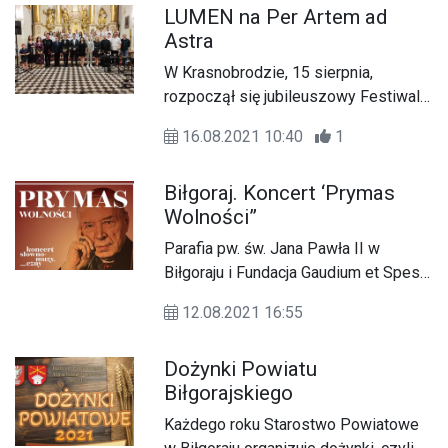
LUMEN na Per Artem ad
szczególne będzie to, które
Astra
zaplanowane jest na 22 sierpnia w
Sitnie.
W Krasnobrodzie, 15 sierpnia,
rozpoczął się jubileuszowy Festiwal
Muzyki Organowej i Kameralnej "Per
16.08.2021 10:40
1
Artem Ad Astra" - przez sztukę do
gwiazd.
Biłgoraj. Koncert ‘Prymas
Wolności”
Parafia pw. św. Jana Pawła II w
Biłgoraju i Fundacja Gaudium et Spes
zapraszają na koncert słowno –
12.08.2021 16:55
muzyczny z okazji beatyfikacji
Prymasa Tysiąclecia kardynała
Dożynki Powiatu
Stefana Wyszyńskiego pt. „Prymas
Biłgorajskiego
Wolności”. Wydarzenie odbędzie się
14 sierpnia br. o godzinie 19.00 w
Każdego roku Starostwo Powiatowe
kościele św. Jana Pawła II w Biłgoraju.