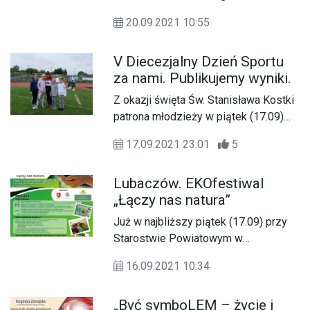
Lubaczowie odbył się EKOfestiwal
20.09.2021 10:55
„Łączy nas natura”.
V Diecezjalny Dzień Sportu
za nami. Publikujemy wyniki.
Z okazji święta Św. Stanisława Kostki
patrona młodzieży w piątek (17.09)
zorganizowano Pielgrzymkę
17.09.2021 23:01
5
Liturgicznej Służby Ołtarza do Katedry
Zamojskiej oraz V Diecezjalny Dzień
Lubaczów. EKOfestiwal
Sportu.
„Łączy nas natura”
Już w najbliższy piątek (17.09) przy
Starostwie Powiatowym w
Lubaczowie odbędzie się kolejny
16.09.2021 10:34
EKOfestiwal.
„Być symboLEM – życie i