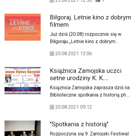
23.08.2021 12:50
1
odbyły się 22 sierpnia w Sitnie były
jednak wyjątkowo uroczyste.
Biłgoraj. Letnie kino z dobrym
Wydarzenie objęte zostało
filmem
Patronatem Narodowym Prezydenta
Rzeczypospolitej Polskiej Andrzeja
Już dziś (20.08) rozpocznie się w
Dudy.
Biłgoraju „Letnie kino z dobrym
filmem”. Wydarzenie potrwa do
20.08.2021 13:06
niedzieli, 22 sierpnia i tradycyjnie
będą to projekcje filmowe w plenerze
Książnica Zamojska uczci
na leżakach.
setne urodziny K. K.
Baczyńskiego
Książnica Zamojska zaprasza dziś na
Biblioteczne spotkania z historią ph.
„Zawsze Stylowy Baczyński”.
20.08.2021 09:12
Wydarzenie, które odbędzie się na
Rynku Wodnym w Zamościu, ruszy o
"Spotkania z historią"
godzinie 16.00.
Rozpoczyna się 9. Zamojski Festiwal