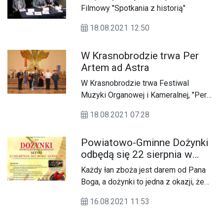
Filmowy "Spotkania z historią"
18.08.2021 12:50
W Krasnobrodzie trwa Per
Artem ad Astra
W Krasnobrodzie trwa Festiwal
Muzyki Organowej i Kameralnej, "Per
Artem ad Astra" - przez sztukę do
18.08.2021 07:28
gwiazd.
Powiatowo-Gminne Dożynki
odbędą się 22 sierpnia w
Sitnie
Każdy łan zboża jest darem od Pana
Boga, a dożynki to jedna z okazji, żeby
Mu za to podziękować. Swoje święto
16.08.2021 11:53
plonów organizuje zapewne każda
gmina, ale na Zamojszczyźnie