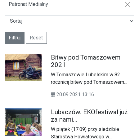
Patronat Medialny
Filtruj
Reset
Bitwy pod Tomaszowem
2021
W Tomaszowie Lubelskim w 82.
rocznicę bitew pod Tomaszowem
Lubelskim po raz XIII odbyła się
20.09.2021 13:16
rekonstrukcja tych bitew.
Lubaczów. EKOfestiwal już
za nami...
W piątek (17.09) przy siedzibie
Starostwa Powiatowego w