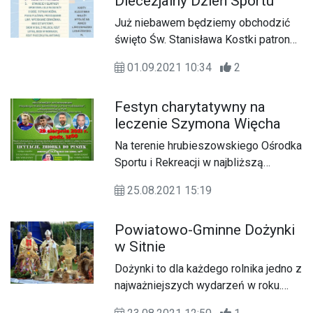
Diecezjalny Dzień Sportu
Już niebawem będziemy obchodzić
święto Św. Stanisława Kostki patrona
młodzieży. Z tej okazji w piątek
01.09.2021 10:34
2
(17.09) odbędzie się Pielgrzymka
Młodzieży do Katedry Zamojskiej
Festyn charytatywny na
oraz V Diecezjalny Dzień Sportu.
leczenie Szymona Więcha
Na terenie hrubieszowskiego Ośrodka
Sportu i Rekreacji w najbliższą
niedzielę (29.08) odbędzie się festyn
25.08.2021 15:19
charytatywny na leczenie i
rehabilitację Szymona Więcha,
Powiatowo-Gminne Dożynki
mieszkańca Hrubieszowa. Szymon
w Sitnie
pasjonował się piłką nożną, dlatego
we wcześniejszych latach grał w
Dożynki to dla każdego rolnika jedno z
barwach MKS Unia Hrubieszów.
najważniejszych wydarzeń w roku.
Powiatowo-Gminne Dożynki, które