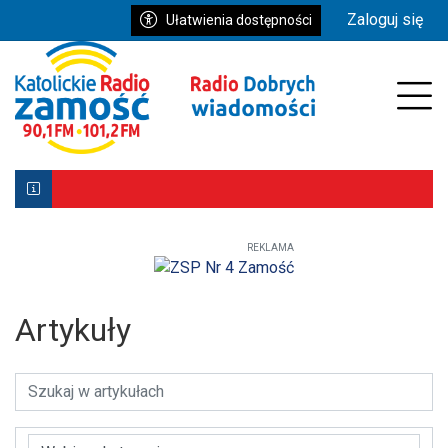
Przejdź do głównych treści
Przejdź do wyszukiwarki
Przejdź do głównego menu
Zaloguj się
Ułatwienia dostępności
Prz
REKLAMA
Biłgoraj z Patronką. Wyjątkowe uroczystości już 9–10 ma
Powstała aplikacja mobilna Diecezji Zamojsko-Lubaczows
Mniej wiernych w kościołach, ale większe zaangażowanie re
Artykuły