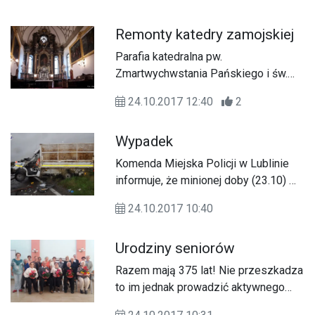
niepełnosprawnych”. Odbędzie się
ono 27 października o godz. 11.00 w
Remonty katedry zamojskiej
Galerii EKSLIBRIS Książnicy
Zamojskiej przy ul. Kamiennej 20.
Parafia katedralna pw.
Zmartwychwstania Pańskiego i św.
Tomasza Apostoła w Zamościu
24.10.2017 12:40
2
realizuje remont dwóch budynków w
zespole zabytkowym: Infułatki i
Wypadek
Wikarówki.
Komenda Miejska Policji w Lublinie
informuje, że minionej doby (23.10) w
naszym województwie doszło do 10
24.10.2017 10:40
wypadków i 88 kolizji, w wyniku
których 14 osób zostało rannych.
Urodziny seniorów
Ponadto zatrzymano 9 nietrzeźwych
kierowców.
Razem mają 375 lat! Nie przeszkadza
to im jednak prowadzić aktywnego
życia. W Dziennym Domu Pobytu