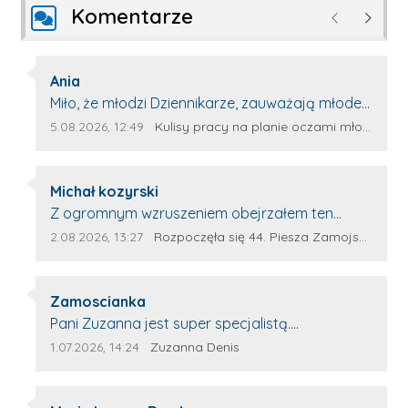
Komentarze
Poprzednie
Następ
Autor komentarza:
Ania
Treść komentarza:
Miło, że młodzi Dziennikarze, zauważają młode
talenty, które dopiero wkraczają na rynek
Data dodania komentarza:
Źródło komentarza:
5.08.2026, 12:49
Kulisy pracy na planie oczami młodego filmowca
pracy. Z niecierpliwością będę czekała na
rozwój kariery Kacpra i kolejny z nim wywiad,
Autor komentarza:
który przeprowadzi Pan Artur.
Michał kozyrski
Treść komentarza:
Z ogromnym wzruszeniem obejrzałem ten
materiał. ❤️ Jestem naprawdę dumny z Ewy
Data dodania komentarza:
Źródło komentarza:
2.08.2026, 13:27
Rozpoczęła się 44. Piesza Zamojsko-Lubaczowska Pielgrzymka na Jasną Górę!
Selwy, że zdecydowała się podzielić swoim
świadectwem. To wymaga odwagi, pokory i
Autor komentarza:
wielkiego serca. Takie osoby pokazują, że
Zamoscianka
Treść komentarza:
pielgrzymka nie jest tylko przejściem kilkuset
Pani Zuzanna jest super specjalistą.
kilometrów. To przede wszystkim droga wiary,
Korzystamy z moim pieskiem z jej pomocy i
Data dodania komentarza:
Źródło komentarza:
1.07.2026, 14:24
Zuzanna Denis
zaufania Bogu, wzajemnej pomocy i budowania
nigdy nas nie zawiodła. Zawsze życzliwa,
wspólnoty. W dzisiejszym świecie coraz częściej
spokojna, cierpliwa.