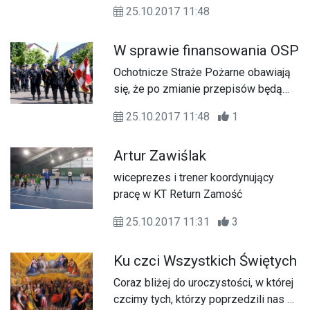
Jadwigi 8 powstała hala do tenisa
25.10.2017 11:48
ziemnego, dzięki czemu warunki do
gry w tenisa znacząco się poprawiły i
W sprawie finansowania OSP
wzrosło zainteresowanie tą
dyscypliną sportu.
Ochotnicze Straże Pożarne obawiają
się, że po zmianie przepisów będą
mieć mniej pieniędzy na szkolenia i
25.10.2017 11:48
1
młodzieżowe drużyny pożarnicze.
Artur Zawiślak
wiceprezes i trener koordynujący
pracę w KT Return Zamość
25.10.2017 11:31
3
Ku czci Wszystkich Świętych
Coraz bliżej do uroczystości, w której
czcimy tych, którzy poprzedzili nas w