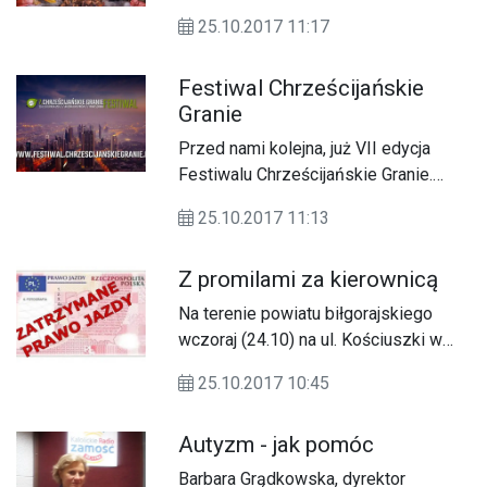
drodze do Nieba.
25.10.2017 11:17
Festiwal Chrześcijańskie
Granie
Przed nami kolejna, już VII edycja
Festiwalu Chrześcijańskie Granie.
Odbędzie się 26 listopada w
25.10.2017 11:13
Warszawie.
Z promilami za kierownicą
Na terenie powiatu biłgorajskiego
wczoraj (24.10) na ul. Kościuszki w
Biłgoraju podczas kontroli drogowej
25.10.2017 10:45
zatrzymano nietrzeźwą kobietę.
Autyzm - jak pomóc
Barbara Grądkowska, dyrektor