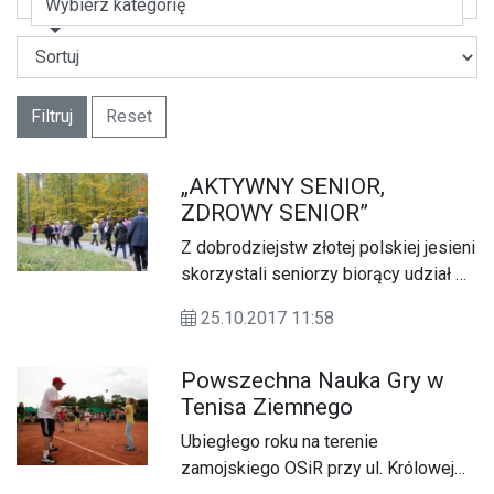
Wybierz kategorię
Filtruj
Reset
„AKTYWNY SENIOR,
ZDROWY SENIOR”
Z dobrodziejstw złotej polskiej jesieni
skorzystali seniorzy biorący udział w
projekcie „Aktywny senior, zdrowy
25.10.2017 11:58
senior”. W sobotę (14.10) uczestnicy
projektu (mieszkańcy gmin:
Powszechna Nauka Gry w
Radecznica, Zwierzyniec oraz Miasta
Tenisa Ziemnego
Zamościa) zwiedzali malownicze
Roztocze.
Ubiegłego roku na terenie
zamojskiego OSiR przy ul. Królowej