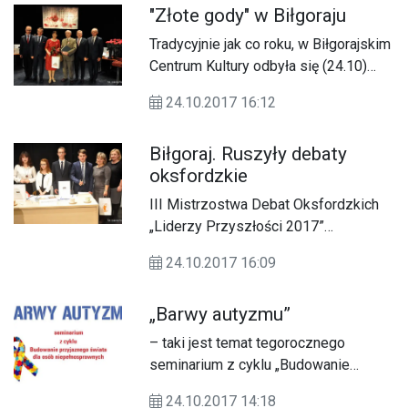
"Złote gody" w Biłgoraju
Tradycyjnie jak co roku, w Biłgorajskim
Centrum Kultury odbyła się (24.10)
uroczystość jubileuszowa 50-lecia
24.10.2017 16:12
pożycia małżeńskiego czyli ‘złote
gody’.
Biłgoraj. Ruszyły debaty
oksfordzkie
III Mistrzostwa Debat Oksfordzkich
„Liderzy Przyszłości 2017”
rozpoczęły się w dniu 23 października
24.10.2017 16:09
w Biłgoraju.
„Barwy autyzmu”
– taki jest temat tegorocznego
seminarium z cyklu „Budowanie
przyjaznego świata dla osób
24.10.2017 14:18