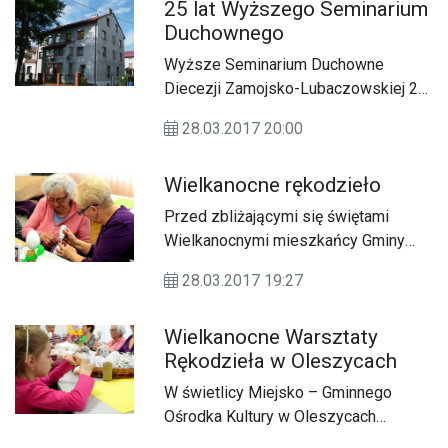
25 lat Wyższego Seminarium
Władysława Broniewskiego w
Duchownego
Lubaczowie, mogą zamieścić je na
świadectwie ukończenia szkoły.
Wyższe Seminarium Duchowne
Diecezji Zamojsko-Lubaczowskiej 28
marca obchodzi jubileusz 25-lecia
28.03.2017 20:00
istnienia. Powołanie tego miejsca było
jedną z pierwszych decyzji bpa Jana
Wielkanocne rękodzieło
Śrutwy.
Przed zbliżającymi się świętami
Wielkanocnymi mieszkańcy Gminy
Oleszyce mają okazję do tego, aby
28.03.2017 19:27
własnoręcznie wykonać w dowolnym
stylu, pisankę. W Miejsko – Gminnym
Wielkanocne Warsztaty
Ośrodku Kultury w Oleszycach w
Rękodzieła w Oleszycach
dniach 28 – 29.03 odbywają są
warsztaty rękodzieła. We wtorek w
W świetlicy Miejsko – Gminnego
zajęciach uczestniczyli członkowie
Ośrodka Kultury w Oleszycach
Stowarzyszenia Seniorów z Oleszyc
rozpoczęły się dziś (28.03) o godz.