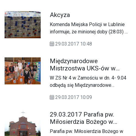
liczba motocyklistów i rowerzystów
Akcyza
Komenda Miejska Policji w Lublinie
informuje, że minionej doby (28.03) w
naszym województwie doszło do 2
29.03.2017 10:48
wypadków, w wyniku których 5 osób
zostało rannych. Ponadto zatrzymano
Międzynarodowe
19 nietrzeźwych kierowców.
Mistrzostwa UKS-ów w
badmintonie
W ZS Nr 4 w Zamościu w dn. 4- 9.04
odbędą się Międzynarodowe
Mistrzostwa UKS-ów w badmintonie.
29.03.2017 10:09
29.03.2017 Parafia pw.
Miłosierdzia Bożego w
Zamościu
Parafia pw. Miłosierdzia Bożego w