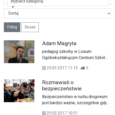
Wybierz kategorię
Filtruj
Reset
Adam Magryta
pedagog szkolny w Liceum
Ogólnokształcącym Centrum Szkół
Mundurowych w Zamościu
29.03.2017 11:15
5
Rozmawiali o
bezpieczeństwie
Bezpieczeństwo w ruchu drogowym
jest bardzo ważne, szczególnie gdy
dni robią się ciepłe na ulicach wzrasta
29.03.2017 10:51