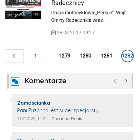
Radecznicy
Grupa motocyklowa „Perkun”, Wójt
Gminy Radecznica wraz
zaprzyjaźnionymi grupami
28.03.2017 09:27
motocyklowymi zaprasza wszystkich
motocyklistów w dniach 29-30
kwietnia na rozpoczęcie sezonu
1
...
1279
1280
1281
1282
motocyklowego – pielgrzymkę
motocyklistów do Bazyliki Świętego
Antoniego w Radecznicy.
Komentarze
Poprzednie
Następ
Autor komentarza:
Zamoscianka
Treść komentarza:
Pani Zuzanna jest super specjalistą.
Korzystamy z moim pieskiem z jej pomocy i
Data dodania komentarza:
Źródło komentarza:
1.07.2026, 14:24
Zuzanna Denis
nigdy nas nie zawiodła. Zawsze życzliwa,
spokojna, cierpliwa.