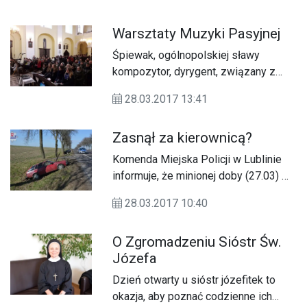
i przy przesłuchaniach podczas
castingu
Warsztaty Muzyki Pasyjnej
Śpiewak, ogólnopolskiej sławy
kompozytor, dyrygent, związany z
krakowskim środowiskiem Ojców
28.03.2017 13:41
Dominikanów, Paweł Bębenek
poprowadził w Zamościu (24-26.03)
Zasnął za kierownicą?
Warsztaty Muzyki Pasyjnej.
Komenda Miejska Policji w Lublinie
informuje, że minionej doby (27.03) w
naszym województwie doszło do 4
28.03.2017 10:40
wypadków i 52 kolizji, w wyniku
których 5 osób zostało rannych.
O Zgromadzeniu Sióstr Św.
Ponadto zatrzymano 13 nietrzeźwych
Józefa
kierowców.
Dzień otwarty u sióstr józefitek to
okazja, aby poznać codzienne ich