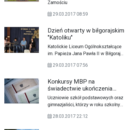
Zamościu
29.03.2017 08:59
Dzień otwarty w biłgorajskim
"Katoliku"
Katolickie Liceum Ogólnokształcące
im. Papieża Jana Pawła II w Biłgoraju
to jedyna katolicka szkoła
29.03.2017 07:56
ponadgimnazjalna w naszej diecezji.
Konkursy MBP na
świadectwie ukończenia
szkoły
Uczniowie szkół podstawowych oraz
gimnazjaliści, którzy w roku szkolnym
2016/2017 zostali laureatami
28.03.2017 22:12
konkursów organizowanych przez
Miejską Bibliotekę Publiczną im.