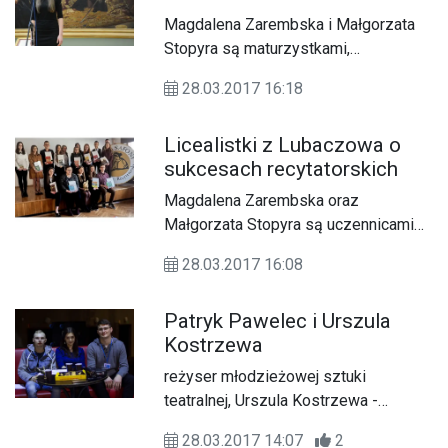
Magdalena Zarembska i Małgorzata
Stopyra są maturzystkami,
mieszkającymi w Lubaczowie. Od
28.03.2017 16:18
czterech lat związane są z Teatrem
Małych Form, którego opiekunem jest
Licealistki z Lubaczowa o
Grażyna Bielec. Dziewczyny są
sukcesach recytatorskich
laureatkami licznych nagród w
konkursach recytatorskich o czym
Magdalena Zarembska oraz
opowiadały w rozmowie z Katolickim
Małgorzata Stopyra są uczennicami
Radiem Zamość.
klas maturalnych. Mieszkają w
28.03.2017 16:08
Lubaczowie i od czterech lat
związane są z działalnością w
Patryk Pawelec i Urszula
Teatrze Małych Form, którego
Kostrzewa
opiekunem jest Grażyna Bielec.
Dziewczyny są laureatkami licznych
reżyser młodzieżowej sztuki
konkursów recytatorskich, również na
teatralnej, Urszula Kostrzewa -
poziomie ogólnopolskim.
współpracuje przy realizacji spektaklu
28.03.2017 14:07
2