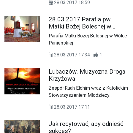
„Jesień Życia”.
28.03.2017 18:59
14.00 Wielkanocne Warsztaty
Rękodzieła, które prowadziła Renata
28.03.2017 Parafia pw.
Skoczylas z Zalesia. W zajęciach dla
Matki Bożej Bolesnej w
dorosłych uczestniczyli członkowie
Wólce Panieńskiej
Stowarzyszenia Seniorów „Złota
Parafia Matki Bożej Bolesnej w Wólce
Jesień”.
Panieńskiej
28.03.2017 17:34
1
Lubaczów. Muzyczna Droga
Krzyżowa
Zespół Ruah Elohim wraz z Katolickim
Stowarzyszeniem Młodzieży
organizują 4 kwietnia w parafii
28.03.2017 17:11
konkatedralnej w Lubaczowie
Muzyczną Drogę Krzyżową.
Jak recytować, aby odnieść
sukces?