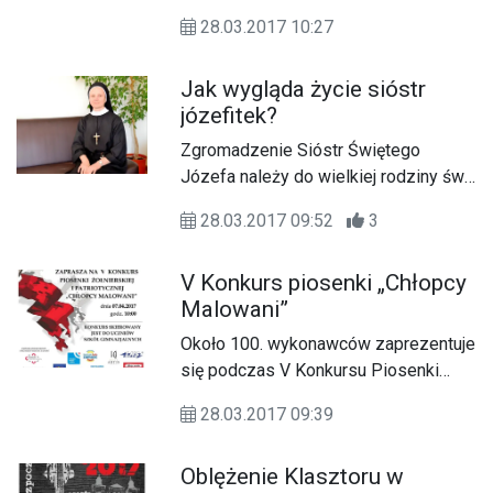
życie, zobaczyć jak mieszkają oraz
28.03.2017 10:27
czym zajmują się na co dzień.
Jak wygląda życie sióstr
józefitek?
Zgromadzenie Sióstr Świętego
Józefa należy do wielkiej rodziny św.
Franciszka z Asyżu. Zostało założone
28.03.2017 09:52
3
17 lutego 1884 r. przez św. ks.
Zygmunta Gorazdowskiego.
V Konkurs piosenki „Chłopcy
Malowani”
Około 100. wykonawców zaprezentuje
się podczas V Konkursu Piosenki
Żołnierskiej i Patriotycznej „Chłopcy
28.03.2017 09:39
Malowani”.
Oblężenie Klasztoru w