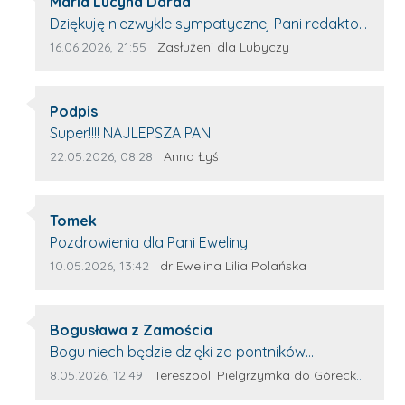
Autor komentarza:
Maria Lucyna Darda
Treść komentarza:
Dziękuję niezwykle sympatycznej Pani redaktor
Annie Niderla-Kadach za profesjonalnie
Data dodania komentarza:
Źródło komentarza:
16.06.2026, 21:55
Zasłużeni dla Lubyczy
stawiane pytania i wyrozumiałość dla
wyróżnionych osób, którym trema odbierała
Autor komentarza:
głos.
Podpis
Treść komentarza:
Super!!!! NAJLEPSZA PANI
Data dodania komentarza:
Źródło komentarza:
22.05.2026, 08:28
Anna Łyś
Autor komentarza:
Tomek
Treść komentarza:
Pozdrowienia dla Pani Eweliny
Data dodania komentarza:
Źródło komentarza:
10.05.2026, 13:42
dr Ewelina Lilia Polańska
Autor komentarza:
Bogusława z Zamościa
Treść komentarza:
Bogu niech będzie dzięki za pontników
Terespola Wyglądają jak kolorowe ptaki
Data dodania komentarza:
Źródło komentarza:
8.05.2026, 12:49
Tereszpol. Pielgrzymka do Górecka Kościelnego
Przydało by się więcej takich zagorzałych