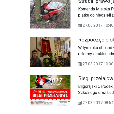
Stracili prawo 
Komenda Miejska Pol
piątku do niedziel
wypadków i 124 koli
27.03.2017 10:40
zatrzymano 36 niet
Rozpoczęcie ob
W tym roku obchodzi
reformy struktur ad
lubaczowska równie
27.03.2017 10:30
Biegi przełajow
Biłgorajski Ośrodek
Szkolnego oraz Ludowy Klub Sportowy "Znicz" w Biłgoraju zapraszają na
Wiosenne Szkolne Bi
27.03.2017 08:54
o godz. 11.00 na te
tzw. "małpim gaju") p