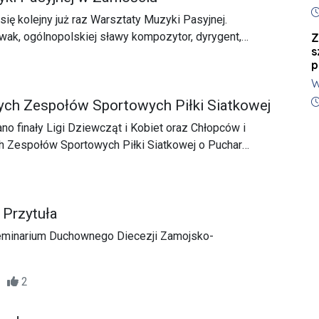
n
D
p
ię kolejny już raz Warsztaty Muzyki Pasyjnej.
wak, ogólnopolskiej sławy kompozytor, dyrygent,
Z
s
skim środowiskiem Ojców Dominikanów, Paweł Bębenek.
p
W
P
D
ch Zespołów Sportowych Piłki Siatkowej
Ł
o finały Ligi Dziewcząt i Kobiet oraz Chłopców i
M
Zespołów Sportowych Piłki Siatkowej o Puchar
p
 Zamość.
 Przytuła
eminarium Duchownego Diecezji Zamojsko-
33
2