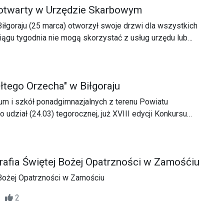
ń otwarty w Urzędzie Skarbowym
łgoraju (25 marca) otworzył swoje drzwi dla wszystkich
ciągu tygodnia nie mogą skorzystać z usług urzędu lub
atkowego za ubiegły rok.
ółtego Orzecha" w Biłgoraju
um i szkół ponadgimnazjalnych z terenu Powiatu
o udział (24.03) tegorocznej, już XVIII edycji Konkursu
łty Orzech”.
afia Świętej Bożej Opatrzności w Zamośćiu
 Bożej Opatrzności w Zamościu
15
2