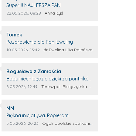
Treść komentarza:
Super!!!! NAJLEPSZA PANI
Data dodania komentarza:
Źródło komentarza:
22.05.2026, 08:28
Anna Łyś
Autor komentarza:
Tomek
Treść komentarza:
Pozdrowienia dla Pani Eweliny
Data dodania komentarza:
Źródło komentarza:
10.05.2026, 13:42
dr Ewelina Lilia Polańska
Autor komentarza:
Bogusława z Zamościa
Treść komentarza:
Bogu niech będzie dzięki za pontników
Terespola Wyglądają jak kolorowe
Data dodania komentarza:
Źródło komentarza:
8.05.2026, 12:49
Tereszpol. Pielgrzymka do Górecka Kościelnego
ptaki Przydało by się więcej takich
zagorzałych pontników Można by
Autor komentarza:
było za rok połączyć siły. Wsteczny że
MM
Treść komentarza:
z innych parafii dojadą potnicy.
Piękna inicjatywa. Popieram.
Wszystko w wolność dzieci Bożych -
Data dodania komentarza:
Źródło komentarza:
5.05.2026, 20:23
Ogólnopolskie spotkanie Wojowników Maryi w Leżajsku
Amen Maryjo prowadź nas wszystkich