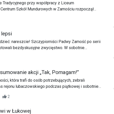
te Tradycyjnego przy współpracy z Liceum
 Centrum Szkół Mundurowych w Zamościu rozpoczął
bezpłatne zajęcia dla młodzieży w wieku 13 – 18 roku życia.
lepsi
dzieć: nareszcie! Szczypiorniści Padwy Zamość po serii
towali bezdyskusyjne zwycięstwo. W sobotnie
beniaminek drugiej ligi pokonał akademików z Kielc 37:25
jwyższe zwycięstwo w sezonie.
sumowanie akcji „Tak, Pomagam!”
ści, która trafi do osób potrzebujących, zebrali
as rejonu lubaczowskiego podczas piątkowej i sobotniej
„Tak, pomagam!”
48
2
rwi w Łukowej