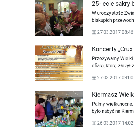
25-lecie sakry 
W uroczystość Zwia
biskupich przewodni
Gądeckiego. W Pozn
27.03.2017 08:46
posługi.
Koncerty „Crux
Przeżywamy Wielki 
ofiarą, którą złoży
wielkopostne naboż
27.03.2017 08:00
okresu.
Kiermasz Wielk
Palmy wielkanocne, 
było nabyć na Kier
Tarnogrodzki Ośrode
26.03.2017 14:02