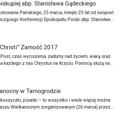
biskupiej abp. Stanisława Gądeckiego
stowania Pańskiego, 25 marca, minęło 25 lat od święceń
czącego Konferencji Episkopatu Polski abp. Stanisława
aniu arcybiskup dziękował za dotychczasowe lata
 Christi” Zamość 2017
Post, czas wyciszenia, zadumy nad życiem, wiarą oraz
ł za każdego z nas Chrystus na Krzyżu. Pomocą służą nam
eństwa, ale również muzyka – specyficzna dla tego
anocny w Tarnogrodzie
koszyczki, pisanki – to wszystko i wiele więcej można
maszu Wielkanocnym zorganizowanym (26 marca) przez
k Kultury.