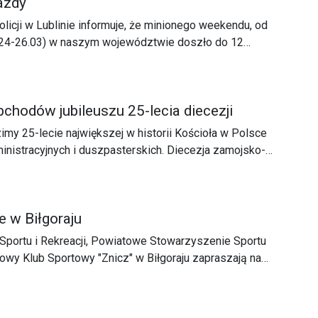
jazdy
icji w Lublinie informuje, że minionego weekendu, od
i (24-26.03) w naszym województwie doszło do 12
zji, w wyniku których 12 osób zostało rannych. Ponadto
rzeźwych kierowców.
chodów jubileuszu 25-lecia diecezji
my 25-lecie największej w historii Kościoła w Polsce
ministracyjnych i duszpasterskich. Diecezja zamojsko-
ż obchodzi swój jubileusz.
e w Biłgoraju
 Sportu i Rekreacji, Powiatowe Stowarzyszenie Sportu
egi Przełajowe. Biegi odbędą się w środę (12 kwietnia)
renie Parku Stanisława Nowakowskiego w Biłgoraju, (w
rzy ul. Jana Pawła II.