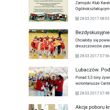
Zamojski Klub Kara
Ogólnokształcącym
28.03.2017 08:03
Bezdyskusyjnie 
Chciałoby się powie
dreszczowców zano
popołudnie (25.03) 
28.03.2017 07:56
(19:9) odnosząc na
Lubaczów. Pod
Ponad 3,5 tony żywno
wolontariusze Carit
(24 – 25.03) akcji 
28.03.2017 07:
Akcja poboru k