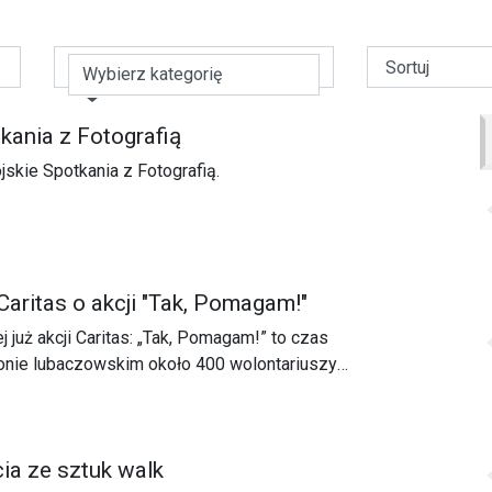
Wybierz kategorię
kania z Fotografią
jskie Spotkania z Fotografią.
aritas o akcji "Tak, Pomagam!"
 już akcji Caritas: „Tak, Pomagam!” to czas
nie lubaczowskim około 400 wolontariuszy
cję zbiórki żywności zebrało ponad 3,5 tony żywności.
ia ze sztuk walk