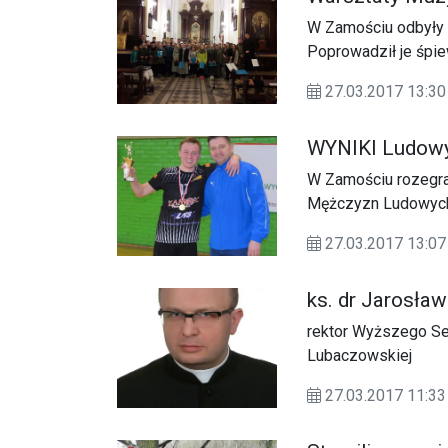
W Zamościu odbyły s
Poprowadził je śpie
związany z krakow
27.03.2017 13:30
WYNIKI Ludowy
W Zamościu rozegran
Mężczyzn Ludowych 
Prezydenta Miasta
27.03.2017 13:07
ks. dr Jarosław
rektor Wyższego S
Lubaczowskiej
27.03.2017 11: