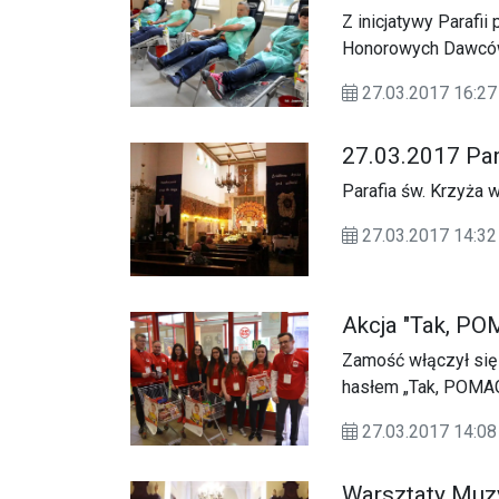
Z inicjatywy Parafi
Honorowych Dawców 
marca została zorg
27.03.2017 16:27
krwi.
27.03.2017 Par
Parafia św. Krzyża 
27.03.2017 14:32
Akcja "Tak, P
Zamość włączył się 
hasłem „Tak, POMA
27.03.2017 14:08
Warsztaty Muzy