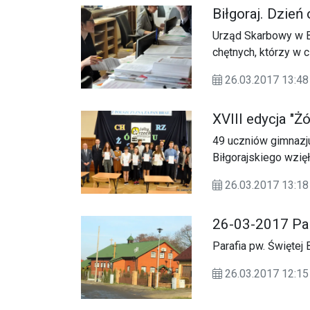
Biłgoraj. Dzie
Urząd Skarbowy w Bi
chętnych, którzy w 
złożyć zeznania pod
26.03.2017 13:48
XVIII edycja "Ż
49 uczniów gimnazj
Biłgorajskiego wzięł
Ortograficznego „Żó
26.03.2017 13:18
26-03-2017 Par
Parafia pw. Świętej
26.03.2017 12: