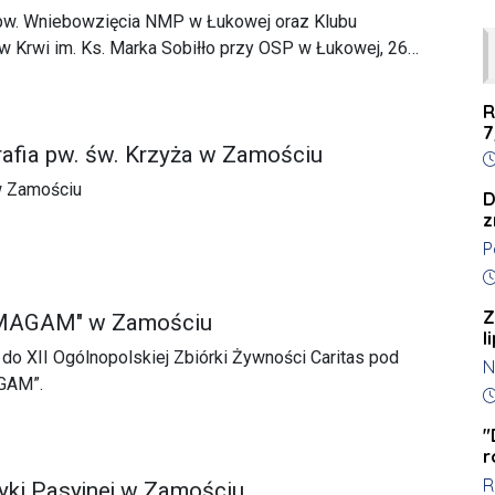
i pw. Wniebowzięcia NMP w Łukowej oraz Klubu
Krwi im. Ks. Marka Sobiłło przy OSP w Łukowej, 26
anizowana pierwsza w tym roku, wiosenna akcja poboru
R
7
afia pw. św. Krzyża w Zamościu
D
w Zamościu
D
z
P
k
D
t
Z
OMAGAM" w Zamościu
k
l
l
do XII Ogólnopolskiej Zbiórki Żywności Caritas pod
N
K
GAM”.
z
D
s
o
c
"
r
w
R
r
ki Pasyjnej w Zamościu