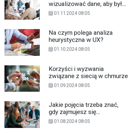
wizualizować dane, aby były
czytelne i ciekawe?
01.11.2024 08:05
Na czym polega analiza
heurystyczna w UX?
01.10.2024 08:05
Korzyści i wyzwania
związane z siecią w chmurze
01.09.2024 08:05
Jakie pojęcia trzeba znać,
gdy zajmujesz się
zarządzaniem projektami w
01.08.2024 08:05
IT?