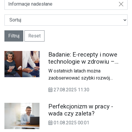
Informacje nadesłane
Filtruj
Reset
Badanie: E-recepty i nowe
technologie w zdrowiu –
wygoda, korzyści i rola
W ostatnich latach można
sztucznej inteligencji
zaobserwować szybki rozwój
technologii medycznych. Coraz
27.08.2025 11:30
częściej w codziennym życiu
wykorzystywana jest sztuczna
Perfekcjonizm w pracy -
inteligencja, także w obszarze
wada czy zaleta?
zdrowia. Z badań wynika, że już 38%
Polaków choć raz sięgnęło po AI, by
01.08.2025 00:01
sprawdzić informacje związane ze