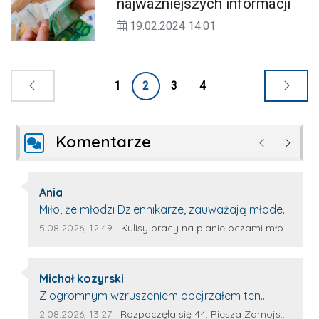
najważniejszych informacji
19.02.2024 14:01
1
2
3
4
Komentarze
Poprzednie
Następ
Autor komentarza:
Ania
Treść komentarza:
Miło, że młodzi Dziennikarze, zauważają młode
talenty, które dopiero wkraczają na rynek
Data dodania komentarza:
Źródło komentarza:
5.08.2026, 12:49
Kulisy pracy na planie oczami młodego filmowca
pracy. Z niecierpliwością będę czekała na
rozwój kariery Kacpra i kolejny z nim wywiad,
Autor komentarza:
który przeprowadzi Pan Artur.
Michał kozyrski
Treść komentarza:
Z ogromnym wzruszeniem obejrzałem ten
materiał. ❤️ Jestem naprawdę dumny z Ewy
Data dodania komentarza:
Źródło komentarza:
2.08.2026, 13:27
Rozpoczęła się 44. Piesza Zamojsko-Lubaczowska Pielgrzymka na Jasną Górę!