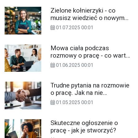
swoim zdrowiem. Jakie jeszcze
Zielone kołnierzyki - co
wnioski przyniosło badanie
musisz wiedzieć o nowym
dotyczące opinii pacjentów?
trendzie na rynku pracy?
01.07.2025 00:01
Mowa ciała podczas
rozmowy o pracę - co warto
wiedzieć?
01.06.2025 00:01
Trudne pytania na rozmowie
o pracę. Jak na nie
odpowiadać?
01.05.2025 00:01
Skuteczne ogłoszenie o
pracę - jak je stworzyć?