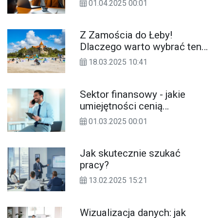
01.04.2025 00:01
Z Zamościa do Łeby!
Dlaczego warto wybrać ten
kierunek na tegoroczne
18.03.2025 10:41
wakacje?
Sektor finansowy - jakie
umiejętności cenią
pracodawcy?
01.03.2025 00:01
Jak skutecznie szukać
pracy?
13.02.2025 15:21
Wizualizacja danych: jak