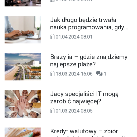
Jak długo będzie trwała
nauka programowania, gdy
zaczynasz od zera?
01.04.2024 08:01
Brazylia – gdzie znajdziemy
najlepsze plaże?
18.03.2024 16:06
1
Jacy specjaliści IT mogą
zarobić najwięcej?
01.03.2024 08:05
Kredyt walutowy – zbiór