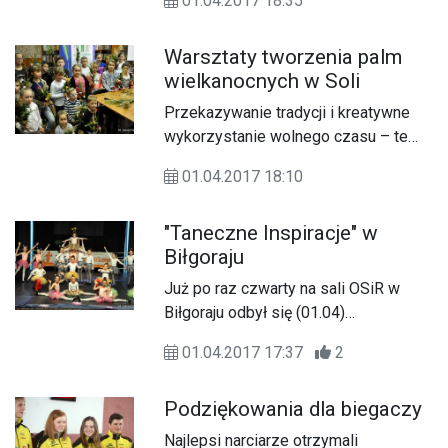
01.04.2017 18:35
Świętego.
Warsztaty tworzenia palm
wielkanocnych w Soli
Przekazywanie tradycji i kreatywne
wykorzystanie wolnego czasu – te
idee przyświecały organizatorom
01.04.2017 18:10
warsztatów tworzenia palm
wielkanocnych, które odbyły się w
"Taneczne Inspiracje" w
piątek, 31 marca w Soli.
Biłgoraju
Już po raz czwarty na sali OSiR w
Biłgoraju odbył się (01.04)
Ogólnopolski Festiwal Tańca
01.04.2017 17:37
2
„Taneczne Inspiracje”.
Podziękowania dla biegaczy
Najlepsi narciarze otrzymali