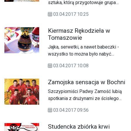
sztuka, którą przygotowuje grupa
teatralna „Coś takiego” z II Liceum
03.04.2017 10:25
Ogólnokształcącego w Zamościu.
Kiermasz Rękodzieła w
Tomaszowie
Jajka, serwetki, a nawet babeczki -
wszystko to można było nabyć
podczas III Kiermaszu
03.04.2017 10:08
Wielkanocnego w Tomaszowie
Lubelskim.
Zamojska sensacja w Bochni
Szczypiorniści Padwy Zamość lubią
spotkania z drużynami ze ścisłego
ligowego topu. W grudniu ub.r. byli o
03.04.2017 09:56
krok od wywiezienia kompletu
punktów z parkietu Viretu Zawiercie
Studencka zbiórka krwi
(remis). W sobotę, 1 kwietnia