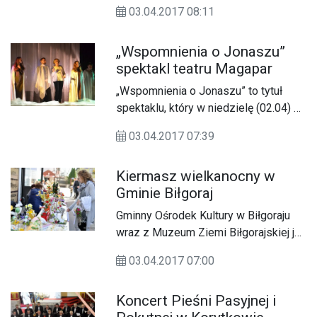
wypadkach.
najwyżej sklasyfikowanym klubom
03.04.2017 08:11
sportowym .W Zamościu nagrodę za
10 miejsce w klasyfikacji generalnej
„Wspomnienia o Jonaszu”
klubów otrzymał Klub Sportowy
spektakl teatru Magapar
„Agros”.
„Wspomnienia o Jonaszu” to tytuł
spektaklu, który w niedzielę (02.04) na
deskach sceny Miejskiego Domu
03.04.2017 07:39
Kultury w Lubaczowie wystawili
aktorzy teatru Magapar.
Kiermasz wielkanocny w
Gminie Biłgoraj
Gminny Ośrodek Kultury w Biłgoraju
wraz z Muzeum Ziemi Biłgorajskiej już
po raz kolejny zorganizowało (02.04)
03.04.2017 07:00
Powiatowy Kiermasz Wielkanocny.
Koncert Pieśni Pasyjnej i