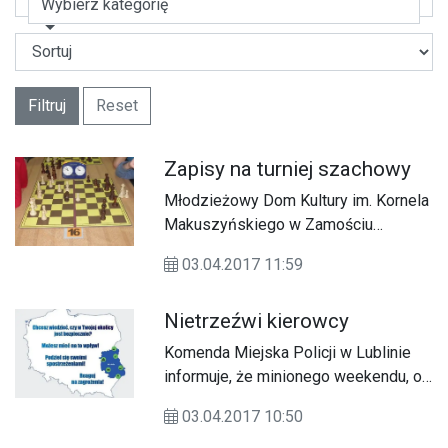
Wybierz kategorię
Filtruj
Reset
Zapisy na turniej szachowy
Młodzieżowy Dom Kultury im. Kornela
Makuszyńskiego w Zamościu
organizuje Międzyszkolny Turniej
03.04.2017 11:59
Szachowy „Patriotyzm przez szachy”
Pamięci Dzieci Zamojszczyzny.
Nietrzeźwi kierowcy
Turniej odbędzie się w piątek (21.04)
o godz. 16.00 w sali widowiskowej
Komenda Miejska Policji w Lublinie
Młodzieżowego Domu Kultury im. K.
informuje, że minionego weekendu, od
Makuszyńskiego na ul. Kamienna 20
piątku do niedzieli (31.03-02.04) w
w Zamościu.
03.04.2017 10:50
naszym województwie doszło do 9