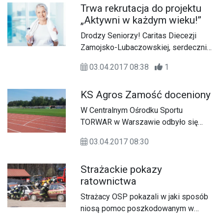
Trwa rekrutacja do projektu
całego Podkarpacia. Spotkaniu
„Aktywni w każdym wieku!”
towarzyszyła modlitwa, wymiana
doświadczeń, formułowanie grup oraz
Drodzy Seniorzy! Caritas Diecezji
planowanie przyszłych działań.
Zamojsko-Lubaczowskiej, serdecznie
zaprasza do udziału w bezpłatnym
03.04.2017 08:38
1
projekcie pn. „Aktywni w każdym
wieku!”. Projekt współfinansowany
KS Agros Zamość doceniony
jest ze środków Ministerstwa
Rodziny, Pracy i Polityki Społecznej w
W Centralnym Ośrodku Sportu
ramach Rządowego Programu na
TORWAR w Warszawie odbyło się
rzecz Aktywności Społecznej Osób
(29.03) podsumowanie wyników
Starszych na lata 2014-2020.
03.04.2017 08:30
współzawodnictwa Systemu Sportu
Młodzieżowego za 2016 rok. W
Strażackie pokazy
wydarzeniu udział wzięli
ratownictwa
przedstawiciele Urzędu Miasta
Zamość i Klubu Sportowego „Agros”.
Strażacy OSP pokazali w jaki sposób
Minister Sportu i Turystyki Witold
niosą pomoc poszkodowanym w
Bańka przyznał nagrody najlepszym,