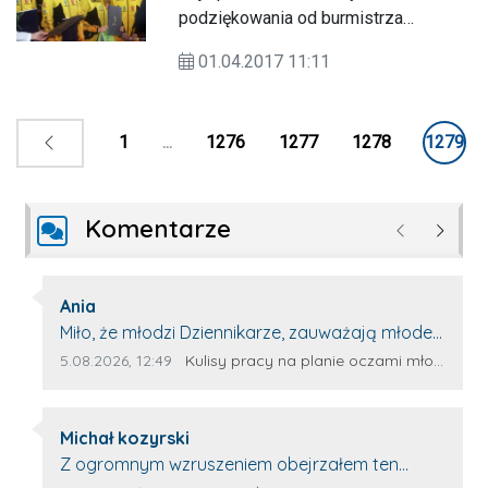
podziękowania od burmistrza
Tomaszowa Lubelskiego, Wojciecha
01.04.2017 11:11
Żukowskiego.
1
...
1276
1277
1278
1279
Komentarze
Poprzednie
Następ
Autor komentarza:
Ania
Treść komentarza:
Miło, że młodzi Dziennikarze, zauważają młode
talenty, które dopiero wkraczają na rynek
Data dodania komentarza:
Źródło komentarza:
5.08.2026, 12:49
Kulisy pracy na planie oczami młodego filmowca
pracy. Z niecierpliwością będę czekała na
rozwój kariery Kacpra i kolejny z nim wywiad,
Autor komentarza:
który przeprowadzi Pan Artur.
Michał kozyrski
Treść komentarza:
Z ogromnym wzruszeniem obejrzałem ten