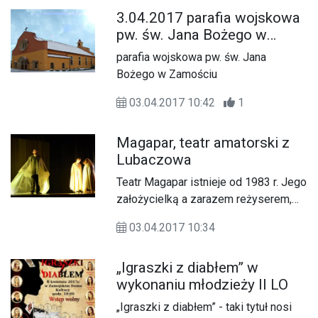
wypadków i 151 kolizji, w wyniku
3.04.2017 parafia wojskowa
których 9 osób zostało rannych, a 2
pw. św. Jana Bożego w
osoby zginęły. Ponadto zatrzymano
Zamościu
67 nietrzeźwych kierowców.
parafia wojskowa pw. św. Jana
Bożego w Zamościu
03.04.2017 10:42
1
Magapar, teatr amatorski z
Lubaczowa
Teatr Magapar istnieje od 1983 r. Jego
założycielką a zarazem reżyserem,
scenografem, operatorem światła i
03.04.2017 10:34
dźwięku, jest Barbara Thieme. W
niedzielę (02.04) aktorzy teatru
„Igraszki z diabłem” w
przedstawili spektakl „Wspomnienia o
wykonaniu młodzieży II LO
Jonaszu”, ukazujący historię
biblijnego proroka.
„Igraszki z diabłem” - taki tytuł nosi