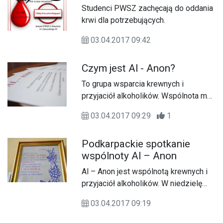
podopieczni trenera Marcina
Studenci PWSZ zachęcają do oddania
Czerwonki dopięli swego i wygrali na
krwi dla potrzebujących.
wyjeździe z MOSiR Bochnia 31:26
(12:9).
03.04.2017 09:42
Czym jest Al - Anon?
To grupa wsparcia krewnych i
przyjaciół alkoholików. Wspólnota ma
zasięg światowy i została założona w
03.04.2017 09:29
1
1951 r. w Wirginii (USA). W niedzielę
(02.04) w Domu św. Zygmunta
Podkarpackie spotkanie
Gorazdowskiego w Lubaczowie
wspólnoty Al – Anon
odbyło się spotkanie regionalnych
grup Al – Anon działających na
Al – Anon jest wspólnotą krewnych i
Podkarpaciu. Mieszkanki Lubaczowa
przyjaciół alkoholików. W niedzielę
należące do wspólnoty podzieliły się
(02.04) w Domu św. Zygmunta
swoimi poglądami związanymi z
03.04.2017 09:19
Gorazdowskiego w Lubaczowie
przynależnością go grupy.
odbyło się spotkanie grup Al – Anon z