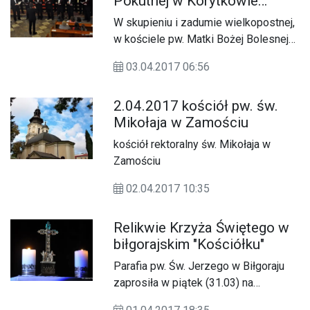
Pokutnej w Korytkowie
Dużym
W skupieniu i zadumie wielkopostnej,
w kościele pw. Matki Bożej Bolesnej
w Korytkowie Dużym 2 kwietnia odbył
03.04.2017 06:56
się Koncert Pieśni Pasyjnej i Pokutnej.
2.04.2017 kościół pw. św.
Mikołaja w Zamościu
kościół rektoralny św. Mikołaja w
Zamościu
02.04.2017 10:35
Relikwie Krzyża Świętego w
biłgorajskim "Kościółku"
Parafia pw. Św. Jerzego w Biłgoraju
zaprosiła w piątek (31.03) na
wyjątkową adorację Relikwii Krzyża