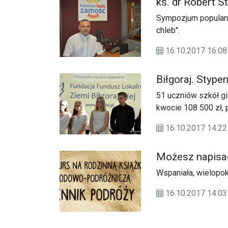
ks. dr Robert S
Sympozjum popularno
chleb".
16.10.2017 16:08
Biłgoraj. Stype
51 uczniów szkół gi
kwocie 108 500 zł,
Biłgorajskiej.
16.10.2017 14:22
Możesz napisa
Wspaniała, wielopok
16.10.2017 14:03