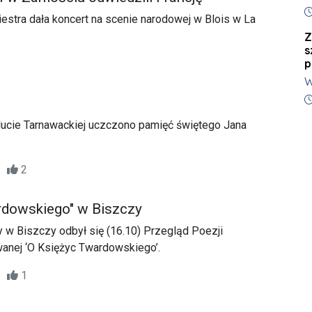
n
D
p
estra dała koncert na scenie narodowej w Blois w La
Z
s
p
W
P
D
Ł
Hucie Tarnawackiej uczczono pamięć świętego Jana
M
p
28
2
rdowskiego" w Biszczy
y w Biszczy odbył się (16.10) Przegląd Poezji
anej ‘O Księżyc Twardowskiego’.
21
1