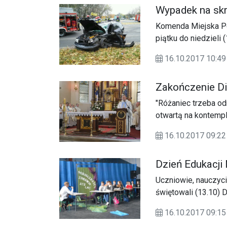
Wypadek na sk
Komenda Miejska Pol
piątku do niedzieli
wypadków i 148 koli
16.10.2017 10:49
osoba zginęła. Zatr
Zakończenie D
"Różaniec trzeba o
otwartą na kontempl
Maryi" -Jan XXIII.
16.10.2017 09:22
Dzień Edukacji
Uczniowie, nauczyci
świętowali (13.10) 
16.10.2017 09:15