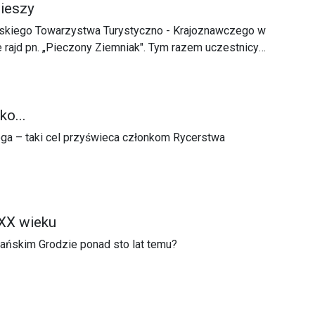
pieszy
lskiego Towarzystwa Turystyczno - Krajoznawczego w
 rajd pn. „Pieczony Ziemniak". Tym razem uczestnicy
w sobotę (21.10) z metą w Majdanie Ruszowskim.
ko...
oga – taki cel przyświeca członkom Rycerstwa
XX wieku
ańskim Grodzie ponad sto lat temu?