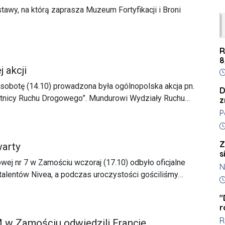
stawy, na którą zaprasza Muzeum Fortyfikacji i Broni
R
8
j akcji
D
 sobotę (14.10) prowadzona była ogólnopolska akcja pn.
D
stnicy Ruchu Drogowego”. Mundurowi Wydziały Ruchu
z
 nad bezpieczeństwem wszystkich uczestników ruchu
P
lnie pieszych.
k
D
t
Z
warty
k
s
l
j nr 7 w Zamościu wczoraj (17.10) odbyło oficjalne
N
K
alentów Nivea, a podczas uroczystości gościliśmy
z
D
s
olimpijczyka Mateusza Kusznierewicza.
o
c
"
r
w
R
r
w Zamościu odwiedzili Francję