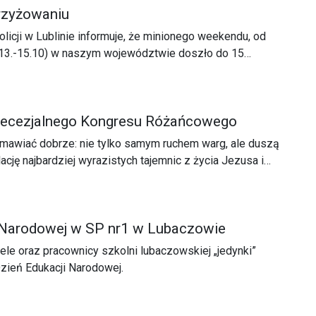
rzyżowaniu
icji w Lublinie informuje, że minionego weekendu, od
 (13.-15.10) w naszym województwie doszło do 15
zji, w wyniku których 18 osób zostało rannych i jedna
zymano również 56 nietrzeźwych kierujących.
iecezjalnego Kongresu Różańcowego
dmawiać dobrze: nie tylko samym ruchem warg, ale duszą
ację najbardziej wyrazistych tajemnic z życia Jezusa i
 Narodowej w SP nr1 w Lubaczowie
ele oraz pracownicy szkolni lubaczowskiej „jedynki”
Dzień Edukacji Narodowej.