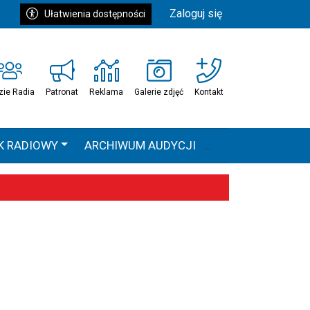
Zaloguj się
Ułatwienia dostępności
zie Radia
Patronat
Reklama
Galerie zdjęć
Kontakt
K RADIOWY
ARCHIWUM AUDYCJI
Ć
HEAVEN TOUR
 statystyki