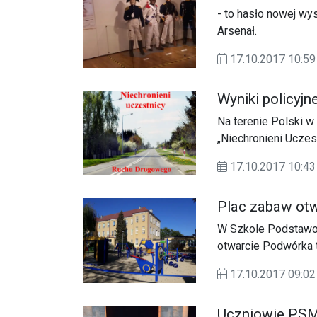
- to hasło nowej wy
Arsenał.
17.10.2017 10:59
Wyniki policyjne
Na terenie Polski w
„Niechronieni Ucze
Drogowego czuwali
17.10.2017 10:43
drogowego, szczegó
Plac zabaw ot
W Szkole Podstawowe
otwarcie Podwórka t
ambasadora akcji i 
17.10.2017 09:02
Uczniowie PSM 