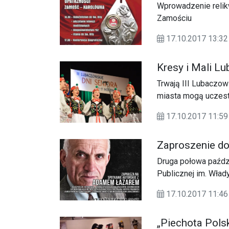
Wprowadzenie relikw
Zamościu
17.10.2017 13:
Kresy i Mali L
Trwają III Lubaczow
miasta mogą uczest
okazji.
17.10.2017 11:59
Zaproszenie d
Druga połowa paździ
Publicznej im. Wła
spotkań z ciekawym
17.10.2017 11:46
„Piechota Polsk