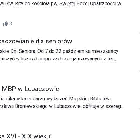
ii św. Rity do kościoła pw. Świętej Bożej Opatrzności w
32
3
ubaczowianie dla seniorów
skie Dni Seniora. Od 7 do 22 października mieszkańcy
niczyć w licznych imprezach zorganizowanych z tej
o MBP w Lubaczowie
ernika w kalendarzu wydarzeń Miejskiej Biblioteki
dysława Broniewskiego w Lubaczowie, obfituje w szereg
i ludźmi.
a XVI - XIX wieku”