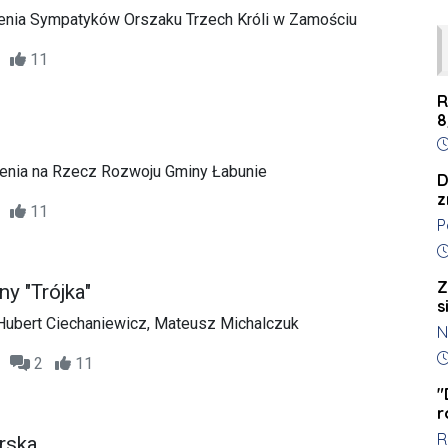
nia Sympatyków Orszaku Trzech Króli w Zamościu
10
11
R
8
D
enia na Rzecz Rozwoju Gminy Łabunie
D
z
17
11
P
k
D
t
Z
y "Trójka"
k
s
l
 Hubert Ciechaniewicz, Mateusz Michalczuk
N
K
z
D
27
2
11
s
o
c
"
r
w
R
r
arska