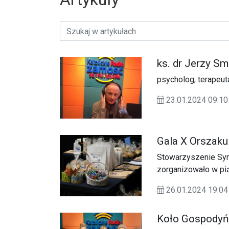
ks. dr Jerzy S
psycholog, terapeu
23.01.2024 09:
Gala X Orszaku
Stowarzyszenie Sym
zorganizowało w pią
podsumowującą X Or
26.01.2024 19:
Koło Gospodyń 