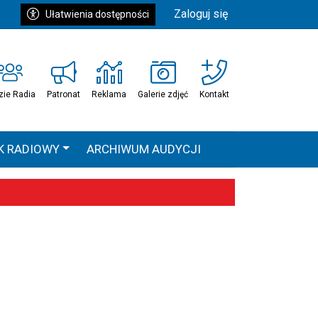
Zaloguj się
Ułatwienia dostępności
zie Radia
Patronat
Reklama
Galerie zdjęć
Kontakt
K RADIOWY
ARCHIWUM AUDYCJI
Ć
HEAVEN TOUR
 statystyki