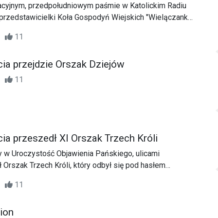
cyjnym, przedpołudniowym paśmie w Katolickim Radiu
przedstawicielki Koła Gospodyń Wiejskich "Wielączanki"
bardzo młode, bo istnieje dopiero 4 miesiące, ale prężnie
57
11
czące ponad 70 osób. Zapraszamy do wysłuchania
ia przejdzie Orszak Dziejów
02
11
ia przeszedł XI Orszak Trzech Króli
y w Uroczystość Objawienia Pańskiego, ulicami
Orszak Trzech Króli, który odbył się pod hasłem
wie”.
15
11
ion