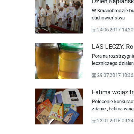
Dzień Kapłańsk
W Krasnobrodzie bis
duchowieństwa.
24.06.2017 14:
LAS LECZY. Roz
Pora na rozstrzygni
leczniczego działani
29.07.2017 10:
Fatima wciąż t
Polecenie konkursow
zdanie „Fatima wciąż
22.01.2018 09: