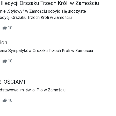
II edycji Orszaku Trzech Króli w Zamościu
inie „Stylowy” w Zamościu odbyło się uroczyste
dycji Orszaku Trzech Króli w Zamościu.
05
10
ion
nia Sympatyków Orszaku Trzech Króli w Zamościu
38
10
RTOŚCIAMI
odstawowa im. św. o. Pio w Zamościu
00
10