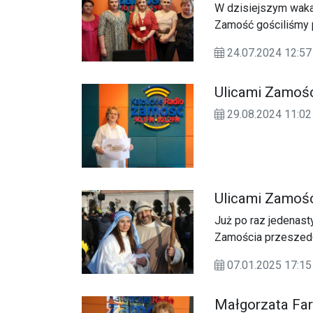
W dzisiejszym waka
Zamość gościliśmy 
z Wielączy. Jest to 
24.07.2024 12:
działające Koło, li
rozmowy.
Ulicami Zamośc
29.08.2024 11:
Ulicami Zamośc
Już po raz jedenast
Zamościa przeszedł 
„Kłaniajcie się królo
07.01.2025 17:
Małgorzata Far