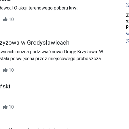
n
D
p
awca! O akcji terenowego poboru krwi.
Z
15
10
s
p
W
P
D
zyżowa w Grodysławicach
Ł
ławicach można podziwiać nową Drogę Krzyżowa. W
M
została poświęcona przez miejscowego proboszcza.
p
25
10
ński
30
10