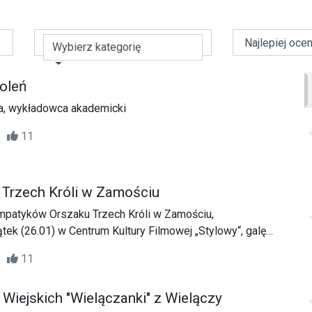
Wybierz kategorię
moleń
ta, wykładowca akademicki
10
11
 Trzech Króli w Zamościu
patyków Orszaku Trzech Króli w Zamościu,
tek (26.01) w Centrum Kultury Filmowej „Stylowy“, galę
szak Trzech Króli.
04
11
Wiejskich "Wielączanki" z Wielączy