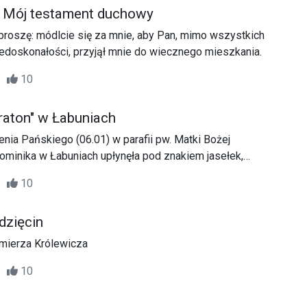
– Mój testament duchowy
proszę: módlcie się za mnie, aby Pan, mimo wszystkich
edoskonałości, przyjął mnie do wiecznego mieszkania.
49
10
aton" w Łabuniach
nia Pańskiego (06.01) w parafii pw. Matki Bożej
Dominika w Łabuniach upłynęła pod znakiem jasełek,
tewnej pamięci o misjach i misjonarzach.
29
10
dzięcin
imierza Królewicza
53
10