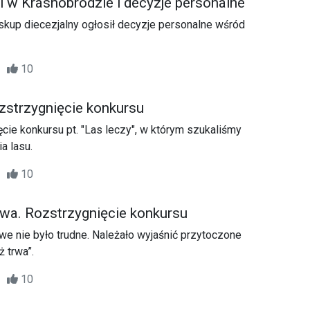
i w Krasnobrodzie i decyzje personalne
kup diecezjalny ogłosił decyzje personalne wśród
20
10
strzygnięcie konkursu
ęcie konkursu pt. "Las leczy", w którym szukaliśmy
a lasu.
36
10
rwa. Rozstrzygnięcie konkursu
e nie było trudne. Należało wyjaśnić przytoczone
 trwa”.
24
10